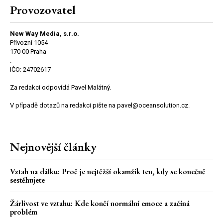
Provozovatel
New Way Media, s.r.o.
Přívozní 1054
170 00 Praha
.
IČO: 24702617
Za redakci odpovídá Pavel Malátný.
V případě dotazů na redakci pište na pavel@oceansolution.cz.
Nejnovější články
Vztah na dálku: Proč je nejtěžší okamžik ten, kdy se konečně
sestěhujete
Žárlivost ve vztahu: Kde končí normální emoce a začíná
problém