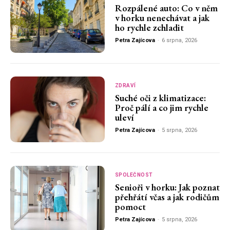
Rozpálené auto: Co v něm
v horku nenechávat a jak
ho rychle zchladit
Petra Zajícova
-
6 srpna, 2026
ZDRAVÍ
Suché oči z klimatizace:
Proč pálí a co jim rychle
uleví
Petra Zajícova
-
5 srpna, 2026
SPOLEČNOST
Senioři v horku: Jak poznat
přehřátí včas a jak rodičům
pomoct
Petra Zajícova
-
5 srpna, 2026