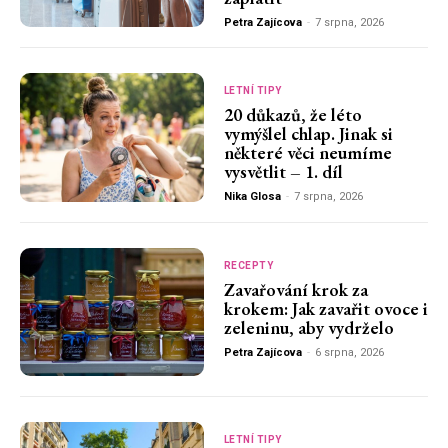
Petra Zajícova
-
7 srpna, 2026
LETNÍ TIPY
20 důkazů, že léto
vymýšlel chlap. Jinak si
některé věci neumíme
vysvětlit – 1. díl
Nika Glosa
-
7 srpna, 2026
RECEPTY
Zavařování krok za
krokem: Jak zavařit ovoce i
zeleninu, aby vydrželo
Petra Zajícova
-
6 srpna, 2026
LETNÍ TIPY