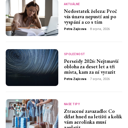
AKTUÁLNĚ
Nedostatek železa: Proč
vás únava nepustí ani po
vyspání a co s tím
Petra Zajícova
-
8 srpna, 2026
SPOLEČNOST
Perseidy 2026: Nejtmavší
obloha za deset let a tři
místa, kam za ní vyrazit
Petra Zajícova
-
7 srpna, 2026
NAŠE TIPY
Ztracené zavazadlo: Co
dělat hned na letišti a kolik
vám aerolinka musí
zaplatit