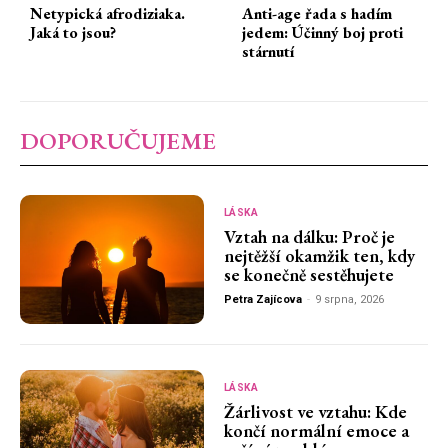
Netypická afrodiziaka.
Anti-age řada s hadím
Jaká to jsou?
jedem: Účinný boj proti
stárnutí
DOPORUČUJEME
LÁSKA
Vztah na dálku: Proč je
nejtěžší okamžik ten, kdy
se konečně sestěhujete
Petra Zajícova
-
9 srpna, 2026
LÁSKA
Žárlivost ve vztahu: Kde
končí normální emoce a