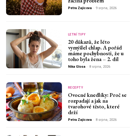
začíná problém
Petra Zajícova
-
9 srpna, 2026
LETNÍ TIPY
20 důkazů, že léto
vymýšlel chlap. A pořád
máme pochybnosti, že u
toho byla žena – 2. díl
Nika Glosa
-
8 srpna, 2026
RECEPTY
Ovocné knedlíky: Proč se
rozpadají a jak na
tvarohové těsto, které
drží
Petra Zajícova
-
8 srpna, 2026