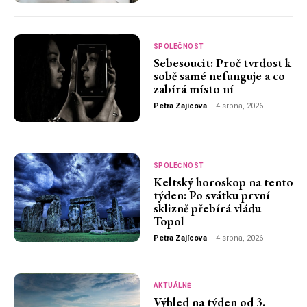
SPOLEČNOST
Sebesoucit: Proč tvrdost k
sobě samé nefunguje a co
zabírá místo ní
Petra Zajícova
-
4 srpna, 2026
SPOLEČNOST
Keltský horoskop na tento
týden: Po svátku první
sklizně přebírá vládu
Topol
Petra Zajícova
-
4 srpna, 2026
AKTUÁLNĚ
Výhled na týden od 3.