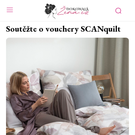
Soutěžte o vouchery SCANquilt