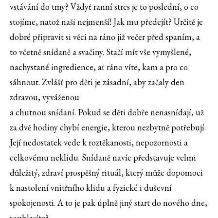
vstávání do tmy? Vždyť ranní stres je to poslední, o co
stojíme, natož naši nejmenší! Jak mu předejít? Určitě je
dobré připravit si věci na ráno již večer před spaním, a
to včetně snídaně a svačiny. Stačí mít vše vymyšlené,
nachystané ingredience, ať ráno víte, kam a pro co
sáhnout. Zvlášť pro děti je zásadní, aby začaly den
zdravou, vyváženou
a chutnou snídaní. Pokud se děti dobře nenasnídají, už
za dvě hodiny chybí energie, kterou nezbytně potřebují.
Její nedostatek vede k roztěkanosti, nepozornosti a
celkovému neklidu. Snídaně navíc představuje velmi
důležitý, zdraví prospěšný rituál, který může dopomoci
k nastolení vnitřního klidu a fyzické i duševní
spokojenosti. A to je pak úplně jiný start do nového dne,
souhlasíte?