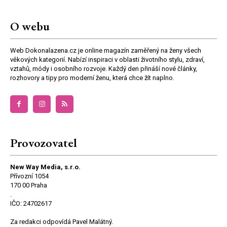
O webu
Web Dokonalazena.cz je online magazín zaměřený na ženy všech
věkových kategorií. Nabízí inspiraci v oblasti životního stylu, zdraví,
vztahů, módy i osobního rozvoje. Každý den přináší nové články,
rozhovory a tipy pro moderní ženu, která chce žít naplno.
Provozovatel
New Way Media, s.r.o.
Přívozní 1054
170 00 Praha
.
IČO: 24702617
Za redakci odpovídá Pavel Malátný.