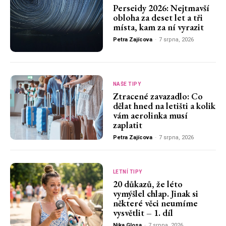
Perseidy 2026: Nejtmavší
obloha za deset let a tři
místa, kam za ní vyrazit
Petra Zajícova
-
7 srpna, 2026
NAŠE TIPY
Ztracené zavazadlo: Co
dělat hned na letišti a kolik
vám aerolinka musí
zaplatit
Petra Zajícova
-
7 srpna, 2026
LETNÍ TIPY
20 důkazů, že léto
vymýšlel chlap. Jinak si
některé věci neumíme
vysvětlit – 1. díl
Nika Glosa
-
7 srpna, 2026