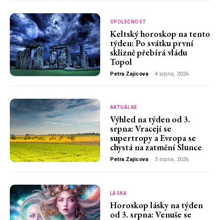
SPOLEČNOST
Keltský horoskop na tento
týden: Po svátku první
sklizně přebírá vládu
Topol
Petra Zajícova
-
4 srpna, 2026
AKTUÁLNĚ
Výhled na týden od 3.
srpna: Vracejí se
supertropy a Evropa se
chystá na zatmění Slunce
Petra Zajícova
-
3 srpna, 2026
LÁSKA
Horoskop lásky na týden
od 3. srpna: Venuše se