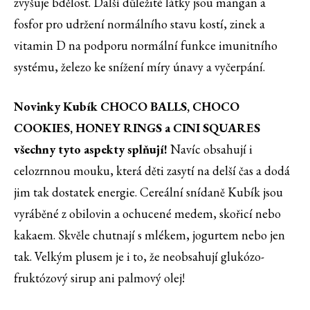
zvyšuje bdělost. Další důležité látky jsou mangan a
fosfor pro udržení normálního stavu kostí, zinek a
vitamin D na podporu normální funkce imunitního
systému, železo ke snížení míry únavy a vyčerpání.
Novinky Kubík CHOCO BALLS, CHOCO
COOKIES, HONEY RINGS a CINI SQUARES
všechny tyto aspekty splňují!
Navíc obsahují i
celozrnnou mouku, která děti zasytí na delší čas a dodá
jim tak dostatek energie. Cereální snídaně Kubík jsou
vyráběné z obilovin a ochucené medem, skořicí nebo
kakaem. Skvěle chutnají s mlékem, jogurtem nebo jen
tak. Velkým plusem je i to, že neobsahují glukózo-
fruktózový sirup ani palmový olej!