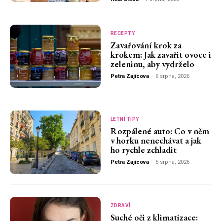
RECEPTY
Zavařování krok za
krokem: Jak zavařit ovoce i
zeleninu, aby vydrželo
Petra Zajícova
-
6 srpna, 2026
LETNÍ TIPY
Rozpálené auto: Co v něm
v horku nenechávat a jak
ho rychle zchladit
Petra Zajícova
-
6 srpna, 2026
ZDRAVÍ
Suché oči z klimatizace: