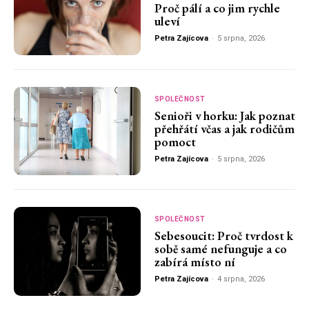
Proč pálí a co jim rychle
uleví
Petra Zajícova
-
5 srpna, 2026
SPOLEČNOST
Senioři v horku: Jak poznat
přehřátí včas a jak rodičům
pomoct
Petra Zajícova
-
5 srpna, 2026
SPOLEČNOST
Sebesoucit: Proč tvrdost k
sobě samé nefunguje a co
zabírá místo ní
Petra Zajícova
-
4 srpna, 2026