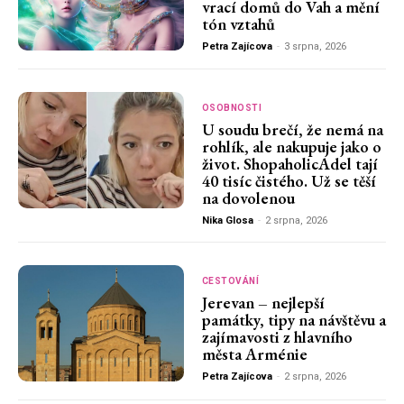
vrací domů do Vah a mění
tón vztahů
Petra Zajícova
-
3 srpna, 2026
OSOBNOSTI
U soudu brečí, že nemá na
rohlík, ale nakupuje jako o
život. ShopaholicAdel tají
40 tisíc čistého. Už se těší
na dovolenou
Nika Glosa
-
2 srpna, 2026
CESTOVÁNÍ
Jerevan – nejlepší
památky, tipy na návštěvu a
zajímavosti z hlavního
města Arménie
Petra Zajícova
-
2 srpna, 2026