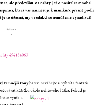
uce, ale především na nehty, jež o nositelce mnohé
inspiraci, která vás nasměřuje k manikúře přesně podle
á je to úžasná, my v redakci se nemůžeme vynadívat!
Reklama
'
ž temnější tóny
barev, neváhejte si vyhrát s fantazií.
pečovávat kůžičku okolo nehtového lůžka. Pokud je
 více vynikla.
nou s černou i