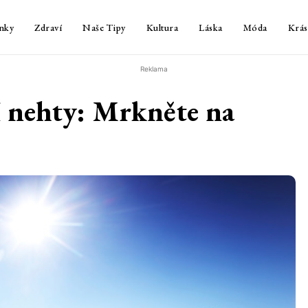
nky
Zdraví
Naše Tipy
Kultura
Láska
Móda
Krás
Reklama
 nehty: Mrkněte na