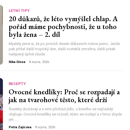
LETNÍ TIPY
20 důkazů, že léto vymýšlel chlap. A
pořád máme pochybnosti, že u toho
byla žena – 2. díl
Myslely jsme si, že po prvních deseti důkazech máme jasno. Jenže
pak přišel další tropický den, další rozteklá zmrzlina, další písek
nalepený úplně všude...
Nika Glosa
-
8 srpna, 2026
RECEPTY
Ovocné knedlíky: Proč se rozpadají a
jak na tvarohové těsto, které drží
Švestky dozrávají a s nimi přichází jídlo, u kterého se nejčastěji
chybuje. Ovocné knedlíky se rozvaří, těsto se rozlepí a v hrnci zbyde
jen...
Petra Zajícova
-
8 srpna, 2026