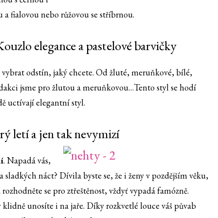
u a fialovou nebo růžovou se stříbrnou.
Kouzlo elegance a pastelové barvičky
i vybrat odstín, jaký chcete. Od žluté, meruňkové, bílé,
 redakci jsme pro žlutou a meruňkovou…Tento styl se hodí
 uctívají elegantní styl.
ý letí a jen tak nevymizí
í
. Napadá vás,
a sladkých náct? Dívila byste se, že i ženy v pozdějším věku,
a rozhodněte se pro ztřeštěnost, vždyť vypadá famózně.
y klidně unosíte i na jaře. Díky rozkvetlé louce váš půvab