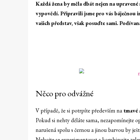
Každá žena by měla dbát nejen na upravené r
vypovědí. Připravili jsme pro vás báječnou 
vašich představ, však posuďte sami. Podívan
Něco pro odvážné
V případě, že si potrpíte především na
tmavé a
Pokud si nehty děláte sama, nezapomínejte o
narušená spolu s černou a jinou barvou by ještě
Nebojte se experimentovat a kombinujte zele