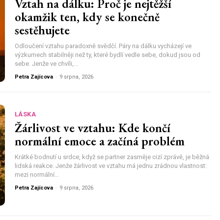
Vztah na dálku: Proč je nejtěžší
okamžik ten, kdy se konečně
sestěhujete
Odloučení vztahu paradoxně svědčí. Páry na dálku vycházejí ve
výzkumech stabilněji než ty, které bydlí vedle sebe, dokud jsou od
sebe. Jenže ve chvíli,...
Petra Zajícova
-
9 srpna, 2026
LÁSKA
Žárlivost ve vztahu: Kde končí
normální emoce a začíná problém
Krátké bodnutí u srdce, když se partner zasměje cizí zprávě, je běžná
lidská reakce. Jenže žárlivost ve vztahu má jednu zrádnou vlastnost:
mezi normální...
Petra Zajícova
-
9 srpna, 2026