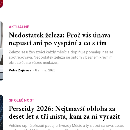
AKTUÁLNĚ
Nedostatek železa: Proč vás únava
nepustí ani po vyspání a co s tím
Železo se u žen ztrácí každý měsíc a doplňuje pomaleji, než se
spotřebovává. Nedostatek železa se přitom v běžném krevním
obraze často vůbec neukáže,...
Petra Zajícova
-
8 srpna, 2026
SPOLEČNOST
Perseidy 2026: Nejtmavší obloha za
deset let a tři místa, kam za ní vyrazit
Většinu srpnů přezáří padající hvězdy Měsíc a ty slabší schová. Letos