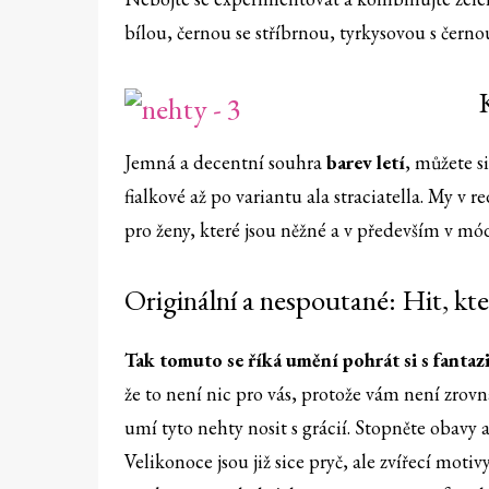
bílou, černou se stříbrnou, tyrkysovou s černo
Jemná a decentní souhra
barev letí
, můžete s
fialkové až po variantu ala straciatella. My v
pro ženy, které jsou něžné a v především v módě
Originální a nespoutané: Hit, kter
Tak tomuto se říká umění pohrát si s fantazi
že to není nic pro vás, protože vám není zrovn
umí tyto nehty nosit s grácií. Stopněte obavy 
Velikonoce jsou již sice pryč, ale zvířecí motiv