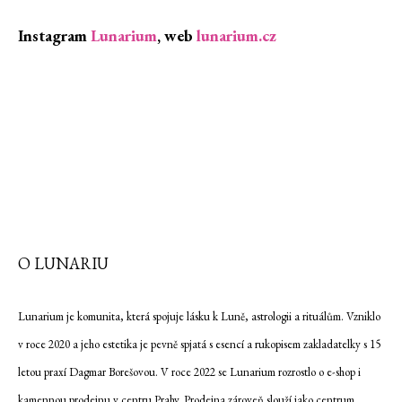
Instagram
Lunarium
, web
lunarium.cz
O LUNARIU
Lunarium je komunita, která spojuje lásku k Luně, astrologii a rituálům. Vzniklo
v roce 2020 a jeho estetika je pevně spjatá s esencí a rukopisem zakladatelky s 15
letou praxí Dagmar Borešovou. V roce 2022 se Lunarium rozrostlo o e-shop i
kamennou prodejnu v centru Prahy. Prodejna zároveň slouží jako centrum