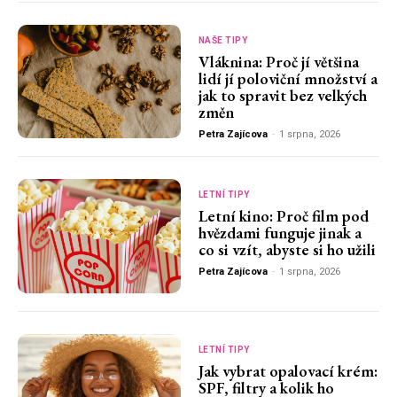
NAŠE TIPY
Vláknina: Proč jí většina
lidí jí poloviční množství a
jak to spravit bez velkých
změn
Petra Zajícova
-
1 srpna, 2026
LETNÍ TIPY
Letní kino: Proč film pod
hvězdami funguje jinak a
co si vzít, abyste si ho užili
Petra Zajícova
-
1 srpna, 2026
LETNÍ TIPY
Jak vybrat opalovací krém:
SPF, filtry a kolik ho