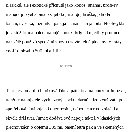
klasické, ale i exotické příchutě jako kokos+ananas, broskev,
mango, guayaba, ananas, jablko, mango, hruška, jahoda –
banán, švestka, meruňka, papája – ananas či jahoda. Neobvyklá
je taktéž forma balení nápojů Jumex, kdy jako jediný producent
na světě používá speciální znovu uzavíratelné plechovky „stay
cool“ o obsahu 500 ml a 1 litr.
Reklama
'
Tato nestandardní hliníková láhev, patentovaná pouze u Jumexu,
udržuje nápoj déle vychlazený a sekundárně ji lze využívat i po
spotřebování nápoje jako termosku, neboť je termoizolační a
skvěle drží tvar.
Jumex dodává své nápoje taktéž v klasických
plechovkách o objemu 335 ml, balení tetra pak a ve skleněných