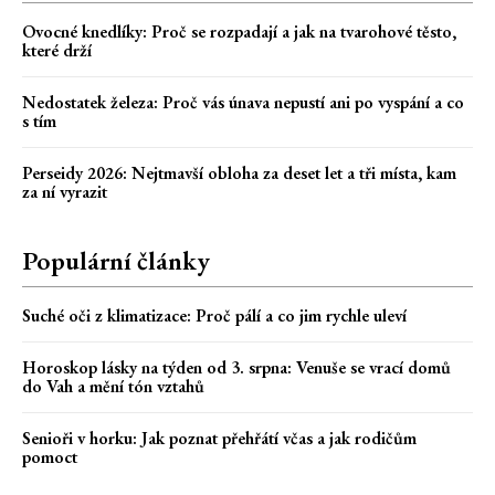
Ovocné knedlíky: Proč se rozpadají a jak na tvarohové těsto,
které drží
Nedostatek železa: Proč vás únava nepustí ani po vyspání a co
s tím
Perseidy 2026: Nejtmavší obloha za deset let a tři místa, kam
za ní vyrazit
Populární články
Suché oči z klimatizace: Proč pálí a co jim rychle uleví
Horoskop lásky na týden od 3. srpna: Venuše se vrací domů
do Vah a mění tón vztahů
Senioři v horku: Jak poznat přehřátí včas a jak rodičům
pomoct