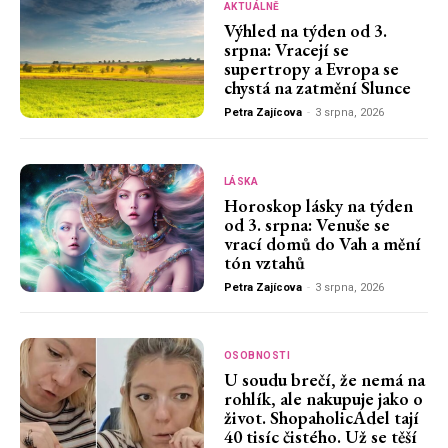
AKTUÁLNĚ
Výhled na týden od 3.
srpna: Vracejí se
supertropy a Evropa se
chystá na zatmění Slunce
Petra Zajícova
-
3 srpna, 2026
LÁSKA
Horoskop lásky na týden
od 3. srpna: Venuše se
vrací domů do Vah a mění
tón vztahů
Petra Zajícova
-
3 srpna, 2026
OSOBNOSTI
U soudu brečí, že nemá na
rohlík, ale nakupuje jako o
život. ShopaholicAdel tají
40 tisíc čistého. Už se těší