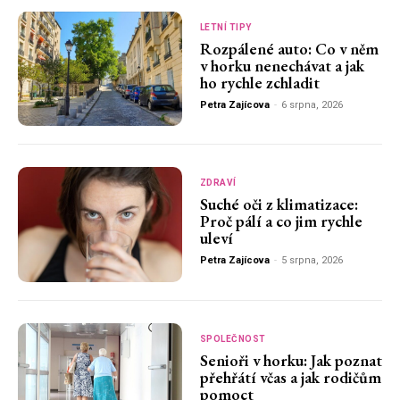
LETNÍ TIPY
Rozpálené auto: Co v něm
v horku nenechávat a jak
ho rychle zchladit
Petra Zajícova
-
6 srpna, 2026
ZDRAVÍ
Suché oči z klimatizace:
Proč pálí a co jim rychle
uleví
Petra Zajícova
-
5 srpna, 2026
SPOLEČNOST
Senioři v horku: Jak poznat
přehřátí včas a jak rodičům
pomoct