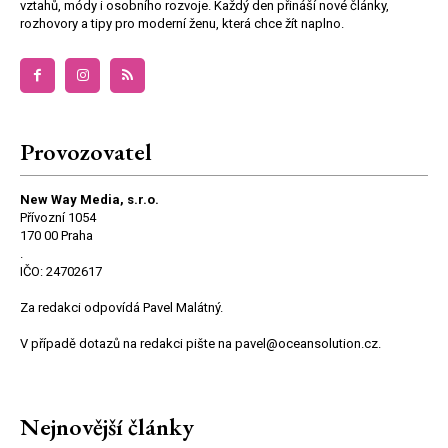
vztahů, módy i osobního rozvoje. Každý den přináší nové články,
rozhovory a tipy pro moderní ženu, která chce žít naplno.
Provozovatel
New Way Media, s.r.o.
Přívozní 1054
170 00 Praha
.
IČO: 24702617
Za redakci odpovídá Pavel Malátný.
V případě dotazů na redakci pište na pavel@oceansolution.cz.
Nejnovější články