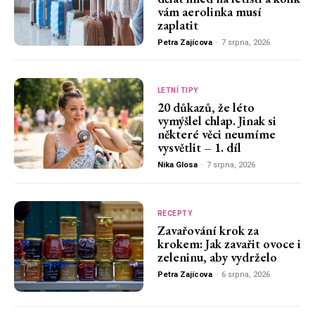
vám aerolinka musí
zaplatit
Petra Zajícova
-
7 srpna, 2026
LETNÍ TIPY
20 důkazů, že léto
vymýšlel chlap. Jinak si
některé věci neumíme
vysvětlit – 1. díl
Nika Glosa
-
7 srpna, 2026
RECEPTY
Zavařování krok za
krokem: Jak zavařit ovoce i
zeleninu, aby vydrželo
Petra Zajícova
-
6 srpna, 2026