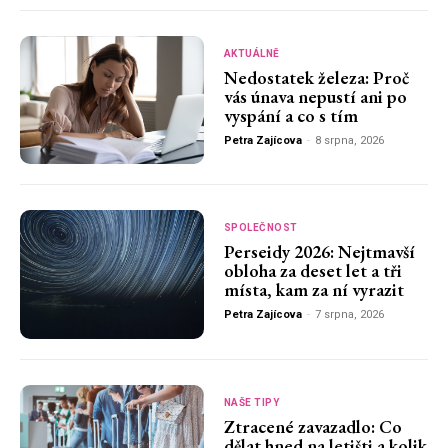
AKTUÁLNĚ
Nedostatek železa: Proč
vás únava nepustí ani po
vyspání a co s tím
Petra Zajícova
-
8 srpna, 2026
SPOLEČNOST
Perseidy 2026: Nejtmavší
obloha za deset let a tři
místa, kam za ní vyrazit
Petra Zajícova
-
7 srpna, 2026
NAŠE TIPY
Ztracené zavazadlo: Co
dělat hned na letišti a kolik