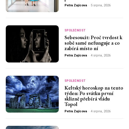
Petra Zajícova
-
5 srpna, 2026
SPOLEČNOST
Sebesoucit: Proč tvrdost k
sobě samé nefunguje a co
zabírá místo ní
Petra Zajícova
-
4 srpna, 2026
SPOLEČNOST
Keltský horoskop na tento
týden: Po svátku první
sklizně přebírá vládu
Topol
Petra Zajícova
-
4 srpna, 2026