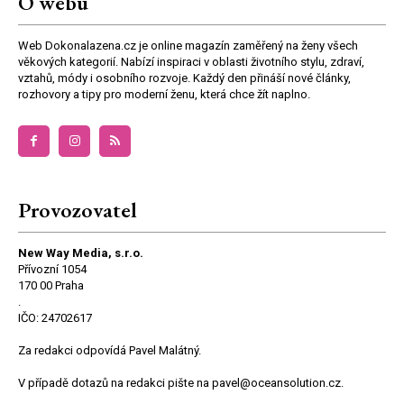
O webu
Web Dokonalazena.cz je online magazín zaměřený na ženy všech
věkových kategorií. Nabízí inspiraci v oblasti životního stylu, zdraví,
vztahů, módy i osobního rozvoje. Každý den přináší nové články,
rozhovory a tipy pro moderní ženu, která chce žít naplno.
Provozovatel
New Way Media, s.r.o.
Přívozní 1054
170 00 Praha
.
IČO: 24702617
Za redakci odpovídá Pavel Malátný.
V případě dotazů na redakci pište na pavel@oceansolution.cz.