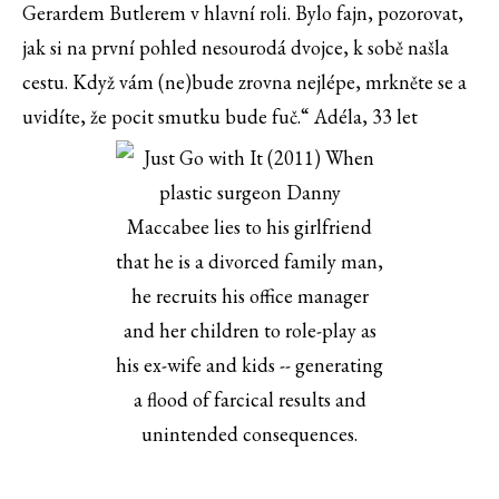
Gerardem Butlerem v hlavní roli. Bylo fajn, pozorovat,
jak si na první pohled nesourodá dvojce, k sobě našla
cestu. Když vám (ne)bude zrovna nejlépe, mrkněte se a
uvidíte, že pocit smutku bude fuč.“ Adéla, 33 let