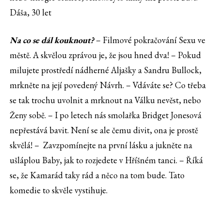
Dáša, 30 let
Na co se dál kouknout?
– Filmové pokračování Sexu ve
městě. A skvělou zprávou je, že jsou hned dva! – Pokud
milujete prostředí nádherné Aljašky a Sandru Bullock,
mrkněte na její povedený Návrh. – Vdáváte se? Co třeba
se tak trochu uvolnit a mrknout na Válku nevěst, nebo
Ženy sobě. – I po letech nás smolařka Bridget Jonesová
nepřestává bavit. Není se ale čemu divit, ona je prostě
skvělá! – Zavzpomínejte na první lásku a jukněte na
ušláplou Baby, jak to rozjedete v Hříšném tanci. – Říká
se, že Kamarád taky rád a něco na tom bude. Tato
komedie to skvěle vystihuje.