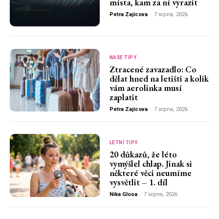
místa, kam za ní vyrazit
Petra Zajícova
-
7 srpna, 2026
NAŠE TIPY
Ztracené zavazadlo: Co
dělat hned na letišti a kolik
vám aerolinka musí
zaplatit
Petra Zajícova
-
7 srpna, 2026
LETNÍ TIPY
20 důkazů, že léto
vymýšlel chlap. Jinak si
některé věci neumíme
vysvětlit – 1. díl
Nika Glosa
-
7 srpna, 2026