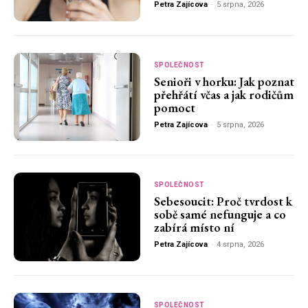
Petra Zajícova
-
5 srpna, 2026
SPOLEČNOST
Senioři v horku: Jak poznat
přehřátí včas a jak rodičům
pomoct
Petra Zajícova
-
5 srpna, 2026
SPOLEČNOST
Sebesoucit: Proč tvrdost k
sobě samé nefunguje a co
zabírá místo ní
Petra Zajícova
-
4 srpna, 2026
SPOLEČNOST