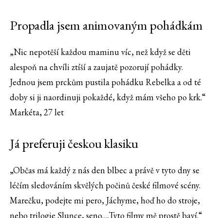
Propadla jsem animovaným pohádkám
„Nic nepotěší každou maminu víc, než když se děti
alespoň na chvíli ztíší a zaujatě pozorují pohádky.
Jednou jsem prckům pustila pohádku Rebelka a od té
doby si ji naordinuji pokaždé, když mám všeho po krk.“
Markéta, 27 let
Já preferuji českou klasiku
„Občas má každý z nás den blbec a právě v tyto dny se
léčím sledováním skvělých počinů české filmové scény.
Marečku, podejte mi pero, Jáchyme, hoď ho do stroje,
nebo trilogie Slunce, seno….Tyto filmy mě prostě baví.“