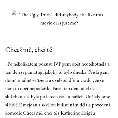
Chceš mě, chci tě
„Po několikátém pokusu IVF jsem opět neotěhotněla a
ten den si pamatuji, jakoby to bylo dneska. Přišla jsem
domů totálně vyřízená a s velkou dírou v srdci, že se
nám to opět nepodařilo. Pavel ten den odjel na
služebku a já byla po letech zase u našich. Udělaly jsme
si holčičí mejdan a skvělou kulisu nám dělala povedená
komedie Chceš mě, chci tě s Katherine Heigl a