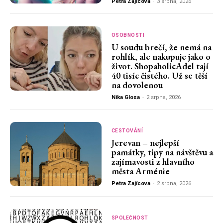
Petra Zajícova
-
3 srpna, 2026
OSOBNOSTI
U soudu brečí, že nemá na
rohlík, ale nakupuje jako o
život. ShopaholicAdel tají
40 tisíc čistého. Už se těší
na dovolenou
Nika Glosa
-
2 srpna, 2026
CESTOVÁNÍ
Jerevan – nejlepší
památky, tipy na návštěvu a
zajímavosti z hlavního
města Arménie
Petra Zajícova
-
2 srpna, 2026
SPOLEČNOST