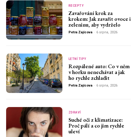
RECEPTY
Zavařování krok za
krokem: Jak zavařit ovoce i
zeleninu, aby vydrželo
Petra Zajícova
-
6 srpna, 2026
LETNÍ TIPY
Rozpálené auto: Co v něm
v horku nenechávat a jak
ho rychle zchladit
Petra Zajícova
-
6 srpna, 2026
ZDRAVÍ
Suché oči z klimatizace:
Proč pálí a co jim rychle
uleví