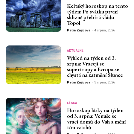
Keltský horoskop na tento
týden: Po svátku první
sklizně přebírá vládu
Topol
Petra Zajícova
-
4 srpna, 2026
AKTUÁLNĚ
Výhled na týden od 3.
srpna: Vracejí se
supertropy a Evropa se
chystá na zatmění Slunce
Petra Zajícova
-
3 srpna, 2026
LÁSKA
Horoskop lásky na týden
od 3. srpna: Venuše se
vrací domů do Vah a mění
tón vztahů