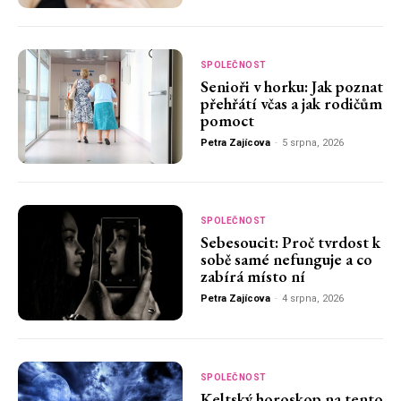
SPOLEČNOST
Senioři v horku: Jak poznat
přehřátí včas a jak rodičům
pomoct
Petra Zajícova
-
5 srpna, 2026
SPOLEČNOST
Sebesoucit: Proč tvrdost k
sobě samé nefunguje a co
zabírá místo ní
Petra Zajícova
-
4 srpna, 2026
SPOLEČNOST
Keltský horoskop na tento