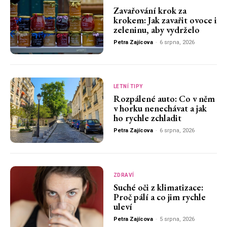
Zavařování krok za
krokem: Jak zavařit ovoce i
zeleninu, aby vydrželo
Petra Zajícova
-
6 srpna, 2026
LETNÍ TIPY
Rozpálené auto: Co v něm
v horku nenechávat a jak
ho rychle zchladit
Petra Zajícova
-
6 srpna, 2026
ZDRAVÍ
Suché oči z klimatizace:
Proč pálí a co jim rychle
uleví
Petra Zajícova
-
5 srpna, 2026