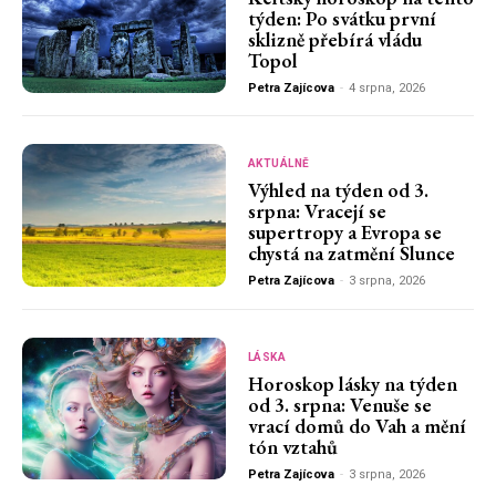
týden: Po svátku první
sklizně přebírá vládu
Topol
Petra Zajícova
-
4 srpna, 2026
AKTUÁLNĚ
Výhled na týden od 3.
srpna: Vracejí se
supertropy a Evropa se
chystá na zatmění Slunce
Petra Zajícova
-
3 srpna, 2026
LÁSKA
Horoskop lásky na týden
od 3. srpna: Venuše se
vrací domů do Vah a mění
tón vztahů
Petra Zajícova
-
3 srpna, 2026