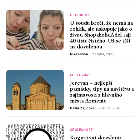
OSOBNOSTI
U soudu brečí, že nemá na
rohlík, ale nakupuje jako o
život. ShopaholicAdel tají
40 tisíc čistého. Už se těší
na dovolenou
Nika Glosa
-
2 srpna, 2026
CESTOVÁNÍ
Jerevan – nejlepší
památky, tipy na návštěvu a
zajímavosti z hlavního
města Arménie
Petra Zajícova
-
2 srpna, 2026
SPOLEČNOST
Kognitivní zkreslení: