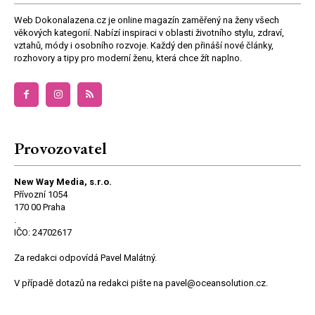
Web Dokonalazena.cz je online magazín zaměřený na ženy všech
věkových kategorií. Nabízí inspiraci v oblasti životního stylu, zdraví,
vztahů, módy i osobního rozvoje. Každý den přináší nové články,
rozhovory a tipy pro moderní ženu, která chce žít naplno.
Provozovatel
New Way Media, s.r.o.
Přívozní 1054
170 00 Praha
.
IČO: 24702617
Za redakci odpovídá Pavel Malátný.
V případě dotazů na redakci pište na pavel@oceansolution.cz.