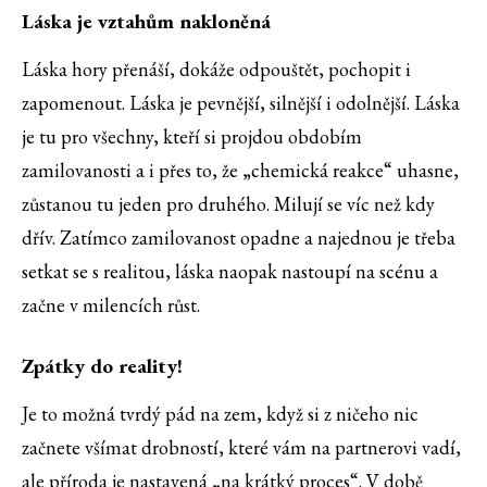
Láska je vztahům nakloněná
Láska hory přenáší, dokáže odpouštět, pochopit i
zapomenout. Láska je pevnější, silnější i odolnější. Láska
je tu pro všechny, kteří si projdou obdobím
zamilovanosti a i přes to, že „chemická reakce“ uhasne,
zůstanou tu jeden pro druhého. Milují se víc než kdy
dřív. Zatímco zamilovanost opadne a najednou je třeba
setkat se s realitou, láska naopak nastoupí na scénu a
začne v milencích růst.
Zpátky do reality!
Je to možná tvrdý pád na zem, když si z ničeho nic
začnete všímat drobností, které vám na partnerovi vadí,
ale příroda je nastavená „na krátký proces“. V době