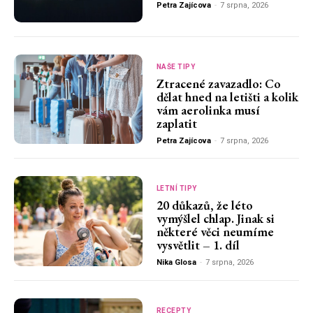
Petra Zajícova
-
7 srpna, 2026
NAŠE TIPY
Ztracené zavazadlo: Co
dělat hned na letišti a kolik
vám aerolinka musí
zaplatit
Petra Zajícova
-
7 srpna, 2026
LETNÍ TIPY
20 důkazů, že léto
vymýšlel chlap. Jinak si
některé věci neumíme
vysvětlit – 1. díl
Nika Glosa
-
7 srpna, 2026
RECEPTY