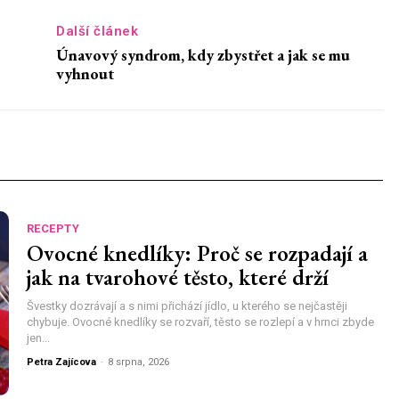
Další článek
Únavový syndrom, kdy zbystřet a jak se mu
vyhnout
RECEPTY
Ovocné knedlíky: Proč se rozpadají a
jak na tvarohové těsto, které drží
Švestky dozrávají a s nimi přichází jídlo, u kterého se nejčastěji
chybuje. Ovocné knedlíky se rozvaří, těsto se rozlepí a v hrnci zbyde
jen...
Petra Zajícova
-
8 srpna, 2026