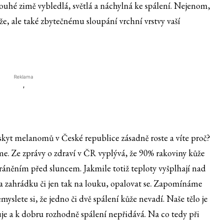
ouhé zimě vybledlá, světlá a náchylná ke spálení. Nejenom,
e, ale také zbytečnému sloupání vrchní vrstvy vaší
Reklama
'
ýskyt melanomů v České republice zásadně roste a víte proč?
e. Ze zprávy o zdraví v ČR vyplývá, že 90% rakoviny kůže
něním před sluncem. Jakmile totiž teploty vyšplhají nad
na zahrádku či jen tak na louku, opalovat se. Zapomínáme
myslete si, že jedno či dvě spálení kůže nevadí. Naše tělo je
uje a k dobru rozhodně spálení nepřidává. Na co tedy při