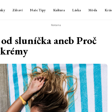
nky
Zdraví
Naše Tipy
Kultura
Láska
Móda
Krás
Reklama
 od sluníčka aneb Proč
 krémy