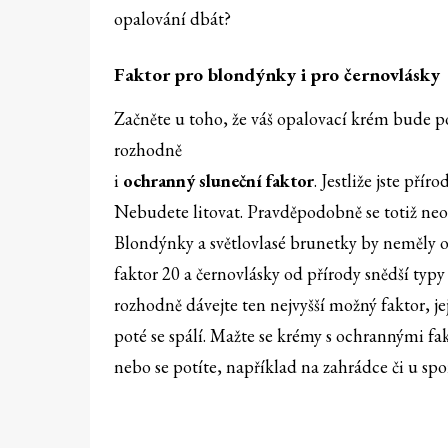
opalování dbát?
Faktor pro blondýnky i pro černovlásky
Začněte u toho, že váš opalovací krém bude p
rozhodně
i
ochranný sluneční faktor
. Jestliže jste pří
Nebudete litovat. Pravděpodobně se totiž neopá
Blondýnky a světlovlasé brunetky by neměly 
faktor 20 a černovlásky od přírody snědší typ
rozhodně dávejte ten nejvyšší možný faktor, j
poté se spálí. Mažte se krémy s ochrannými f
nebo se potíte, například na zahrádce či u spo