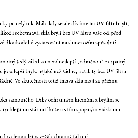
ky po celý rok. Málo kdy se ale díváme na
UV filtr brýlí,
elikož i sebetmavší skla brýlí bez UV filtru vaše oči před
é dlouhodobé vystavování na slunci očím způsobit?
 samotný šedý zákal asi není nejlepší „odměnou“ za špatný
e jsou lepší brýle nějaké než žádné, avšak ty bez UV filtru
dné. Ve skutečnosti totiž tmavá skla mají za příčinu
o oka samotného. Díky ochranným krémům a brýlím se
ychlejšímu stárnutí kůže a s tím spojeným vráskám i
 na dovolenou letos vyšší ochranný faktor?