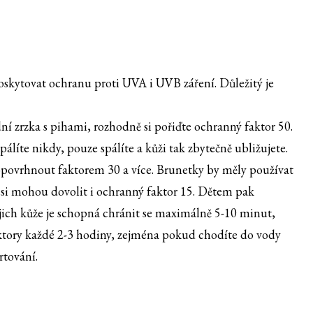
oskytovat ochranu proti UVA i UVB záření. Důležitý je
rodní zrzka s pihami, rozhodně si pořiďte ochranný faktor 50.
líte nikdy, pouze spálíte a kůži tak zbytečně ubližujete.
opovrhnout faktorem 30 a více. Brunetky by měly používat
y si mohou dovolit i ochranný faktor 15. Dětem pak
ejich kůže je schopná chránit se maximálně 5-10 minut,
aktory každé 2-3 hodiny, zejména pokud chodíte do vody
rtování.