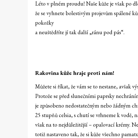
Léto v plném proudu! Naše kůže je však po dl
že se vyhnete bolestivým projevům spálené kůž
pokožky
a neuštědříte jí tak další „ránu pod pás“.
Rakovina kůže hraje proti nám!
Můžete si říkat, že vám se to nestane, avšak v
Protože se před slunečními paprsky nechráním
je způsobeno nedostatečným nebo žádným chrá
25 stupňů celsia, s chutí se vrhneme k vodě, 
však na to nejdůležitější – opalovací krémy. Ne
totiž nastaveno tak, že si kůže všechno pamat