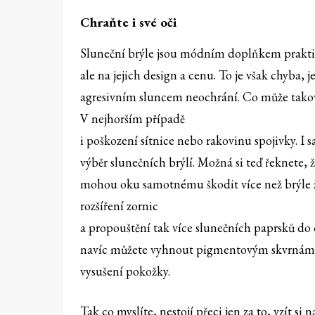
Chraňte i své oči
Sluneční brýle jsou módním doplňkem praktic
ale na jejich design a cenu. To je však chyba, j
agresivním sluncem neochrání. Co může takov
V nejhorším případě
i poškození sítnice nebo rakovinu spojivky. I
výběr slunečních brýlí. Možná si teď řeknete, ž
mohou oku samotnému škodit více než brýle žá
rozšíření zornic
a propouštění tak více slunečních paprsků d
navíc můžete vyhnout pigmentovým skvrnám, r
vysušení pokožky.
Tak co myslíte, nestojí přeci jen za to, vzít si