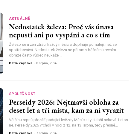
AKTUÁLNĚ
Nedostatek železa: Proč vás únava
nepustí ani po vyspání a co s tím
Železo se u žen ztrácí každý měsíc a doplňuje pomaleji, než se
spotřebovává. Nedostatek železa se přitom v běžném krevním
obraze často vůbec neukáže,...
Petra Zajícova
-
8 srpna, 2026
SPOLEČNOST
Perseidy 2026: Nejtmavší obloha za
deset let a tři místa, kam za ní vyrazit
Většinu srpnů přezáří padající hvězdy Měsíc a ty slabší schová. Letos
ne. Perseidy 2026 vrcholí v noci z 12. na 13. srpna, tedy přesně...
Petra Zajícova
-
7 srpna, 2026