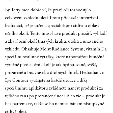
By Terry moc dobře ví, že právě oči rozhodují o
celkovém vzhledu pleti. Proto přichází s intenzivní
hydratací, jež je určena speciálně pro citlivou oblast
očního okolí. Tento must-have produkt prozáří, vyhladí
a zbaví oční okolí tmavých kruhů, otoků a unaveného
vzhledu. Obsahuje Moist Radiance System, vitamín E a
speciální rostlinné výtažky, které napomůžou buněčné
výměně pleti a oční okolí je tak hydratované, svěží,
prozářené a bez vrásek a drobných linek. Hydradiance
Eye Contour využijete za každé situace a díky
speciálnímu aplikátoru zvládnete nanést produkt i za
těžkého rána po protančené noci. A co víc – produkt je
bez parfemace, takže se ho nemusí bát ani zástupkyně
citlivé pleti.