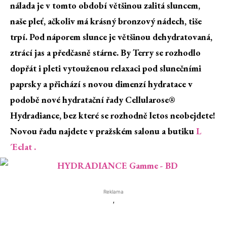
nálada je v tomto období většinou zalitá sluncem,
naše pleť, ačkoliv má krásný bronzový nádech, tiše
trpí. Pod náporem slunce je většinou dehydratovaná,
ztrácí jas a předčasně stárne. By Terry se rozhodlo
dopřát i pleti vytouženou relaxaci pod slunečními
paprsky a přichází s novou dimenzí hydratace v
podobě nové hydratační řady Cellularose®
Hydradiance, bez které se rozhodně letos neobejdete!
Novou řadu najdete v pražském salonu a butiku
L
´Eclat .
Reklama
'