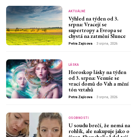
AKTUÁLNĚ
Výhled na týden od 3.
srpna: Vracejí se
supertropy a Evropa se
chystá na zatmění Slunce
Petra Zajícova
-
3 srpna, 2026
LÁSKA
Horoskop lásky na týden
od 3. srpna: Venuše se
vrací domů do Vah a mění
tón vztahů
Petra Zajícova
-
3 srpna, 2026
OSOBNOSTI
U soudu brečí, že nemá na
rohlík, ale nakupuje jako o
život. ShopaholicAdel tají