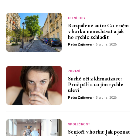
LETNÍ TIPY
Rozpálené auto: Co v něm
v horku nenechávat a jak
ho rychle zchladit
Petra Zajícova
-
6 srpna, 2026
ZDRAVÍ
Suché oči z klimatizace:
Proč pálí a co jim rychle
uleví
Petra Zajícova
-
5 srpna, 2026
SPOLEČNOST
Senioři v horku: Jak poznat