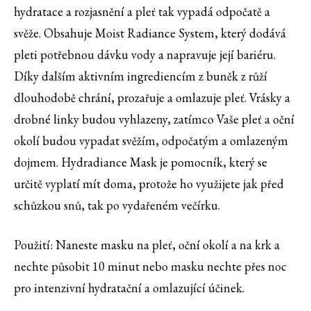
hydratace a rozjasnění a pleť tak vypadá odpočatě a
svěže. Obsahuje Moist Radiance System, který dodává
pleti potřebnou dávku vody a napravuje její bariéru.
Díky dalším aktivním ingrediencím z buněk z růží
dlouhodobě chrání, prozařuje a omlazuje pleť. Vrásky a
drobné linky budou vyhlazeny, zatímco Vaše pleť a oční
okolí budou vypadat svěžím, odpočatým a omlazeným
dojmem. Hydradiance Mask je pomocník, který se
určitě vyplatí mít doma, protože ho využijete jak před
schůzkou snů, tak po vydařeném večírku.
Použití: Naneste masku na pleť, oční okolí a na krk a
nechte působit 10 minut nebo masku nechte přes noc
pro intenzivní hydratační a omlazující účinek.