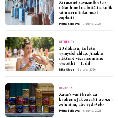
Ztracené zavazadlo: Co
dělat hned na letišti a kolik
vám aerolinka musí
zaplatit
Petra Zajícova
-
7 srpna, 2026
LETNÍ TIPY
20 důkazů, že léto
vymýšlel chlap. Jinak si
některé věci neumíme
vysvětlit – 1. díl
Nika Glosa
-
6 srpna, 2026
RECEPTY
Zavařování krok za
krokem: Jak zavařit ovoce i
zeleninu, aby vydrželo
Petra Zajícova
-
6 srpna, 2026