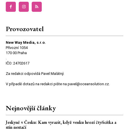
Provozovatel
New Way Media, s.r.o.
Přívozní 1054
170 00 Praha
.
IČO: 24702617
Za redakci odpovídá Pavel Malátný.
V případě dotazů na redakci pište na pavel@oceansolution.cz.
Nejnovější články
Jeskyně v Česku: Kam vyrazit, když venku hrozí čtyřicítka a
stín nestačí