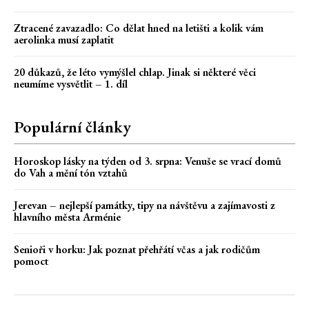
Ztracené zavazadlo: Co dělat hned na letišti a kolik vám
aerolinka musí zaplatit
20 důkazů, že léto vymýšlel chlap. Jinak si některé věci
neumíme vysvětlit – 1. díl
Populární články
Horoskop lásky na týden od 3. srpna: Venuše se vrací domů
do Vah a mění tón vztahů
Jerevan – nejlepší památky, tipy na návštěvu a zajímavosti z
hlavního města Arménie
Senioři v horku: Jak poznat přehřátí včas a jak rodičům
pomoct