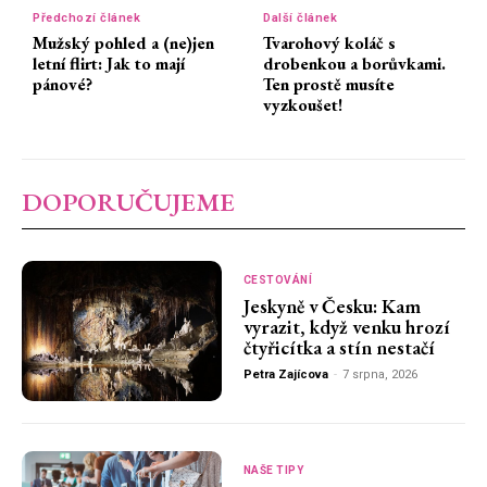
Předchozí článek
Další článek
Mužský pohled a (ne)jen
Tvarohový koláč s
letní flirt: Jak to mají
drobenkou a borůvkami.
pánové?
Ten prostě musíte
vyzkoušet!
DOPORUČUJEME
CESTOVÁNÍ
Jeskyně v Česku: Kam
vyrazit, když venku hrozí
čtyřicítka a stín nestačí
Petra Zajícova
-
7 srpna, 2026
NAŠE TIPY