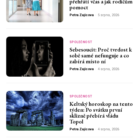
přehřátí včas a jak rodičům
pomoct
Petra Zajícova
-
5 srpna, 2026
SPOLEČNOST
Sebesoucit: Proč tvrdost k
sobě samé nefunguje a co
zabírá místo ní
Petra Zajícova
-
4 srpna, 2026
SPOLEČNOST
Keltský horoskop na tento
týden: Po svátku první
sklizně přebírá vládu
Topol
Petra Zajícova
-
4 srpna, 2026