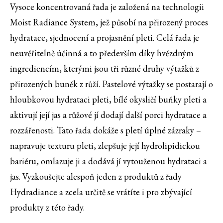
Vysoce koncentrovaná řada je založená na technologii
Moist Radiance System, jež působí na přirozený proces
hydratace, sjednocení a projasnění pleti. Celá řada je
neuvěřitelně účinná a to především díky hvězdným
ingrediencím, kterými jsou tři různé druhy výtažků z
přirozených buněk z růží. Pastelové výtažky se postarají o
hloubkovou hydrataci pleti, bílé okysličí buňky pleti a
aktivují její jas a růžové jí dodají další porci hydratace a
rozzářenosti. Tato řada dokáže s pletí úplné zázraky –
napravuje texturu pleti, zlepšuje její hydrolipidickou
bariéru, omlazuje ji a dodává jí vytouženou hydrataci a
jas. Vyzkoušejte alespoň jeden z produktů z řady
Hydradiance a zcela určitě se vrátíte i pro zbývající
produkty z této řady.