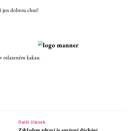
 jen dobrou chuť!
v oslazeném kakau.
Další článek
Základem zdraví je správné dýchání