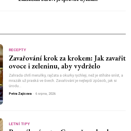
RECEPTY
Zavařování krok za krokem: Jak zavařit
ovoce i zeleninu, aby vydrželo
Zahrada chrlí meruňky, rajčata a okurky rychleji, než je stíháte sníst, a
mrazák už praská ve švech. Zavařování je nejlepší způsob, jak si
úrodu...
Petra Zajícova
-
6 srpna, 2026
LETNÍ TIPY