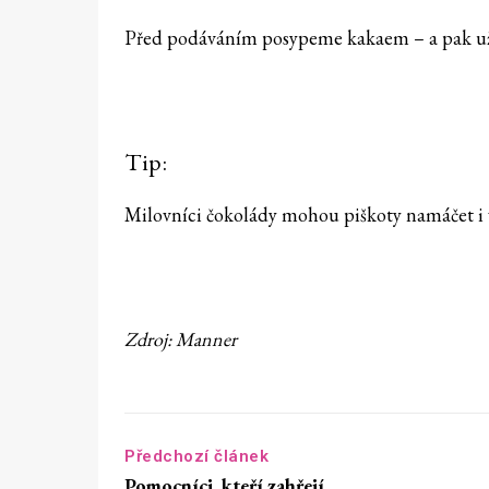
Před podáváním posypeme kakaem – a pak už
Tip:
Milovníci čokolády mohou piškoty namáčet i 
Zdroj: Manner
Předchozí článek
Pomocníci, kteří zahřejí…