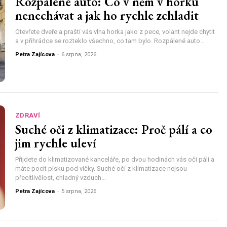
Rozpálené auto: Co v něm v horku
nenechávat a jak ho rychle zchladit
Otevřete dveře a praští vás vlna horka jako z pece, volant nejde chytit
a v přihrádce se rozteklo všechno, co tam bylo. Rozpálené auto...
Petra Zajícova
-
6 srpna, 2026
ZDRAVÍ
Suché oči z klimatizace: Proč pálí a co
jim rychle uleví
Přijdete do klimatizované kanceláře, po dvou hodinách vás oči pálí a
máte pocit písku pod víčky. Suché oči z klimatizace nejsou
přecitlivělost, chladný vzduch...
Petra Zajícova
-
5 srpna, 2026