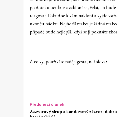
po doteku ucukne a zakloní se, čeká, co bude d
reagovat. Pokud se k vám nakloní a vyjde vstř
ukončit hádku. Nejhorší reakcí je žádná reakc
případě bude nejlepší, když se ji pokusíte zbou
A co vy, používáte raději gesta, než slova?
Předchozí článek
Zázvorový sirup a kandovaný zázvor: dobro
které zahřejí