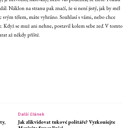
ál. Náklon na stranu pak značí, že si není jistý, jak by měl
íc svým tělem, máte vyhráno. Souhlasí s vámi, nebo chce
e. Když se muž ani nehne, postavil kolem sebe zeď. V tomto
rat až někdy příště.
Další článek
ty,
Jak zlikvidovat tukové polštáře? Vyzkoušejte
Maxivita Super linie!