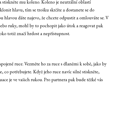
a stiskněte mu koleno. Koleno je neutrální oblastí
lonit hlavu, tím se trošku skrčíte a dostanete se do
u hlavou dáte najevo, že chcete odpustit a omlouváte se. V
nebo ruky, mohl by to pochopit jako útok a reagovat pak
ko totiž značí hrdost a nepřístupnost.
ojené ruce. Vezměte ho za ruce s dlaněmi k sobě, jako by
e, co potřebujete. Když jeho ruce navíc silně stiskněte,
ituace je ve vašich rukou. Pro partnera pak bude těžké vás