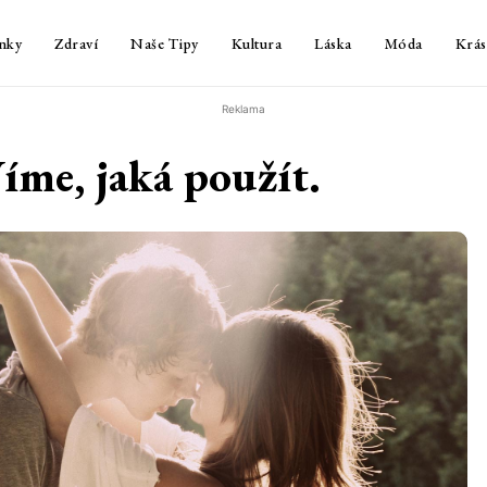
nky
Zdraví
Naše Tipy
Kultura
Láska
Móda
Krás
Reklama
Víme, jaká použít.