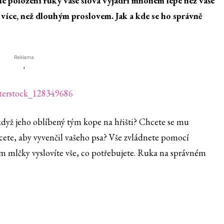
hé položení ruky vaše slova vyjádří mnohem lépe než vaše
více, než dlouhým proslovem. Jak a kde se ho správně
Reklama
'
když jeho oblíbený tým kope na hřišti? Chcete se mu
cete, aby vyvenčil vašeho psa? Vše zvládnete pomocí
m mlčky vyslovíte vše, co potřebujete. Ruka na správném