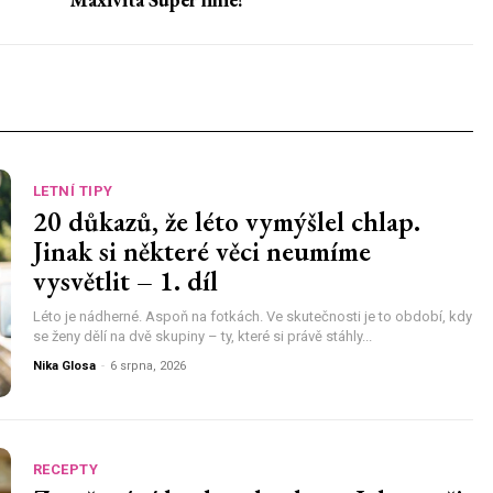
LETNÍ TIPY
20 důkazů, že léto vymýšlel chlap.
Jinak si některé věci neumíme
vysvětlit – 1. díl
Léto je nádherné. Aspoň na fotkách. Ve skutečnosti je to období, kdy
se ženy dělí na dvě skupiny – ty, které si právě stáhly...
Nika Glosa
-
6 srpna, 2026
RECEPTY