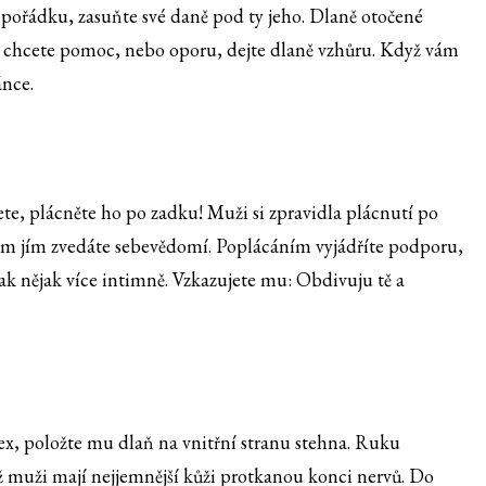
 pořádku, zasuňte své daně pod ty jeho. Dlaně otočené
 chcete pomoc, nebo oporu, dejte dlaně vzhůru. Když vám
ánce.
te, plácněte ho po zadku! Muži si zpravidla plácnutí po
tím jím zvedáte sebevědomí. Poplácáním vyjádříte podporu,
ak nějak více intimně. Vzkazujete mu: Obdivuju tě a
sex, položte mu dlaň na vnitřní stranu stehna. Ruku
ž muži mají nejjemnější kůži protkanou konci nervů. Do