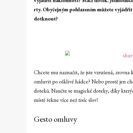
vyjádřit náklonnost? Stačí dotek. Jednoduc
rty. Obyčejným pohlazením můžete vyjádřit 
dotknout?
Chcete mu naznačit, že jste vzrušená, zrovna 
omluvit po ošklivé hádce? Nebo prostě jen ch
doteků. Naučte se magické doteky, díky který
místě řekne více než tisíc slov!
Gesto omluvy