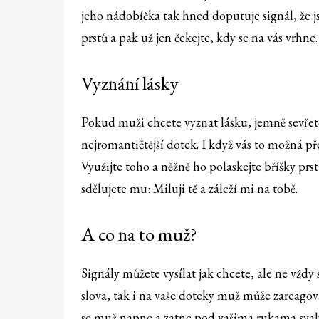
jeho nádobíčka tak hned doputuje signál, že j
prstů a pak už jen čekejte, kdy se na vás vrhne.
Vyznání lásky
Pokud muži chcete vyznat lásku, jemně sevřete
nejromantičtější dotek. I když vás to možná př
Využijte toho a něžně ho polaskejte bříšky prs
sdělujete mu: Miluji tě a záleží mi na tobě.
A co na to muž?
Signály můžete vysílat jak chcete, ale ne vždy
slova, tak i na vaše doteky muž může zareag
se muž napne a zatne pod vašima rukama svaly,