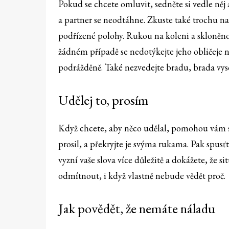
Pokud se chcete omluvit, sedněte si vedle něj 
a partner se neodtáhne. Zkuste také trochu nak
podřízené polohy. Rukou na koleni a skloněno
žádném případě se nedotýkejte jeho obličeje 
podrážděně. Také nezvedejte bradu, brada vyso
Udělej to, prosím
Když chcete, aby něco udělal, pomohou vám sp
prosil, a překryjte je svýma rukama. Pak spusťt
vyzní vaše slova více důležitě a dokážete, že s
odmítnout, i když vlastně nebude vědět proč.
Jak povědět, že nemáte náladu