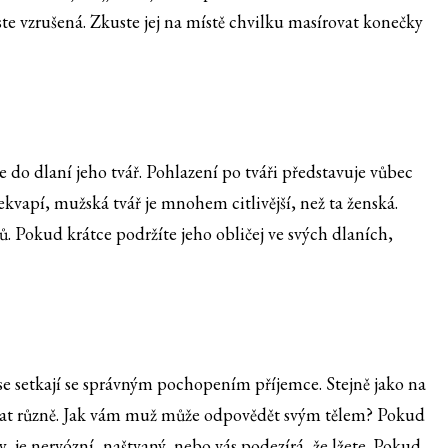
ste vzrušená. Zkuste jej na místě chvilku masírovat konečky
 do dlaní jeho tvář. Pohlazení po tváři představuje vůbec
ekvapí, mužská tvář je mnohem citlivější, než ta ženská.
tů. Pokud krátce podržíte jeho obličej ve svých dlaních,
 se setkají se správným pochopením příjemce. Stejně jako na
ovat různě. Jak vám muž může odpovědět svým tělem? Pokud
 je nervózní, naštvaný, nebo vás podezírá, že lžete. Pokud