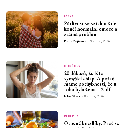
LÁSKA
Žárlivost ve vztahu: Kde
končí normální emoce a
začíná problém
Petra Zajícova
-
9 srpna, 2026
LETNÍ TIPY
20 důkazů, že léto
vymýšlel chlap. A pořád
máme pochybnosti, že u
toho byla žena – 2. díl
Nika Glosa
-
8 srpna, 2026
RECEPTY
Ovocné knedlíky: Proč se