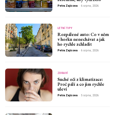
Petra Zajícova
-
6 srpna, 2026
LETNÍ TIPY
Rozpálené auto: Co v něm
v horku nenechávat a jak
ho rychle zchladit
Petra Zajícova
-
6 srpna, 2026
ZDRAVÍ
Suché oči z klimatizace:
Proč pálí a co jim rychle
uleví
Petra Zajícova
-
5 srpna, 2026