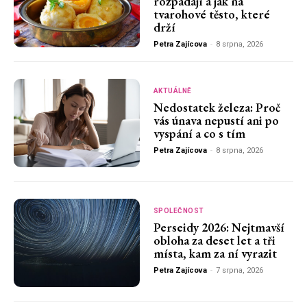
rozpadají a jak na
tvarohové těsto, které
drží
Petra Zajícova
-
8 srpna, 2026
AKTUÁLNĚ
Nedostatek železa: Proč
vás únava nepustí ani po
vyspání a co s tím
Petra Zajícova
-
8 srpna, 2026
SPOLEČNOST
Perseidy 2026: Nejtmavší
obloha za deset let a tři
místa, kam za ní vyrazit
Petra Zajícova
-
7 srpna, 2026