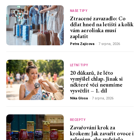
NAŠE TIPY
Ztracené zavazadlo: Co
dělat hned na letišti a kolik
vám aerolinka musí
zaplatit
Petra Zajícova
-
7 srpna, 2026
LETNÍ TIPY
20 důkazů, že léto
vymýšlel chlap. Jinak si
některé věci neumíme
vysvětlit – 1. díl
Nika Glosa
-
7 srpna, 2026
RECEPTY
Zavařování krok za
krokem: Jak zavařit ovoce i
zeleninu, aby vydrželo