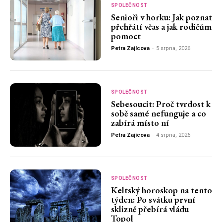
SPOLEČNOST
Senioři v horku: Jak poznat
přehřátí včas a jak rodičům
pomoct
Petra Zajícova
-
5 srpna, 2026
SPOLEČNOST
Sebesoucit: Proč tvrdost k
sobě samé nefunguje a co
zabírá místo ní
Petra Zajícova
-
4 srpna, 2026
SPOLEČNOST
Keltský horoskop na tento
týden: Po svátku první
sklizně přebírá vládu
Topol