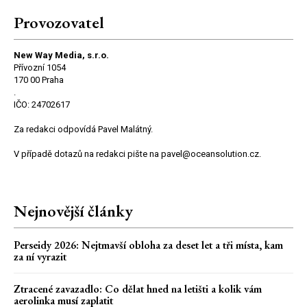
Provozovatel
New Way Media, s.r.o.
Přívozní 1054
170 00 Praha
.
IČO: 24702617
Za redakci odpovídá Pavel Malátný.
V případě dotazů na redakci pište na pavel@oceansolution.cz.
Nejnovější články
Perseidy 2026: Nejtmavší obloha za deset let a tři místa, kam
za ní vyrazit
Ztracené zavazadlo: Co dělat hned na letišti a kolik vám
aerolinka musí zaplatit