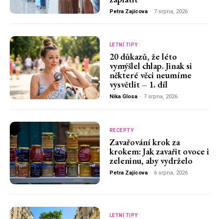
Petra Zajícova
-
7 srpna, 2026
LETNÍ TIPY
20 důkazů, že léto
vymýšlel chlap. Jinak si
některé věci neumíme
vysvětlit – 1. díl
Nika Glosa
-
7 srpna, 2026
RECEPTY
Zavařování krok za
krokem: Jak zavařit ovoce i
zeleninu, aby vydrželo
Petra Zajícova
-
6 srpna, 2026
LETNÍ TIPY