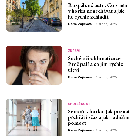
Rozpálené auto: Co v něm
v horku nenechávat a jak
ho rychle zchladit
Petra Zajícova
-
6 srpna, 2026
ZDRAVÍ
Suché oči z klimatizace:
Proč pálí a co jim rychle
uleví
Petra Zajícova
-
5 srpna, 2026
SPOLEČNOST
Senioři v horku: Jak poznat
přehřátí včas a jak rodičům
pomoct
Petra Zajícova
-
5 srpna, 2026