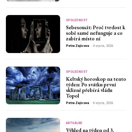
SPOLEČNOST
Sebesoucit: Proč tvrdost k
sobě samé nefunguje a co
zabírá místo ní
Petra Zajícova
-
4 srpna, 2026
SPOLEČNOST
Keltský horoskop na tento
týden: Po svátku první
sklizně přebírá vládu
Topol
Petra Zajícova
-
4 srpna, 2026
AKTUÁLNĚ
Výhled na týden od 3.