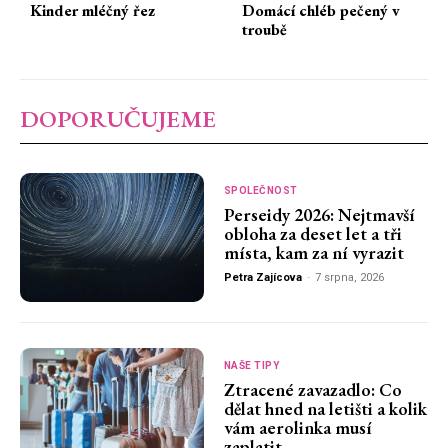
Kinder mléčný řez
Domácí chléb pečený v
troubě
DOPORUČUJEME
SPOLEČNOST
Perseidy 2026: Nejtmavší
obloha za deset let a tři
místa, kam za ní vyrazit
Petra Zajícova
-
7 srpna, 2026
NAŠE TIPY
Ztracené zavazadlo: Co
dělat hned na letišti a kolik
vám aerolinka musí
zaplatit