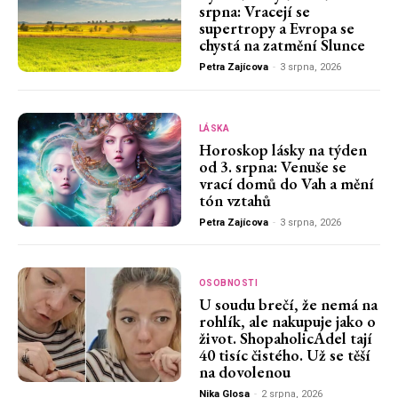
srpna: Vracejí se
supertropy a Evropa se
chystá na zatmění Slunce
Petra Zajícova
-
3 srpna, 2026
LÁSKA
Horoskop lásky na týden
od 3. srpna: Venuše se
vrací domů do Vah a mění
tón vztahů
Petra Zajícova
-
3 srpna, 2026
OSOBNOSTI
U soudu brečí, že nemá na
rohlík, ale nakupuje jako o
život. ShopaholicAdel tají
40 tisíc čistého. Už se těší
na dovolenou
Nika Glosa
-
2 srpna, 2026