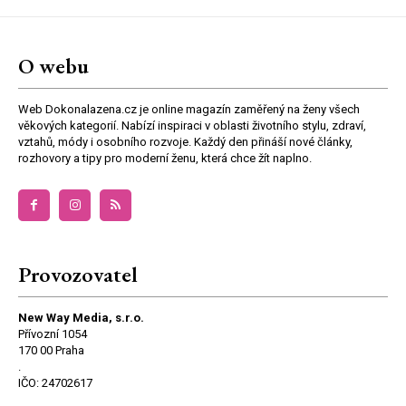
O webu
Web Dokonalazena.cz je online magazín zaměřený na ženy všech
věkových kategorií. Nabízí inspiraci v oblasti životního stylu, zdraví,
vztahů, módy i osobního rozvoje. Každý den přináší nové články,
rozhovory a tipy pro moderní ženu, která chce žít naplno.
Provozovatel
New Way Media, s.r.o.
Přívozní 1054
170 00 Praha
.
IČO: 24702617