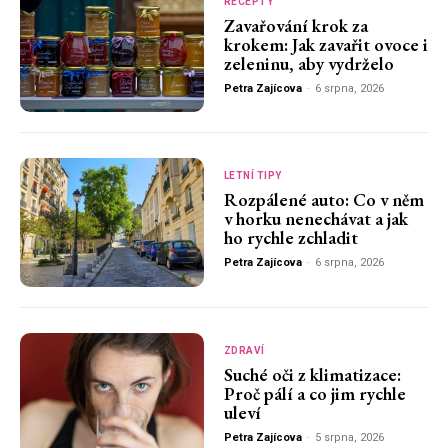
RECEPTY
Zavařování krok za
krokem: Jak zavařit ovoce i
zeleninu, aby vydrželo
Petra Zajícova
-
6 srpna, 2026
LETNÍ TIPY
Rozpálené auto: Co v něm
v horku nenechávat a jak
ho rychle zchladit
Petra Zajícova
-
6 srpna, 2026
ZDRAVÍ
Suché oči z klimatizace:
Proč pálí a co jim rychle
uleví
Petra Zajícova
-
5 srpna, 2026