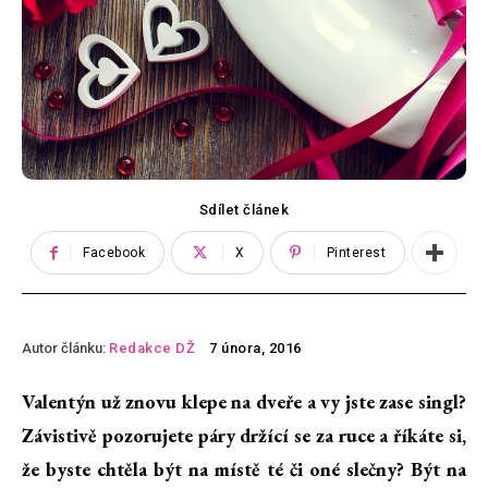
Sdílet článek
Facebook
X
Pinterest
Autor článku:
Redakce DŽ
7 února, 2016
Valentýn už znovu klepe na dveře a vy jste zase singl?
Závistivě pozorujete páry držící se za ruce a říkáte si,
že byste chtěla být na místě té či oné slečny? Být na