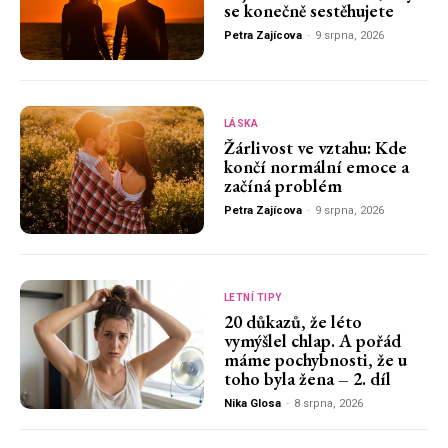
se konečně sestěhujete
Petra Zajícova
-
9 srpna, 2026
LÁSKA
Žárlivost ve vztahu: Kde
končí normální emoce a
začíná problém
Petra Zajícova
-
9 srpna, 2026
LETNÍ TIPY
20 důkazů, že léto
vymýšlel chlap. A pořád
máme pochybnosti, že u
toho byla žena – 2. díl
Nika Glosa
-
8 srpna, 2026