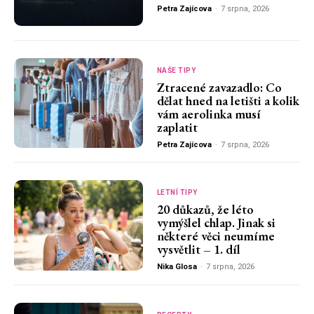
Petra Zajícova
-
7 srpna, 2026
NAŠE TIPY
Ztracené zavazadlo: Co
dělat hned na letišti a kolik
vám aerolinka musí
zaplatit
Petra Zajícova
-
7 srpna, 2026
LETNÍ TIPY
20 důkazů, že léto
vymýšlel chlap. Jinak si
některé věci neumíme
vysvětlit – 1. díl
Nika Glosa
-
7 srpna, 2026