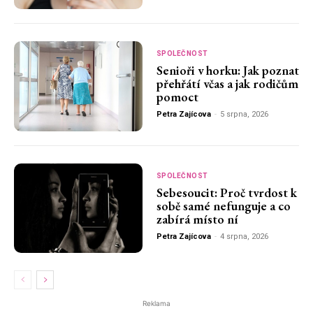
SPOLEČNOST
Senioři v horku: Jak poznat
přehřátí včas a jak rodičům
pomoct
Petra Zajícova
-
5 srpna, 2026
SPOLEČNOST
Sebesoucit: Proč tvrdost k
sobě samé nefunguje a co
zabírá místo ní
Petra Zajícova
-
4 srpna, 2026
Reklama