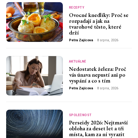
RECEPTY
Ovocné knedlíky: Proč se
rozpadají a jak na
tvarohové těsto, které
drží
Petra Zajícova
-
8 srpna, 2026
AKTUÁLNĚ
Nedostatek železa: Proč
vás únava nepustí ani po
vyspání a co s tím
Petra Zajícova
-
8 srpna, 2026
SPOLEČNOST
Perseidy 2026: Nejtmavší
obloha za deset let a tři
místa, kam za ní vyrazit