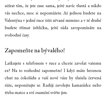
užírat tím, že jste zase sama, ještě navíc tlustá a nikdo
vás nechce, moc si nepomůžete. Až jednou budete na
Valentýna v jedné ruce tišit uřvané mimino a v té druhé
budete třímat žehličku, ještě ráda zavzpomínáte na
svobodné časy.
Zapomeňte na bývalého!
Laškujete s telefonem v ruce a chcete zavolat vašemu
ex? Na to rozhodně zapomeňte! I když máte hroznou
chuť na čokoládu a vaší nové váze by slušela červená
růže, neponižujte se. Raději zavolejte kamarádce nebo
třeba matce a své osamění svěřte jim.