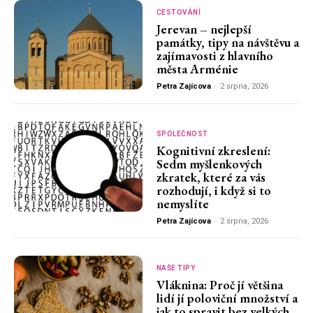
CESTOVÁNÍ
Jerevan – nejlepší
památky, tipy na návštěvu a
zajímavosti z hlavního
města Arménie
Petra Zajícova
-
2 srpna, 2026
SPOLEČNOST
Kognitivní zkreslení:
Sedm myšlenkových
zkratek, které za vás
rozhodují, i když si to
nemyslíte
Petra Zajícova
-
2 srpna, 2026
NAŠE TIPY
Vláknina: Proč jí většina
lidí jí poloviční množství a
jak to spravit bez velkých