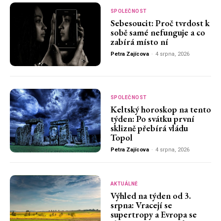
SPOLEČNOST
Sebesoucit: Proč tvrdost k
sobě samé nefunguje a co
zabírá místo ní
Petra Zajícova
-
4 srpna, 2026
SPOLEČNOST
Keltský horoskop na tento
týden: Po svátku první
sklizně přebírá vládu
Topol
Petra Zajícova
-
4 srpna, 2026
AKTUÁLNĚ
Výhled na týden od 3.
srpna: Vracejí se
supertropy a Evropa se