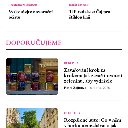
Předchozí článek
Další článek
Vyzkoušejte novoroční
TIP redakce: Čaj pro
očistu
štíhlou linii
DOPORUČUJEME
RECEPTY
Zavařování krok za
krokem: Jak zavařit ovoce i
zeleninu, aby vydrželo
Petra Zajícova
-
6 srpna, 2026
LETNÍ TIPY
Rozpálené auto: Co v něm
v horku nenechávat a jak