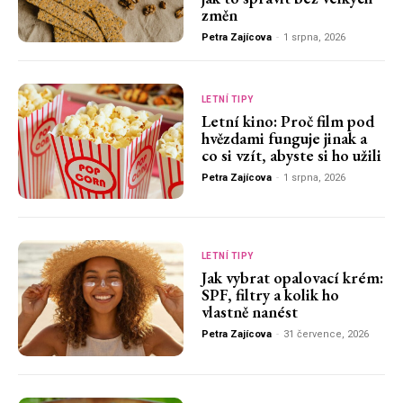
změn
Petra Zajícova
-
1 srpna, 2026
LETNÍ TIPY
Letní kino: Proč film pod
hvězdami funguje jinak a
co si vzít, abyste si ho užili
Petra Zajícova
-
1 srpna, 2026
LETNÍ TIPY
Jak vybrat opalovací krém:
SPF, filtry a kolik ho
vlastně nanést
Petra Zajícova
-
31 července, 2026