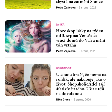
chystá na zatmění Slunce
Petra Zajícova
-
3 srpna, 2026
LÁSKA
Horoskop lásky na týden
od 3. srpna: Venuše se
vrací domů do Vah a mění
tón vztahů
Petra Zajícova
-
3 srpna, 2026
OSOBNOSTI
U soudu brečí, že nemá na
rohlík, ale nakupuje jako o
život. ShopaholicAdel tají
40 tisíc čistého. Už se těší
na dovolenou
Nika Glosa
-
2 srpna, 2026