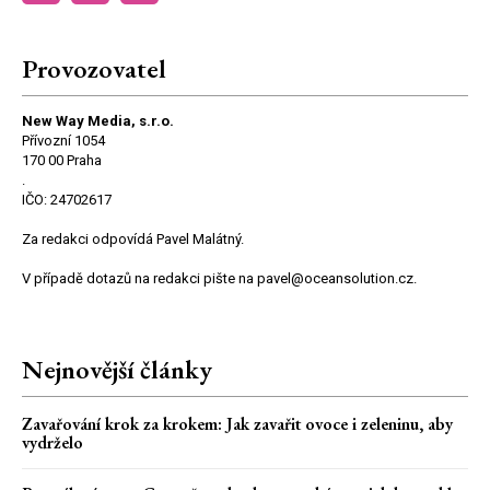
Provozovatel
New Way Media, s.r.o.
Přívozní 1054
170 00 Praha
.
IČO: 24702617
Za redakci odpovídá Pavel Malátný.
V případě dotazů na redakci pište na pavel@oceansolution.cz.
Nejnovější články
Zavařování krok za krokem: Jak zavařit ovoce i zeleninu, aby
vydrželo