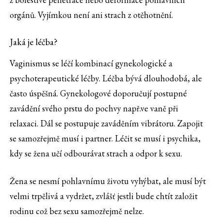
orgánů. Vyjímkou není ani strach z otěhotnění.
Jaká je léčba?
Vaginismus se léčí kombinací gynekologické a
psychoterapeutické léčby. Léčba bývá dlouhodobá, ale
často úspěšná. Gynekologové doporučují postupné
zavádění svého prstu do pochvy např.ve vaně při
relaxaci. Dál se postupuje zaváděním vibrátoru. Zapojit
se samozřejmě musí i partner. Léčit se musí i psychika,
kdy se žena učí odbourávat strach a odpor k sexu.
Žena se nesmí pohlavnímu životu vyhýbat, ale musí být
velmi trpělivá a vydržet, zvlášť jestli bude chtít založit
rodinu což bez sexu samozřejmě nelze.