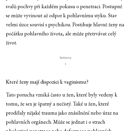
svalů pochvy při každém pokusu o penetraci. Postupně
se může vyvinout až odpor k pohlavnímu styku. Stav
velmi úzce souvisí s psychikou. Postihuje hlavně ženy na
počátku pohlavního života, ale může přetrvávat celý
život.
Reklama
'
Které ženy mají dispozici k vaginismu?
Tato porucha vzniká často u žen, které byly vedeny k
tomu, že sex je špatný a nečistý. Také u žen, které
prodělaly nějaké trauma jako znásilnění nebo úraz na
pohlavních orgánech. Může se jednat i o strach
z bolestivé penetrace nebo deformace pohlavních