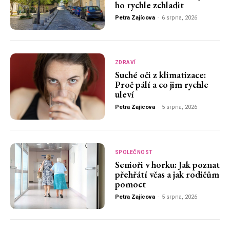
ho rychle zchladit
Petra Zajícova
-
6 srpna, 2026
ZDRAVÍ
Suché oči z klimatizace:
Proč pálí a co jim rychle
uleví
Petra Zajícova
-
5 srpna, 2026
SPOLEČNOST
Senioři v horku: Jak poznat
přehřátí včas a jak rodičům
pomoct
Petra Zajícova
-
5 srpna, 2026