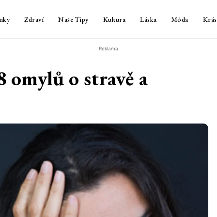
nky
Zdraví
Naše Tipy
Kultura
Láska
Móda
Krás
Reklama
 omylů o stravě a