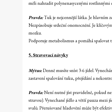
měli nahradit polynenasycenými rostlinnými o
Pravda:
Tuk je nejcennější látka. Je hlavním z
Nezpůsobuje srdeční onemocnění. Je klíčovým z
mozku.
Podporuje metabolismus a pomáhá spalovat t
5. Stravovací návyky
Mýtus:
Denně musíte sníst 3-6 jídel. Vynechá
zastavení spalování tuku, přejídání a nekontro
Pravda:
Není nutné jíst pravidelně, pokud 
stravou). Vynechané jídlo a větší pauza mezi j
svalů. Přerušované hladovění může být efekti