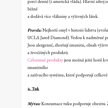
porcí denně (i americká vláda). Hlavní zdroj e
běžné
a dodává více vlákniny a výživných látek.
Pravda:
Nejhorší omyl v historii lidstva (evol
UCLA Jared Diamond). Vedou k nadměrné pro
Jsou alergenní, zhoršují imunitu, obsah výživný
a živočišných produktů.
Celozrnné produkty
jsou možná ještě horší k
imunitního
a zažívacího systému, které podporují celkové
4. Tuk
Mýtus:
Konzumace tuku podporuje obezitu. Zp