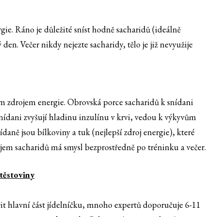
ie. Ráno je důležité sníst hodně sacharidů (ideálně
 den. Večer nikdy nejezte sacharidy, tělo je již nevyužije
ím zdrojem energie. Obrovská porce sacharidů k snídani
snídani zvyšují hladinu inzulínu v krvi, vedou k výkyvům
ídaně jsou bílkoviny a tuk (nejlepší zdroj energie), které
říjem sacharidů má smysl bezprostředně po tréninku a večer.
 těstoviny
it hlavní část jídelníčku, mnoho expertů doporučuje 6-11