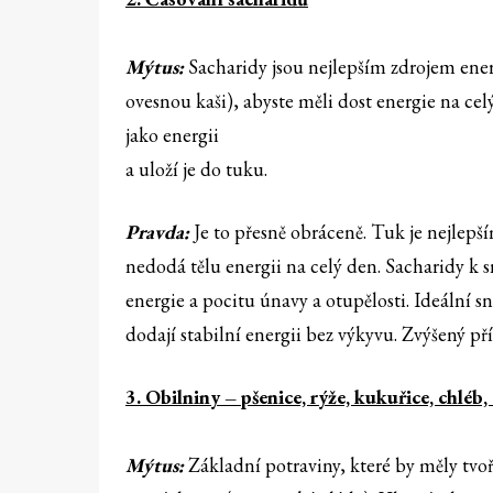
Mýtus:
Sacharidy jsou nejlepším zdrojem energ
ovesnou kaši), abyste měli dost energie na celý
jako energii
a uloží je do tuku.
Pravda:
Je to přesně obráceně. Tuk je nejlepš
nedodá tělu energii na celý den. Sacharidy k 
energie a pocitu únavy a otupělosti. Ideální sn
dodají stabilní energii bez výkyvu. Zvýšený p
3. Obilniny – pšenice, rýže, kukuřice, chléb,
Mýtus:
Základní potraviny, které by měly tvoř