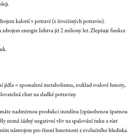
leji.
drojem kalorií v potravě (z živočišných potravin).
drojem energie lidstva již 2 miliony let. Zlepšuje funkce
uk.
ní jídla = zpomalení metabolismu, rozklad svalové hmoty,
lovatelná chuť na sladké potraviny.
nemáte nadměrnou produkci inzulínu (způsobenou špatnou
ídly nemá žádný negativní vliv na spalování tuku a růst
vním nástrojem pro řízení hmotnosti z evolučního hlediska.