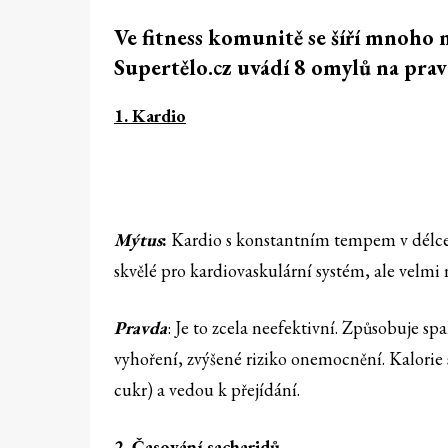
Ve fitness komunitě se šíří mnoho 
Supertělo.cz uvádí 8 omylů na pra
1. Kardio
Mýtus
:
Kardio s konstantním tempem v délce 
skvělé pro kardiovaskulární systém, ale velmi 
Pravda
: Je to zcela neefektivní. Způsobuje 
vyhoření, zvýšené riziko onemocnění. Kalorie 
cukr) a vedou k přejídání.
2. Časování sacharidů