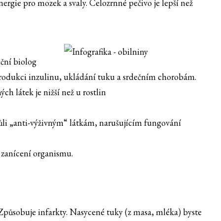
nergie pro mozek a svaly. Celozrnné pečivo je lepší než
uční biolog
dukci inzulinu, ukládání tuku a srdečním chorobám.
ch látek je nižší než u rostlin
vůli „anti-výživným“ látkám, narušujícím fungování
 zanícení organismu.
ůsobuje infarkty. Nasycené tuky (z masa, mléka) byste