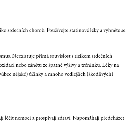
iko srdečních chorob. Používejte statinové léky a vyhněte se
mus. Neexistuje přímá souvislost s rizikem srdečních
xidaci nebo zánětu ze špatné výživy a tréninku. Léky na
 vůbec nějaké) účinky a mnoho vedlejších (škodlivých)
jí léčit nemoci a prospívají zdraví. Napomáhají předcházet