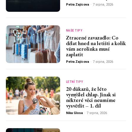
Petra Zajícova
-
7 srpna, 2026
NAŠE TIPY
Ztracené zavazadlo: Co
dělat hned na letišti a kolik
vám aerolinka musí
zaplatit
Petra Zajícova
-
7 srpna, 2026
LETNÍ TIPY
20 důkazů, že léto
vymýšlel chlap. Jinak si
některé věci neumíme
vysvětlit – 1. díl
Nika Glosa
-
7 srpna, 2026