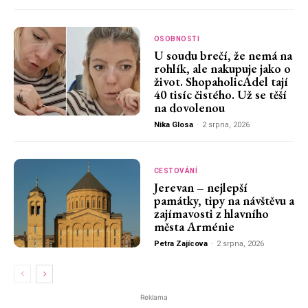
OSOBNOSTI
U soudu brečí, že nemá na
rohlík, ale nakupuje jako o
život. ShopaholicAdel tají
40 tisíc čistého. Už se těší
na dovolenou
Nika Glosa
-
2 srpna, 2026
CESTOVÁNÍ
Jerevan – nejlepší
památky, tipy na návštěvu a
zajímavosti z hlavního
města Arménie
Petra Zajícova
-
2 srpna, 2026
Reklama