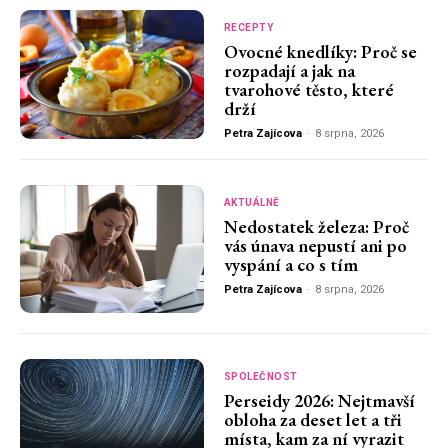
RECEPTY
Ovocné knedlíky: Proč se
rozpadají a jak na
tvarohové těsto, které
drží
Petra Zajícova
-
8 srpna, 2026
AKTUÁLNĚ
Nedostatek železa: Proč
vás únava nepustí ani po
vyspání a co s tím
Petra Zajícova
-
8 srpna, 2026
SPOLEČNOST
Perseidy 2026: Nejtmavší
obloha za deset let a tři
místa, kam za ní vyrazit