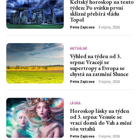
Keltský horoskop na tento
týden: Po svátku první
sklizně přebírá vládu
Topol
Petra Zajícova
-
4 srpna, 2026
AKTUÁLNĚ
Výhled na týden od 3.
srpna: Vracejí se
supertropy a Evropa se
chystá na zatmění Slunce
Petra Zajícova
-
3 srpna, 2026
LÁSKA
Horoskop lásky na týden
od 3. srpna: Venuše se
vrací domů do Vah a mění
tón vztahů
Petra Zajícova
-
3 srpna, 2026