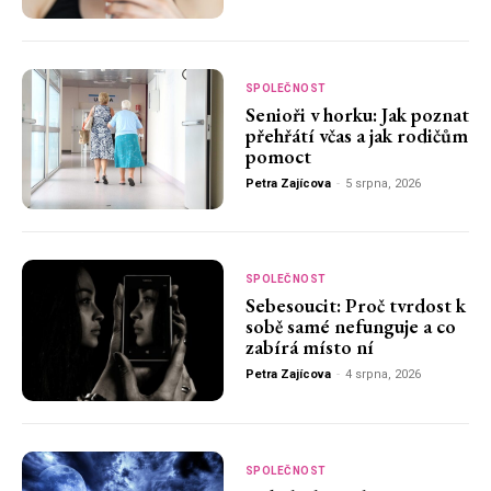
SPOLEČNOST
Senioři v horku: Jak poznat
přehřátí včas a jak rodičům
pomoct
Petra Zajícova
-
5 srpna, 2026
SPOLEČNOST
Sebesoucit: Proč tvrdost k
sobě samé nefunguje a co
zabírá místo ní
Petra Zajícova
-
4 srpna, 2026
SPOLEČNOST