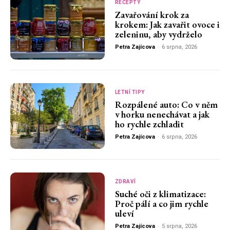
RECEPTY
Zavařování krok za
krokem: Jak zavařit ovoce i
zeleninu, aby vydrželo
Petra Zajícova
-
6 srpna, 2026
LETNÍ TIPY
Rozpálené auto: Co v něm
v horku nenechávat a jak
ho rychle zchladit
Petra Zajícova
-
6 srpna, 2026
ZDRAVÍ
Suché oči z klimatizace:
Proč pálí a co jim rychle
uleví
Petra Zajícova
-
5 srpna, 2026