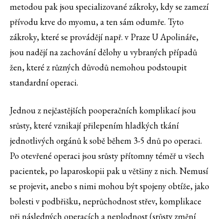
metodou pak jsou specializované zákroky, kdy se zamezí
přívodu krve do myomu, a ten sám odumře. Tyto
zákroky, které se provádějí např. v Praze U Apolináře,
jsou nadějí na zachování dělohy u vybraných případů
žen, které z různých důvodů nemohou podstoupit
standardní operaci.
Jednou z nejčastějších pooperačních komplikací jsou
srůsty, které vznikají přilepením hladkých tkání
jednotlivých orgánů k sobě během 3-5 dnů po operaci.
Po otevřené operaci jsou srůsty přítomny téměř u všech
pacientek, po laparoskopii pak u většiny z nich. Nemusí
se projevit, anebo s nimi mohou být spojeny obtíže, jako
bolesti v podbřišku, neprůchodnost střev, komplikace
při následných operacích a neplodnost (srůsty změní