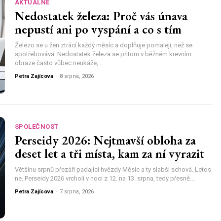
AKTUÁLNĚ
Nedostatek železa: Proč vás únava
nepustí ani po vyspání a co s tím
Železo se u žen ztrácí každý měsíc a doplňuje pomaleji, než se
spotřebovává. Nedostatek železa se přitom v běžném krevním
obraze často vůbec neukáže,...
Petra Zajícova
-
8 srpna, 2026
SPOLEČNOST
Perseidy 2026: Nejtmavší obloha za
deset let a tři místa, kam za ní vyrazit
Většinu srpnů přezáří padající hvězdy Měsíc a ty slabší schová. Letos
ne. Perseidy 2026 vrcholí v noci z 12. na 13. srpna, tedy přesně...
Petra Zajícova
-
7 srpna, 2026