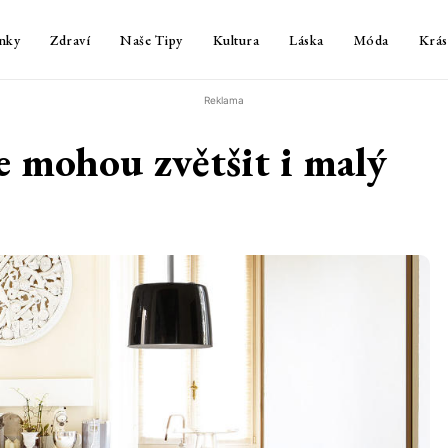
nky
Zdraví
Naše Tipy
Kultura
Láska
Móda
Krás
Reklama
e mohou zvětšit i malý