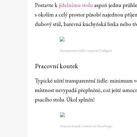
Postavte k
jídelnímu stolu
aspoň jednu průhle
s okolím a celý prostor působí najednou příj
dubový stůl, barevná kuchyňská linka nebo tř
Transparentní židle v inspiraci Calligaris
Pracovní koutek
Typické užití transparentní židle: minimum v
místnost nevypadá přeplněně, což ještě umoc
psacího stolu. Úkol splněn!
Pracovní koutek v ložnici od DomDesign