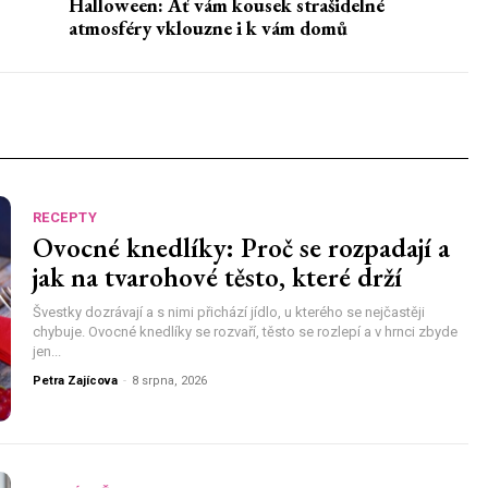
Halloween: Ať vám kousek strašidelné
atmosféry vklouzne i k vám domů
RECEPTY
Ovocné knedlíky: Proč se rozpadají a
jak na tvarohové těsto, které drží
Švestky dozrávají a s nimi přichází jídlo, u kterého se nejčastěji
chybuje. Ovocné knedlíky se rozvaří, těsto se rozlepí a v hrnci zbyde
jen...
Petra Zajícova
-
8 srpna, 2026