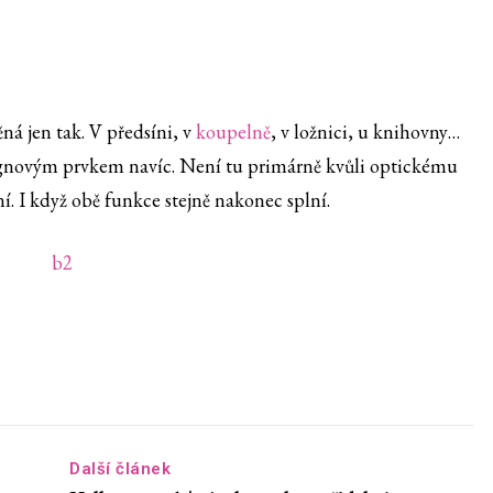
ná jen tak. V předsíni, v
koupelně
, v ložnici, u knihovny…
ignovým prvkem navíc. Není tu primárně kvůli optickému
ení. I když obě funkce stejně nakonec splní.
Další článek