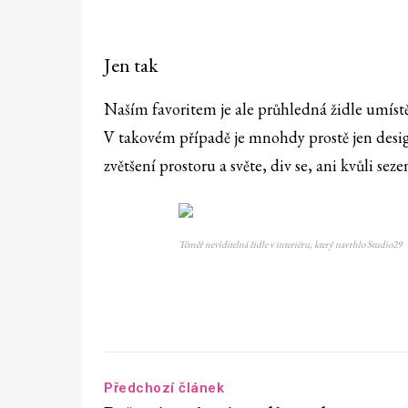
Jen tak
Naším favoritem je ale průhledná židle umístě
V takovém případě je mnohdy prostě jen des
zvětšení prostoru a světe, div se, ani kvůli sez
Téměř neviditelná židle v interiéru, který navrhlo Studio29
Předchozí článek