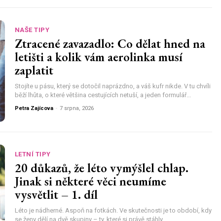
NAŠE TIPY
Ztracené zavazadlo: Co dělat hned na
letišti a kolik vám aerolinka musí
zaplatit
Stojíte u pásu, který se dotočil naprázdno, a váš kufr nikde. V tu chvíli
běží lhůta, o které většina cestujících netuší, a jeden formulář...
Petra Zajícova
-
7 srpna, 2026
LETNÍ TIPY
20 důkazů, že léto vymýšlel chlap.
Jinak si některé věci neumíme
vysvětlit – 1. díl
Léto je nádherné. Aspoň na fotkách. Ve skutečnosti je to období, kdy
se ženy dělí na dvě skupiny – ty, které si právě stáhly...