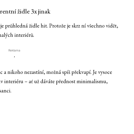
entní židle 3x jinak
je průhledná židle hit. Protože je skrz ní všechno vidět,
alých interiérů.
Reklama
'
ic a nikoho nezastíní, možná spíš překvapí. Je vysoce
iv interiéru – ať už dáváte přednost minimalismu,
sanci.