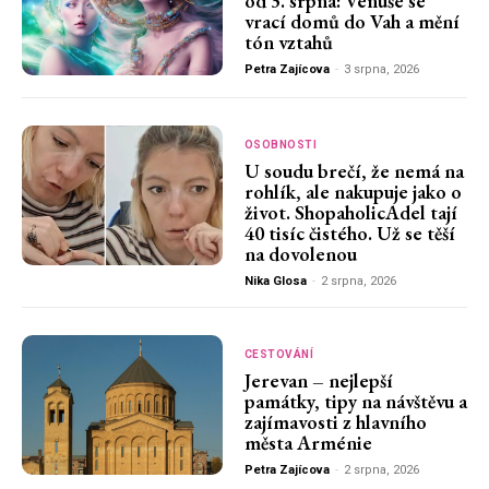
od 3. srpna: Venuše se
vrací domů do Vah a mění
tón vztahů
Petra Zajícova
-
3 srpna, 2026
OSOBNOSTI
U soudu brečí, že nemá na
rohlík, ale nakupuje jako o
život. ShopaholicAdel tají
40 tisíc čistého. Už se těší
na dovolenou
Nika Glosa
-
2 srpna, 2026
CESTOVÁNÍ
Jerevan – nejlepší
památky, tipy na návštěvu a
zajímavosti z hlavního
města Arménie
Petra Zajícova
-
2 srpna, 2026