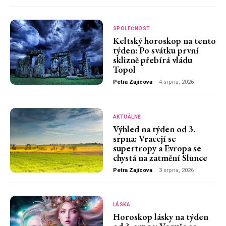
SPOLEČNOST
Keltský horoskop na tento
týden: Po svátku první
sklizně přebírá vládu
Topol
Petra Zajícova
-
4 srpna, 2026
AKTUÁLNĚ
Výhled na týden od 3.
srpna: Vracejí se
supertropy a Evropa se
chystá na zatmění Slunce
Petra Zajícova
-
3 srpna, 2026
LÁSKA
Horoskop lásky na týden