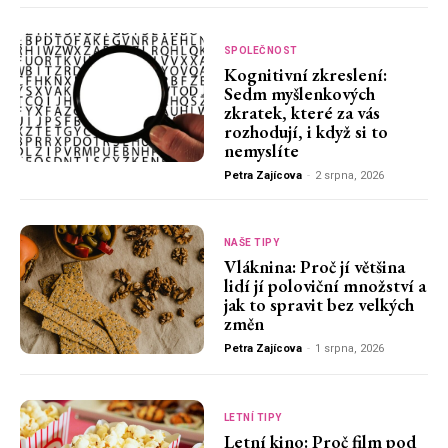
SPOLEČNOST
Kognitivní zkreslení:
Sedm myšlenkových
zkratek, které za vás
rozhodují, i když si to
nemyslíte
Petra Zajícova
-
2 srpna, 2026
NAŠE TIPY
Vláknina: Proč jí většina
lidí jí poloviční množství a
jak to spravit bez velkých
změn
Petra Zajícova
-
1 srpna, 2026
LETNÍ TIPY
Letní kino: Proč film pod