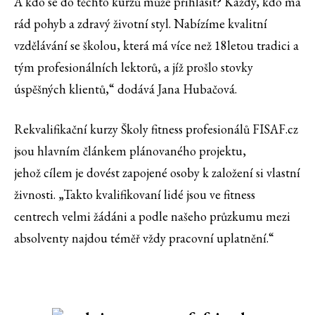
A kdo se do těchto kurzů může přihlásit? Každý, kdo má
rád pohyb a zdravý životní styl. Nabízíme kvalitní
vzdělávání se školou, která má více než 18letou tradici a
tým profesionálních lektorů, a jíž prošlo stovky
úspěšných klientů,“ dodává Jana Hubačová.
Rekvalifikační kurzy Školy fitness profesionálů FISAF.cz
jsou hlavním článkem plánovaného projektu,
jehož cílem je dovést zapojené osoby k založení si vlastní
živnosti. „Takto kvalifikovaní lidé jsou ve fitness
centrech velmi žádáni a podle našeho průzkumu mezi
absolventy najdou téměř vždy pracovní uplatnění.“