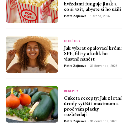
hvězdami funguje jinak a
co si vzít, abyste si ho užili
Petra Zajícova
-
1 srpna, 2026
LETNÍ TIPY
Jak vybrat opalovací krém:
SPF, filtry a kolik ho
vlastně nanést
Petra Zajícova
-
31 července, 2026
RECEPTY
Cuketa recepty: Jak z letní
úrody vytěžit maximum a
proč vám placky
rozbředají
Petra Zajícova
-
31 července, 2026