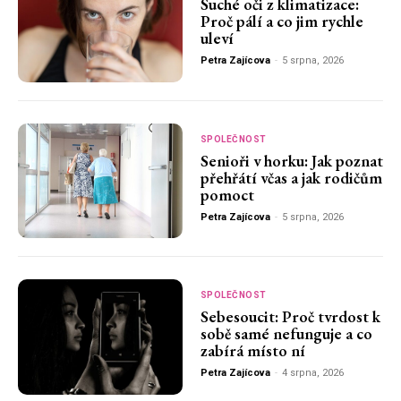
Suché oči z klimatizace:
Proč pálí a co jim rychle
uleví
Petra Zajícova
-
5 srpna, 2026
SPOLEČNOST
Senioři v horku: Jak poznat
přehřátí včas a jak rodičům
pomoct
Petra Zajícova
-
5 srpna, 2026
SPOLEČNOST
Sebesoucit: Proč tvrdost k
sobě samé nefunguje a co
zabírá místo ní
Petra Zajícova
-
4 srpna, 2026