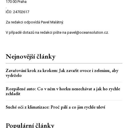
170 00 Praha
.
IČO: 24702617
Za redakci odpovídá Pavel Malátný.
V případě dotazů na redakci pište na pavel@oceansolution.cz.
Nejnovější články
Zavařování krok za krokem: Jak zavařit ovoce i zeleninu, aby
vydrželo
Rozpálené auto: Co v něm v horku nenechávat a jak ho rychle
zchladit
Suché oči z klimatizace: Proč pálí a co jim rychle uleví
Populární články