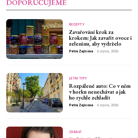
DOPORUČUJEME
RECEPTY
Zavařování krok za
krokem: Jak zavařit ovoce i
zeleninu, aby vydrželo
Petra Zajícova
-
6 srpna, 2026
LETNÍ TIPY
Rozpálené auto: Co v něm
v horku nenechávat a jak
ho rychle zchladit
Petra Zajícova
-
6 srpna, 2026
ZDRAVÍ