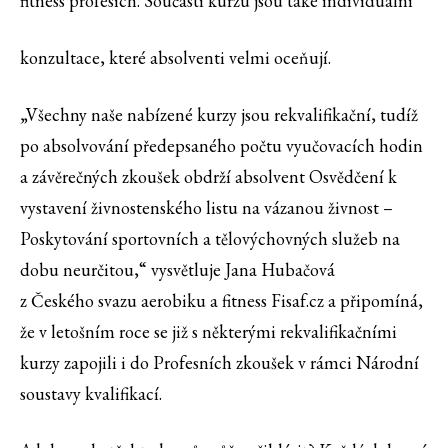
fitness profesích. Součástí kurzu jsou také individuální
konzultace, které absolventi velmi oceňují.
„Všechny naše nabízené kurzy jsou rekvalifikační, tudíž
po absolvování předepsaného počtu vyučovacích hodin
a závěrečných zkoušek obdrží absolvent Osvědčení k
vystavení živnostenského listu na vázanou živnost –
Poskytování sportovních a tělovýchovných služeb na
dobu neurčitou,“ vysvětluje Jana Hubačová
z Českého svazu aerobiku a fitness Fisaf.cz a připomíná,
že v letošním roce se již s některými rekvalifikačními
kurzy zapojili i do Profesních zkoušek v rámci Národní
soustavy kvalifikací.