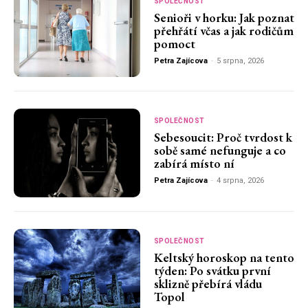
SPOLEČNOST
Senioři v horku: Jak poznat
přehřátí včas a jak rodičům
pomoct
Petra Zajícova
-
5 srpna, 2026
SPOLEČNOST
Sebesoucit: Proč tvrdost k
sobě samé nefunguje a co
zabírá místo ní
Petra Zajícova
-
4 srpna, 2026
SPOLEČNOST
Keltský horoskop na tento
týden: Po svátku první
sklizně přebírá vládu
Topol