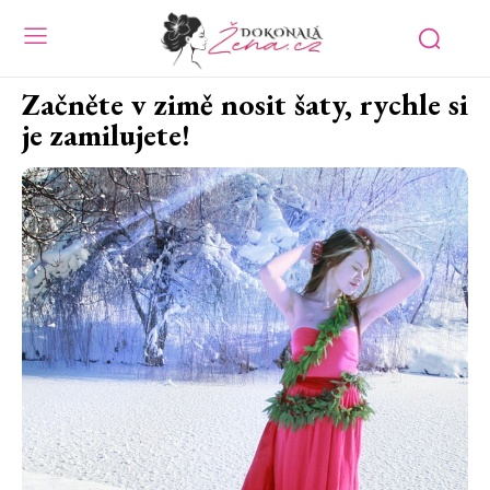
Začněte v zimě nosit šaty, rychle si
je zamilujete!