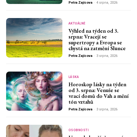
Petra Zajícova
-
4 srpna, 2026
AKTUÁLNĚ
Výhled na týden od 3.
srpna: Vracejí se
supertropy a Evropa se
chystá na zatmění Slunce
Petra Zajícova
-
3 srpna, 2026
LÁSKA
Horoskop lásky na týden
od 3. srpna: Venuše se
vrací domů do Vah a mění
tón vztahů
Petra Zajícova
-
3 srpna, 2026
OSOBNOSTI