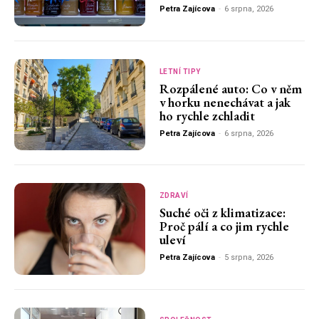
Petra Zajícova
-
6 srpna, 2026
LETNÍ TIPY
Rozpálené auto: Co v něm
v horku nenechávat a jak
ho rychle zchladit
Petra Zajícova
-
6 srpna, 2026
ZDRAVÍ
Suché oči z klimatizace:
Proč pálí a co jim rychle
uleví
Petra Zajícova
-
5 srpna, 2026