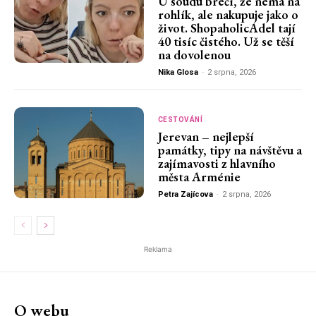
U soudu brečí, že nemá na
rohlík, ale nakupuje jako o
život. ShopaholicAdel tají
40 tisíc čistého. Už se těší
na dovolenou
Nika Glosa
-
2 srpna, 2026
CESTOVÁNÍ
Jerevan – nejlepší
památky, tipy na návštěvu a
zajímavosti z hlavního
města Arménie
Petra Zajícova
-
2 srpna, 2026
Reklama
O webu