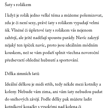
Šaty s rolákem
I když je rolák jedno velké téma a můžeme polemizovat,
zda je či není sexy, právě šaty s rolákem vypadají velmi
šik. Vlněné či úpletové šaty s rolákem vás nejenom
zahřejí, ale ještě nadělají spoustu parády. Navíc zakryjí
nějaký ten špíček navíc, proto jsou ideálním módním
kouskem, než se vám podaří splnit všechna novoroční
předsevzetí ohledně hubnutí a sportování.
Délka zimních šatů
Ideální délkou je midi střih, tedy někde mezi kotníky a
koleny. Nebude vám zima, ani vám šaty nebudou padat
do sněhových závějí. Podle délky pak můžete ladit
kotníkové kozačky s vysokými nad kolena či