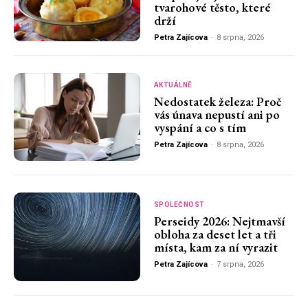
tvarohové těsto, které
drží
Petra Zajícova
-
8 srpna, 2026
AKTUÁLNĚ
Nedostatek železa: Proč
vás únava nepustí ani po
vyspání a co s tím
Petra Zajícova
-
8 srpna, 2026
SPOLEČNOST
Perseidy 2026: Nejtmavší
obloha za deset let a tři
místa, kam za ní vyrazit
Petra Zajícova
-
7 srpna, 2026