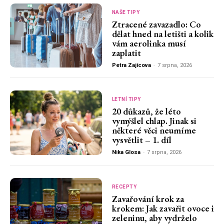
NAŠE TIPY
Ztracené zavazadlo: Co
dělat hned na letišti a kolik
vám aerolinka musí
zaplatit
Petra Zajícova
-
7 srpna, 2026
LETNÍ TIPY
20 důkazů, že léto
vymýšlel chlap. Jinak si
některé věci neumíme
vysvětlit – 1. díl
Nika Glosa
-
7 srpna, 2026
RECEPTY
Zavařování krok za
krokem: Jak zavařit ovoce i
zeleninu, aby vydrželo