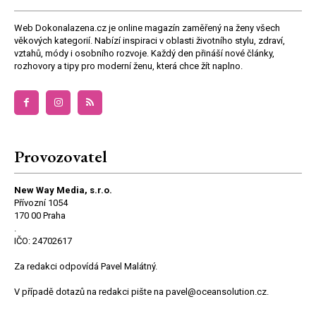
Web Dokonalazena.cz je online magazín zaměřený na ženy všech
věkových kategorií. Nabízí inspiraci v oblasti životního stylu, zdraví,
vztahů, módy i osobního rozvoje. Každý den přináší nové články,
rozhovory a tipy pro moderní ženu, která chce žít naplno.
Provozovatel
New Way Media, s.r.o.
Přívozní 1054
170 00 Praha
.
IČO: 24702617
Za redakci odpovídá Pavel Malátný.
V případě dotazů na redakci pište na pavel@oceansolution.cz.