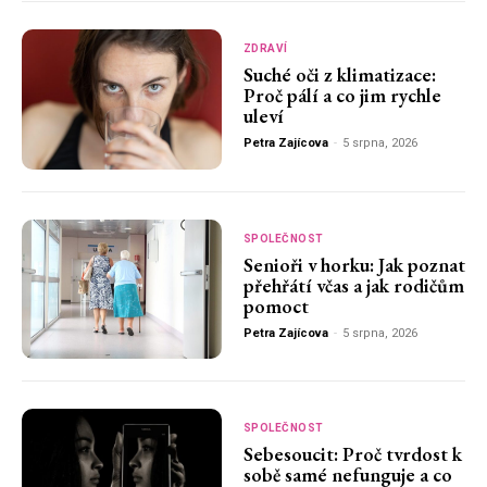
ZDRAVÍ
Suché oči z klimatizace:
Proč pálí a co jim rychle
uleví
Petra Zajícova
-
5 srpna, 2026
SPOLEČNOST
Senioři v horku: Jak poznat
přehřátí včas a jak rodičům
pomoct
Petra Zajícova
-
5 srpna, 2026
SPOLEČNOST
Sebesoucit: Proč tvrdost k
sobě samé nefunguje a co