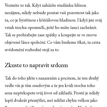
Vezměte to tak. Když zaházíte studánku hlínou
nezájmu, nikdy nebude poutat vaši pozornost tak jako
ta, co je bystřinou s křišťálovou hladinou. I když jste svůj
vztah trochu opomněli, ještě ho máte šanci zachránit.
Tak se prohrabejte zase zpátky a koupejte se ve znovu
objevené lásce společně. Co vám budeme říkat, ta cesta
uvědomění rozhodně stojí za to.
Zkuste to napravit srdcem
Tak do toho jděte s nasazením a pocitem, že ten druhý
vedle vás je tím osudovým a že jen kvůli trochu toho
sexu nepřekopete svůj život od základů. Prostě je někdy
lepší dvakrát přemýšlet, než udělat chybu velkou jako