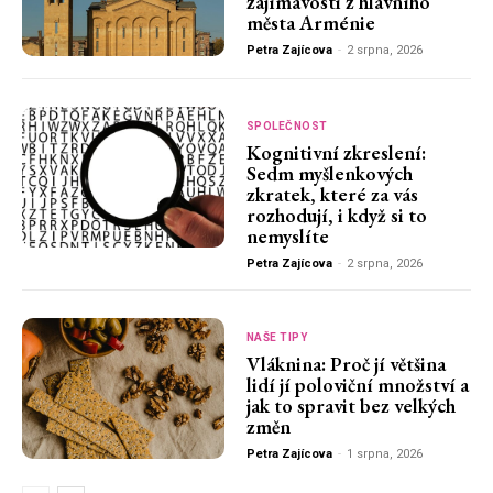
zajímavosti z hlavního
města Arménie
Petra Zajícova
-
2 srpna, 2026
SPOLEČNOST
Kognitivní zkreslení:
Sedm myšlenkových
zkratek, které za vás
rozhodují, i když si to
nemyslíte
Petra Zajícova
-
2 srpna, 2026
NAŠE TIPY
Vláknina: Proč jí většina
lidí jí poloviční množství a
jak to spravit bez velkých
změn
Petra Zajícova
-
1 srpna, 2026