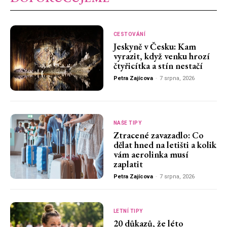
CESTOVÁNÍ
Jeskyně v Česku: Kam
vyrazit, když venku hrozí
čtyřicítka a stín nestačí
Petra Zajícova
-
7 srpna, 2026
NAŠE TIPY
Ztracené zavazadlo: Co
dělat hned na letišti a kolik
vám aerolinka musí
zaplatit
Petra Zajícova
-
7 srpna, 2026
LETNÍ TIPY
20 důkazů, že léto