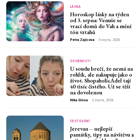
LÁSKA
Horoskop lásky na týden
od 3. srpna: Venuše se
vrací domů do Vah a mění
tón vztahů
Petra Zajícova
-
3 srpna, 2026
OSOBNOSTI
U soudu brečí, že nemá na
rohlík, ale nakupuje jako o
život. ShopaholicAdel tají
40 tisíc čistého. Už se těší
na dovolenou
Nika Glosa
-
2 srpna, 2026
CESTOVÁNÍ
Jerevan – nejlepší
památky, tipy na návštěvu a