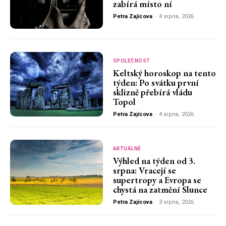
zabírá místo ní
Petra Zajícova
-
4 srpna, 2026
SPOLEČNOST
Keltský horoskop na tento
týden: Po svátku první
sklizně přebírá vládu
Topol
Petra Zajícova
-
4 srpna, 2026
AKTUÁLNĚ
Výhled na týden od 3.
srpna: Vracejí se
supertropy a Evropa se
chystá na zatmění Slunce
Petra Zajícova
-
3 srpna, 2026