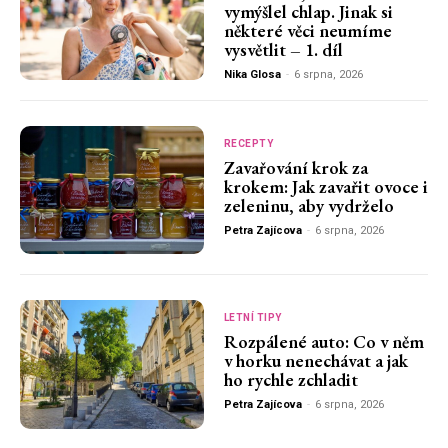
vymýšlel chlap. Jinak si
některé věci neumíme
vysvětlit – 1. díl
Nika Glosa
-
6 srpna, 2026
RECEPTY
Zavařování krok za
krokem: Jak zavařit ovoce i
zeleninu, aby vydrželo
Petra Zajícova
-
6 srpna, 2026
LETNÍ TIPY
Rozpálené auto: Co v něm
v horku nenechávat a jak
ho rychle zchladit
Petra Zajícova
-
6 srpna, 2026