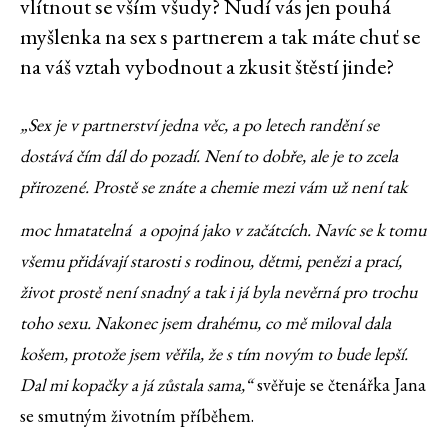
vlítnout se vším všudy? Nudí vás jen pouhá
myšlenka na sex s partnerem a tak máte chuť se
na váš vztah vybodnout a zkusit štěstí jinde?
„Sex je v partnerství jedna věc, a po letech randění se
dostává čím dál do pozadí. Není to dobře, ale je to zcela
přirozené. Prostě se znáte a chemie mezi vám už není tak
moc hmatatelná a opojná jako v začátcích. Navíc se k tomu
všemu přidávají starosti s rodinou, dětmi, penězi a prací,
život prostě není snadný a tak i já byla nevěrná pro trochu
toho sexu. Nakonec jsem drahému, co mě miloval dala
košem, protože jsem věřila, že s tím novým to bude lepší.
Dal mi kopačky a já zůstala sama,“
svěřuje se čtenářka Jana
se smutným životním příběhem.