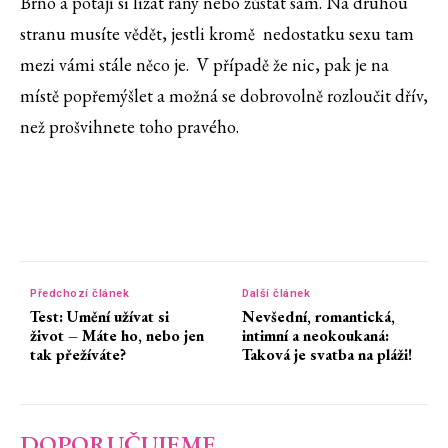
Brno a potají si lízat rány nebo zůstat sám. Na druhou
stranu musíte vědět, jestli kromě nedostatku sexu tam
mezi vámi stále něco je. V případě že nic, pak je na
místě popřemýšlet a možná se dobrovolně rozloučit dřív,
než prošvihnete toho pravého.
Předchozí článek
Další článek
Test: Umění užívat si
Nevšední, romantická,
život – Máte ho, nebo jen
intimní a neokoukaná:
tak přežíváte?
Taková je svatba na pláži!
DOPORUČUJEME