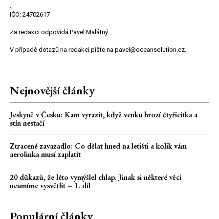
.
IČO: 24702617
Za redakci odpovídá Pavel Malátný.
V případě dotazů na redakci pište na pavel@oceansolution.cz.
Nejnovější články
Jeskyně v Česku: Kam vyrazit, když venku hrozí čtyřicítka a
stín nestačí
Ztracené zavazadlo: Co dělat hned na letišti a kolik vám
aerolinka musí zaplatit
20 důkazů, že léto vymýšlel chlap. Jinak si některé věci
neumíme vysvětlit – 1. díl
Populární články