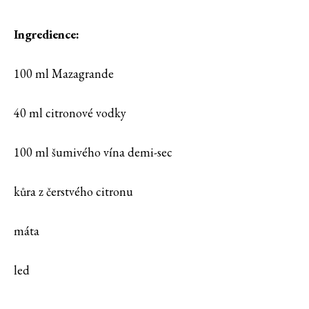
Ingredience:
100 ml Mazagrande
40 ml citronové vodky
100 ml šumivého vína demi-sec
kůra z čerstvého citronu
máta
led