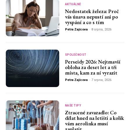
AKTUÁLNĚ
Nedostatek železa: Proč
vás únava nepustí ani po
vyspání a co s tím
Petra Zajícova
-
8 srpna, 2026
SPOLEČNOST
Perseidy 2026: Nejtmavší
obloha za deset let a tři
místa, kam za ní vyrazit
Petra Zajícova
-
7 srpna, 2026
NAŠE TIPY
Ztracené zavazadlo: Co
dělat hned na letišti a kolik
vám aerolinka musí
zaplatit