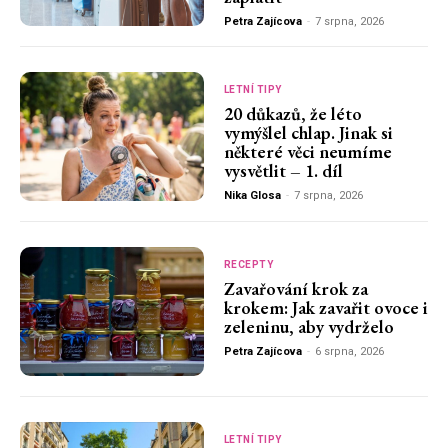
Petra Zajícova
-
7 srpna, 2026
LETNÍ TIPY
20 důkazů, že léto
vymýšlel chlap. Jinak si
některé věci neumíme
vysvětlit – 1. díl
Nika Glosa
-
7 srpna, 2026
RECEPTY
Zavařování krok za
krokem: Jak zavařit ovoce i
zeleninu, aby vydrželo
Petra Zajícova
-
6 srpna, 2026
LETNÍ TIPY