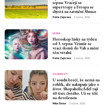
srpna: Vracejí se
supertropy a Evropa se
chystá na zatmění Slunce
Petra Zajícova
-
3 srpna, 2026
LÁSKA
Horoskop lásky na týden
od 3. srpna: Venuše se
vrací domů do Vah a mění
tón vztahů
Petra Zajícova
-
3 srpna, 2026
OSOBNOSTI
U soudu brečí, že nemá na
rohlík, ale nakupuje jako o
život. ShopaholicAdel tají
40 tisíc čistého. Už se těší
na dovolenou
Nika Glosa
-
2 srpna, 2026