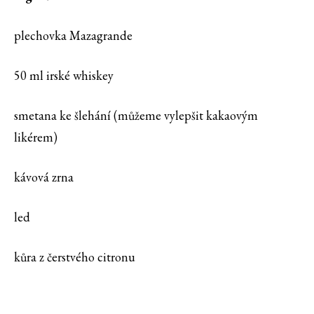
plechovka Mazagrande
50 ml irské whiskey
smetana ke šlehání (můžeme vylepšit kakaovým
likérem)
kávová zrna
led
kůra z čerstvého citronu