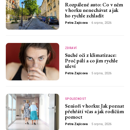
Rozpálené auto: Co v něm
v horku nenechávat a jak
ho rychle zchladit
Petra Zajícova
-
6 srpna, 2026
ZDRAVÍ
Suché oči z klimatizace:
Proč pálí a co jim rychle
uleví
Petra Zajícova
-
5 srpna, 2026
SPOLEČNOST
Senioři v horku: Jak poznat
přehřátí včas a jak rodičům
pomoct
Petra Zajícova
-
5 srpna, 2026