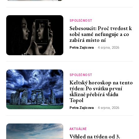
SPOLEČNOST
Sebesoucit: Proč tvrdost k
sobě samé nefunguje a co
zabírá místo ní
Petra Zajícova
-
4 srpna, 2026
SPOLEČNOST
Keltský horoskop na tento
týden: Po svátku první
sklizně přebírá vládu
Topol
Petra Zajícova
-
4 srpna, 2026
AKTUÁLNĚ
Výhled na týden od 3.