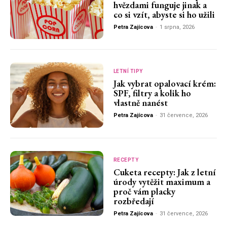
hvězdami funguje jinak a
co si vzít, abyste si ho užili
Petra Zajícova
-
1 srpna, 2026
LETNÍ TIPY
Jak vybrat opalovací krém:
SPF, filtry a kolik ho
vlastně nanést
Petra Zajícova
-
31 července, 2026
RECEPTY
Cuketa recepty: Jak z letní
úrody vytěžit maximum a
proč vám placky
rozbředají
Petra Zajícova
-
31 července, 2026