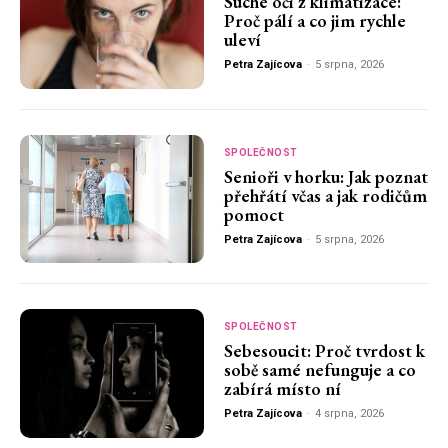
Suché oči z klimatizace:
Proč pálí a co jim rychle
uleví
Petra Zajícova
-
5 srpna, 2026
SPOLEČNOST
Senioři v horku: Jak poznat
přehřátí včas a jak rodičům
pomoct
Petra Zajícova
-
5 srpna, 2026
SPOLEČNOST
Sebesoucit: Proč tvrdost k
sobě samé nefunguje a co
zabírá místo ní
Petra Zajícova
-
4 srpna, 2026