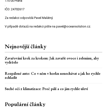
170 00 Praha
.
IČO: 24702617
Za redakci odpovídá Pavel Malátný.
V případě dotazů na redakci pište na pavel@oceansolution.cz.
Nejnovější články
Zavařování krok za krokem: Jak zavařit ovoce i zeleninu, aby
vydrželo
Rozpálené auto: Co v něm v horku nenechávat a jak ho rychle
zchladit
Suché oči z klimatizace: Proč pálí a co jim rychle uleví
Populární články