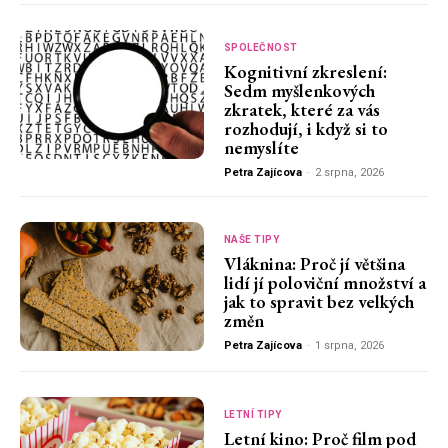
SPOLEČNOST
Kognitivní zkreslení:
Sedm myšlenkových
zkratek, které za vás
rozhodují, i když si to
nemyslíte
Petra Zajícova
-
2 srpna, 2026
NAŠE TIPY
Vláknina: Proč jí většina
lidí jí poloviční množství a
jak to spravit bez velkých
změn
Petra Zajícova
-
1 srpna, 2026
LETNÍ TIPY
Letní kino: Proč film pod