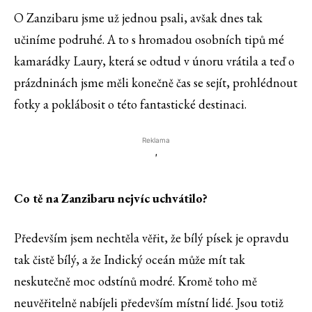
O Zanzibaru jsme už jednou psali, avšak dnes tak
učiníme podruhé. A to s hromadou osobních tipů mé
kamarádky Laury, která se odtud v únoru vrátila a teď o
prázdninách jsme měli konečně čas se sejít, prohlédnout
fotky a poklábosit o této fantastické destinaci.
Reklama
'
Co tě na Zanzibaru nejvíc uchvátilo?
Především jsem nechtěla věřit, že bílý písek je opravdu
tak čistě bílý, a že Indický oceán může mít tak
neskutečně moc odstínů modré. Kromě toho mě
neuvěřitelně nabíjeli především místní lidé. Jsou totiž