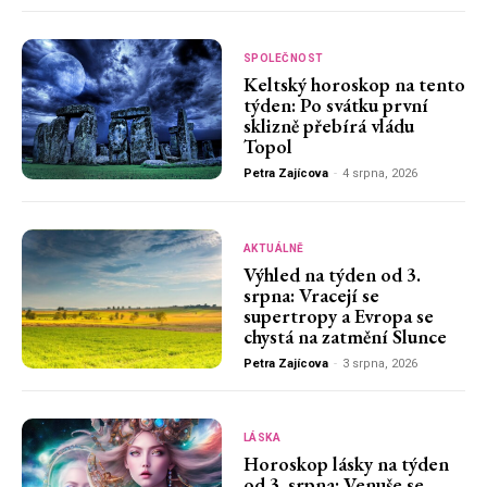
SPOLEČNOST
Keltský horoskop na tento
týden: Po svátku první
sklizně přebírá vládu
Topol
Petra Zajícova
-
4 srpna, 2026
AKTUÁLNĚ
Výhled na týden od 3.
srpna: Vracejí se
supertropy a Evropa se
chystá na zatmění Slunce
Petra Zajícova
-
3 srpna, 2026
LÁSKA
Horoskop lásky na týden
od 3. srpna: Venuše se