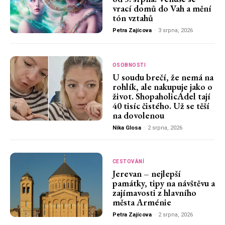
vrací domů do Vah a mění
tón vztahů
Petra Zajícova
-
3 srpna, 2026
OSOBNOSTI
U soudu brečí, že nemá na
rohlík, ale nakupuje jako o
život. ShopaholicAdel tají
40 tisíc čistého. Už se těší
na dovolenou
Nika Glosa
-
2 srpna, 2026
CESTOVÁNÍ
Jerevan – nejlepší
památky, tipy na návštěvu a
zajímavosti z hlavního
města Arménie
Petra Zajícova
-
2 srpna, 2026