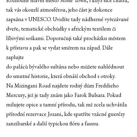
Rozhodně hlavní město Stone Town, i když sice chátrá,
tak vás okouzlí atmosférou, jeho část je dokonce
zapsána v UNESCO. Uvidíte tady nádherné vyřezávané
dveře, tematické obchůdky s africkým textilem či
líbivými soškami. Doporučuji také procházku městem
k přístavu a pak se vydat směrem na západ. Dále
zaplujte
do paláců bývalého sultána nebo můžete nahlédnout
do smutné historie, která obnáší obchod s otroky.
Na Mizingani Road najdete rodný dům Freddieho
Mercury, jež je tady znám jako Farok Bulsara. Pokud
milujete opice a tamní přírodu, tak mě zcela uchvátila
přírodní rezervace Jozani, kde spatříte vzácné guerézy
zanzibarské a další typickou flóru a faunu.