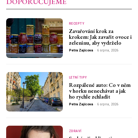
DOPORUČUJEME
RECEPTY
Zavařování krok za
krokem: Jak zavařit ovoce i
zeleninu, aby vydrželo
Petra Zajícova
-
6 srpna, 2026
LETNÍ TIPY
Rozpálené auto: Co v něm
v horku nenechávat a jak
ho rychle zchladit
Petra Zajícova
-
6 srpna, 2026
ZDRAVÍ