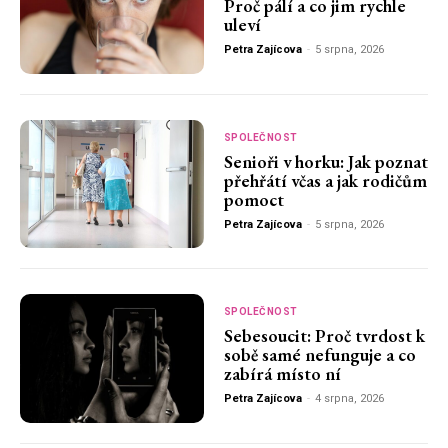
Proč pálí a co jim rychle
uleví
Petra Zajícova
-
5 srpna, 2026
SPOLEČNOST
Senioři v horku: Jak poznat
přehřátí včas a jak rodičům
pomoct
Petra Zajícova
-
5 srpna, 2026
SPOLEČNOST
Sebesoucit: Proč tvrdost k
sobě samé nefunguje a co
zabírá místo ní
Petra Zajícova
-
4 srpna, 2026