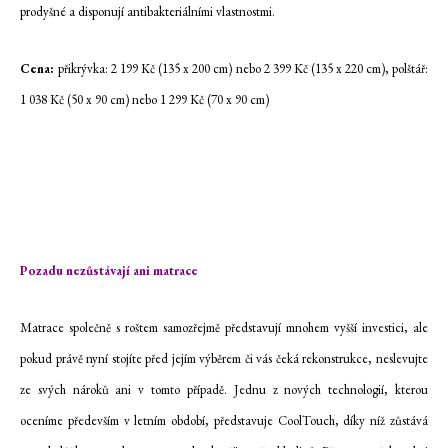
prodyšné a disponují antibakteriálními vlastnostmi.
Cena:
přikrývka: 2 199 Kč (135 x 200 cm) nebo 2 399 Kč (135 x 220 cm), polštář:
1 038 Kč (50 x 90 cm) nebo 1 299 Kč (70 x 90 cm)
Pozadu nezůstávají ani matrace
Matrace společně s roštem samozřejmě představují mnohem vyšší investici, ale
pokud právě nyní stojíte před jejím výběrem či vás čeká rekonstrukce, neslevujte
ze svých nároků ani v tomto případě. Jednu z nových technologií, kterou
oceníme především v letním období, představuje CoolTouch, díky níž zůstává