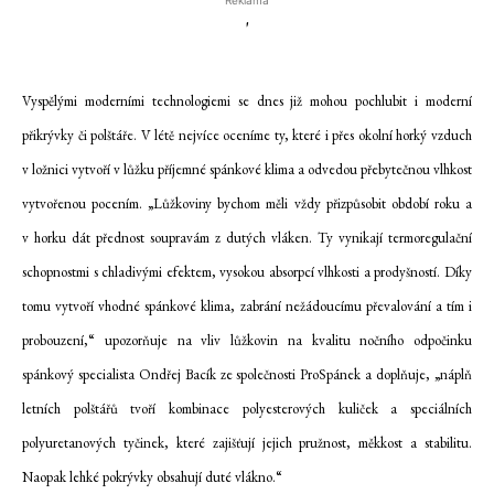
Reklama
'
Vyspělými moderními technologiemi se dnes již mohou pochlubit i moderní
přikrývky či polštáře. V létě nejvíce oceníme ty, které i přes okolní horký vzduch
v ložnici vytvoří v lůžku příjemné spánkové klima a odvedou přebytečnou vlhkost
vytvořenou pocením. „Lůžkoviny bychom měli vždy přizpůsobit období roku a
v horku dát přednost soupravám z dutých vláken. Ty vynikají termoregulační
schopnostmi s chladivými efektem, vysokou absorpcí vlhkosti a prodyšností. Díky
tomu vytvoří vhodné spánkové klima, zabrání nežádoucímu převalování a tím i
probouzení,“ upozorňuje na vliv lůžkovin na kvalitu nočního odpočinku
spánkový specialista Ondřej Bacík ze společnosti ProSpánek a doplňuje, „náplň
letních polštářů tvoří kombinace polyesterových kuliček a speciálních
polyuretanových tyčinek, které zajišťují jejich pružnost, měkkost a stabilitu.
Naopak lehké pokrývky obsahují duté vlákno.“