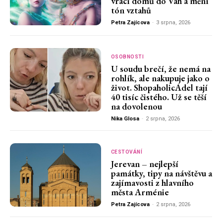
vrací domů do Vah a mění
tón vztahů
Petra Zajícova
-
3 srpna, 2026
OSOBNOSTI
U soudu brečí, že nemá na
rohlík, ale nakupuje jako o
život. ShopaholicAdel tají
40 tisíc čistého. Už se těší
na dovolenou
Nika Glosa
-
2 srpna, 2026
CESTOVÁNÍ
Jerevan – nejlepší
památky, tipy na návštěvu a
zajímavosti z hlavního
města Arménie
Petra Zajícova
-
2 srpna, 2026