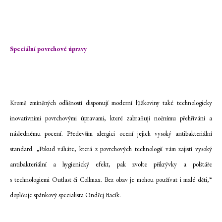
Speciální povrchové úpravy
Kromě zmíněných odlišností disponují moderní lůžkoviny také technologicky
inovativními povrchovými úpravami, které zabraňují nočnímu přehřívání a
následnému pocení. Především alergici ocení jejich vysoký antibakteriální
standard. „Pokud váháte, která z povrchových technologií vám zajistí vysoký
antibakteriální a hygienický efekt, pak zvolte přikrývky a polštáře
s technologiemi Outlast či Collmax. Bez obav je mohou používat i malé děti,“
doplňuje spánkový specialista Ondřej Bacík.