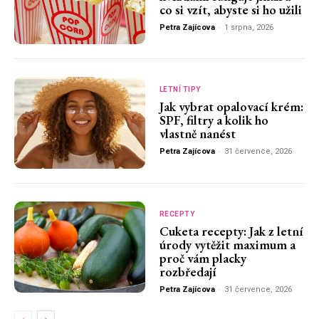
co si vzít, abyste si ho užili
Petra Zajícova
-
1 srpna, 2026
LETNÍ TIPY
Jak vybrat opalovací krém:
SPF, filtry a kolik ho
vlastně nanést
Petra Zajícova
-
31 července, 2026
RECEPTY
Cuketa recepty: Jak z letní
úrody vytěžit maximum a
proč vám placky
rozbředají
Petra Zajícova
-
31 července, 2026