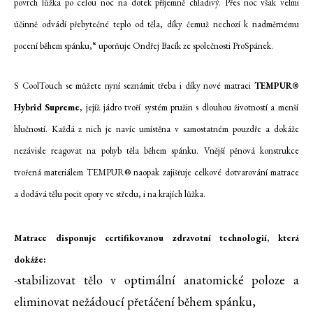
povrch lůžka po celou noc na dotek příjemně chladivý. Přes noc však
velmi
účinně odvádí přebytečné teplo od těla, díky čemuž nechozí k nadměrnému
pocení během spánku,“ uporňuje Ondřej Bacík ze společnosti ProSpánek.
S CoolTouch se můžete nyní seznámit třeba i díky nové matraci
TEMPUR
®
Hybrid Supreme
, jejíž
jádro tvoří
systém pružin s dlouhou životností a menší
hlučností. Každá z nich je navíc umístěna v samostatném pouzdře
a dokáže
nezávisle reagovat na pohyb těla během spánku. Vnější pěnová konstrukce
tvořená materiálem TEMPUR
®
naopak zajišťuje celkové dotvarování matrace
a dodává tělu pocit opory ve středu, i na krajích lůžka.
Matrace disponuje certifikovanou zdravotní technologií, která
dokáže:
-stabilizovat tělo v optimální anatomické poloze a
eliminovat nežádoucí přetáčení během spánku,