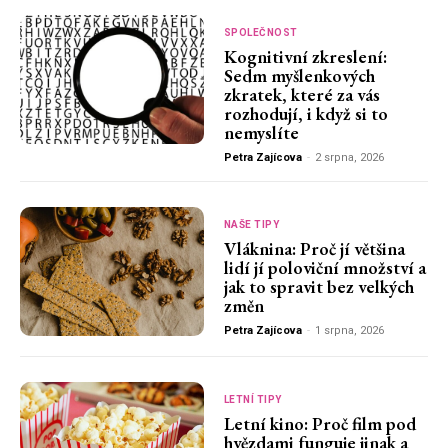
SPOLEČNOST
Kognitivní zkreslení:
Sedm myšlenkových
zkratek, které za vás
rozhodují, i když si to
nemyslíte
Petra Zajícova
-
2 srpna, 2026
NAŠE TIPY
Vláknina: Proč jí většina
lidí jí poloviční množství a
jak to spravit bez velkých
změn
Petra Zajícova
-
1 srpna, 2026
LETNÍ TIPY
Letní kino: Proč film pod
hvězdami funguje jinak a