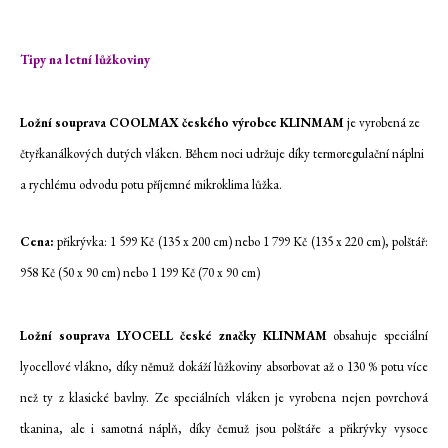
Tipy na letní lůžkoviny
Ložní souprava COOLMAX českého výrobce KLINMAM
je vyrobená ze
čtyřkanálkových dutých vláken. Během noci udržuje díky termoregulační náplni
a rychlému odvodu potu příjemné mikroklima lůžka.
Cena
:
přikrývka: 1 599 Kč (135 x 200 cm) nebo 1 799 Kč (135 x 220 cm), polštář:
958 Kč (50 x 90 cm) nebo 1 199 Kč (70 x 90 cm)
Ložní souprava
LYOCELL české značky KLINMAM
obsahuje speciální
lyocellové vlákno, díky němuž dokáží lůžkoviny absorbovat až o 130 % potu více
než ty z klasické bavlny. Ze speciálních vláken je vyrobena nejen povrchová
tkanina, ale i samotná náplň, díky čemuž jsou polštáře a přikrývky vysoce