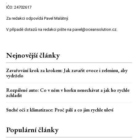
.
IČO: 24702617
Za redakci odpovídá Pavel Malátný.
V případě dotazů na redakci pište na pavel@oceansolution.cz.
Nejnovější články
Zavařování krok za krokem: Jak zavařit ovoce i zeleninu, aby
vydrželo
Rozpálené auto: Co v něm v horku nenechávat a jak ho rychle
zchladit
Suché oči z klimatizace: Proč pálí a co jim rychle uleví
Populární články