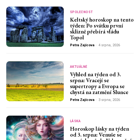
SPOLEČNOST
Keltský horoskop na tento
týden: Po svátku první
sklizně přebírá vládu
Topol
Petra Zajícova
-
4 srpna, 2026
AKTUÁLNĚ
Výhled na týden od 3.
srpna: Vracejí se
supertropy a Evropa se
chystá na zatmění Slunce
Petra Zajícova
-
3 srpna, 2026
LÁSKA
Horoskop lásky na týden
od 3. srpna: Venuše se