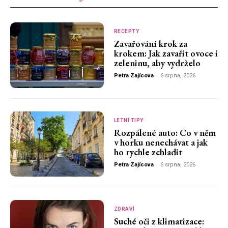
RECEPTY
Zavařování krok za
krokem: Jak zavařit ovoce i
zeleninu, aby vydrželo
Petra Zajícova
-
6 srpna, 2026
LETNÍ TIPY
Rozpálené auto: Co v něm
v horku nenechávat a jak
ho rychle zchladit
Petra Zajícova
-
6 srpna, 2026
ZDRAVÍ
Suché oči z klimatizace: