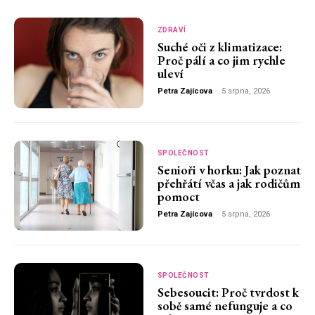
ZDRAVÍ
Suché oči z klimatizace:
Proč pálí a co jim rychle
uleví
Petra Zajícova
-
5 srpna, 2026
SPOLEČNOST
Senioři v horku: Jak poznat
přehřátí včas a jak rodičům
pomoct
Petra Zajícova
-
5 srpna, 2026
SPOLEČNOST
Sebesoucit: Proč tvrdost k
sobě samé nefunguje a co