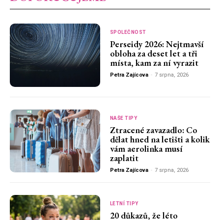
SPOLEČNOST
Perseidy 2026: Nejtmavší
obloha za deset let a tři
místa, kam za ní vyrazit
Petra Zajícova
-
7 srpna, 2026
NAŠE TIPY
Ztracené zavazadlo: Co
dělat hned na letišti a kolik
vám aerolinka musí
zaplatit
Petra Zajícova
-
7 srpna, 2026
LETNÍ TIPY
20 důkazů, že léto