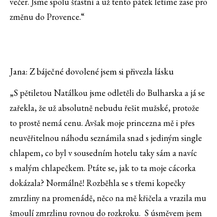
večer. Jsme spolu šťastní a už tento pátek letíme zase pro
změnu do Provence.“
Jana: Z báječné dovolené jsem si přivezla lásku
„S pětiletou Natálkou jsme odletěli do Bulharska a já se
zařekla, že už absolutně nebudu řešit mužské, protože
to prostě nemá cenu. Avšak moje princezna mě i přes
neuvěřitelnou náhodu seznámila snad s jediným single
chlapem, co byl v sousedním hotelu taky sám a navíc
s malým chlapečkem. Ptáte se, jak to ta moje cácorka
dokázala? Normálně! Rozběhla se s třemi kopečky
zmrzliny na promenádě, něco na mě křičela a vrazila mu
šmoulí zmrzlinu rovnou do rozkroku. S úsměvem jsem