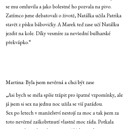
se mu omluvila a jako bolestné ho pozvala na pivo.
Zatímco jsme debatovali o životě, Natálka učila Patrika
stavět z písku bábovičky. A Marek teď zase učí Natálku
jezdit na kole. Díky vesmíre za nevšední bulharské
překvápko.“
Martina: Byla jsem nevěrná a chci být zase
„Asi bych se měla spíše trápit pro špatné vzpomínky, ale
já jsem si sex na jednu noc užila se vší parádou.
Sex po letech v manželství nestojí za moc a tak jsem za
toto nevěrné zaškobrtnutí vlastně moc ráda. Potkala