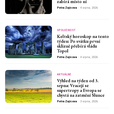
zabírá místo ní
Petra Zajícova
-
4 srpna, 2026
SPOLEČNOST
Keltský horoskop na tento
týden: Po svátku první
sklizně přebírá vládu
Topol
Petra Zajícova
-
4 srpna, 2026
AKTUÁLNĚ
Výhled na týden od 3.
srpna: Vracejí se
supertropy a Evropa se
chystá na zatmění Slunce
Petra Zajícova
-
3 srpna, 2026