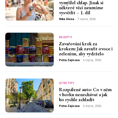
vymýšlel chlap. Jinak si
některé věci neumíme
vysvětlit – 1. díl
Nika Glosa
-
7 srpna, 2026
RECEPTY
Zavařování krok za
krokem: Jak zavařit ovoce i
zeleninu, aby vydrželo
Petra Zajícova
-
6 srpna, 2026
LETNÍ TIPY
Rozpálené auto: Co v něm
v horku nenechávat a jak
ho rychle zchladit
Petra Zajícova
-
6 srpna, 2026