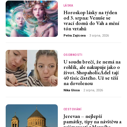
LÁSKA
Horoskop lásky na týden
od 3. srpna: Venuše se
vrací domů do Vah a mění
tón vztahů
Petra Zajícova
-
3 srpna, 2026
OSOBNOSTI
U soudu brečí, že nemá na
rohlík, ale nakupuje jako o
život. ShopaholicAdel tají
40 tisíc čistého. Už se těší
na dovolenou
Nika Glosa
-
2 srpna, 2026
CESTOVÁNÍ
Jerevan – nejlepší
památky, tipy na návštěvu a
zajímavosti z hlavního