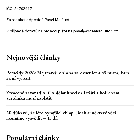
.
IČO: 24702617
Za redakci odpovídá Pavel Malátný.
V případě dotazů na redakci pište na pavel@oceansolution.cz.
Nejnovější články
Perseidy 2026: Nejtmavší obloha za deset let a tři místa, kam
za ní vyrazit
Ztracené zavazadlo: Co dělat hned na letišti a kolik vám
aerolinka musí zaplatit
20 důkazů, že léto vymýšlel chlap. Jinak si některé věci
neumíme vysvětlit – 1. díl
Populární články