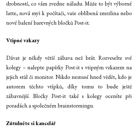
drobností, co vám zvedne náladu. Může to být výborné
latte, nová myš k počítači, vaše oblíbená zmrzlina nebo
nové balení barevných bločků Post-it.
Vtipné vzkazy
Dávat je někdy větší zábava než brát. Rozveselte své
kolegy – nalepte papírky Post-it s vtipným vzkazem na
jejich stůl či monitor. Nikdo nemusí hned vědět, kdo je
autorem těchto vtípků, díky tomu to bude ještě
zábavnější. Bločky Post-it také s kolegy oceníte při
poradách a společném brainstormingu.
Zútulněte si kancelář