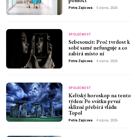
pomoct
Petra Zajícova
-
5 srpna, 2026
SPOLEČNOST
Sebesoucit: Proč tvrdost k
sobě samé nefunguje a co
zabírá místo ní
Petra Zajícova
-
4 srpna, 2026
SPOLEČNOST
Keltský horoskop na tento
týden: Po svátku první
sklizně přebírá vládu
Topol
Petra Zajícova
-
4 srpna, 2026