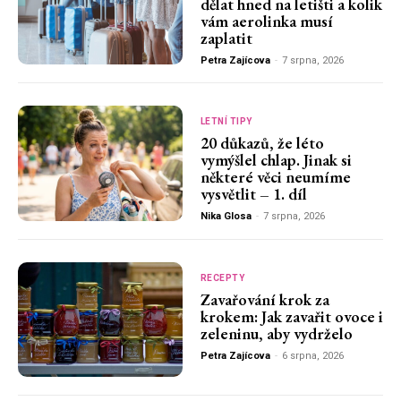
dělat hned na letišti a kolik
vám aerolinka musí
zaplatit
Petra Zajícova
-
7 srpna, 2026
LETNÍ TIPY
20 důkazů, že léto
vymýšlel chlap. Jinak si
některé věci neumíme
vysvětlit – 1. díl
Nika Glosa
-
7 srpna, 2026
RECEPTY
Zavařování krok za
krokem: Jak zavařit ovoce i
zeleninu, aby vydrželo
Petra Zajícova
-
6 srpna, 2026