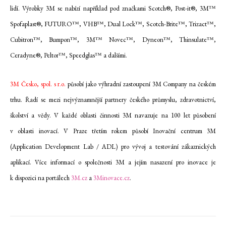
lidí. Výrobky 3M se nabízí například pod značkami Scotch®, Post-it®, 3M™
Spofaplast®, FUTURO™, VHB™, Dual Lock™, Scotch-Brite™, Trizact™,
Cubitron™, Bumpon™, 3M™ Novec™, Dyneon™, Thinsulate™,
Ceradyne®, Peltor™, Speedglas™ a dalšími.
3M Česko, spol. s r.o.
působí jako výhradní zastoupení 3M Company na českém
trhu. Řadí se mezi nejvýznamnější partnery českého průmyslu, zdravotnictví,
školství a vědy. V každé oblasti činnosti 3M navazuje na 100 let působení
v oblasti inovací. V Praze třetím rokem působí Inovační centrum 3M
(Application Development Lab / ADL) pro vývoj a testování zákaznických
aplikací. Více informací o společnosti 3M a jejím nasazení pro inovace je
k dispozici na portálech
3M.cz
a
3Minovace.cz
.