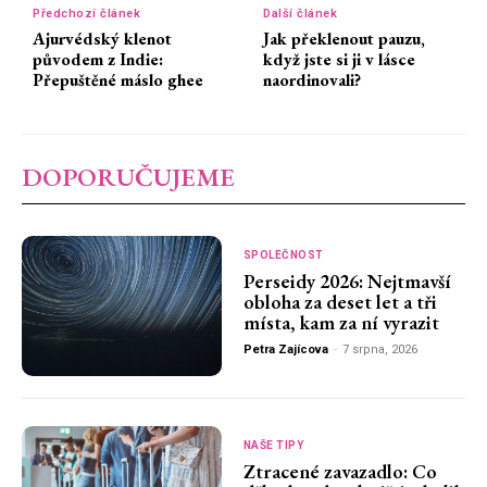
Předchozí článek
Další článek
Ajurvédský klenot
Jak překlenout pauzu,
původem z Indie:
když jste si ji v lásce
Přepuštěné máslo ghee
naordinovali?
DOPORUČUJEME
SPOLEČNOST
Perseidy 2026: Nejtmavší
obloha za deset let a tři
místa, kam za ní vyrazit
Petra Zajícova
-
7 srpna, 2026
NAŠE TIPY
Ztracené zavazadlo: Co