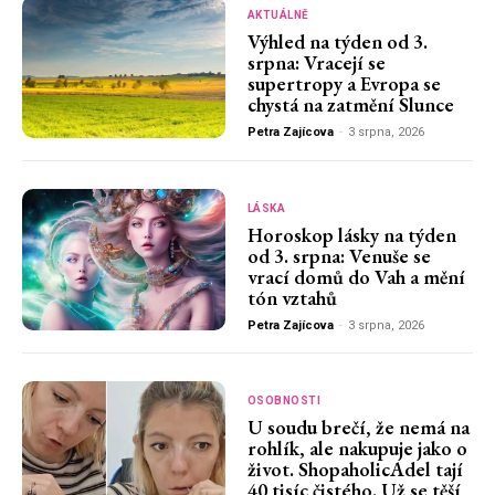
AKTUÁLNĚ
Výhled na týden od 3.
srpna: Vracejí se
supertropy a Evropa se
chystá na zatmění Slunce
Petra Zajícova
-
3 srpna, 2026
LÁSKA
Horoskop lásky na týden
od 3. srpna: Venuše se
vrací domů do Vah a mění
tón vztahů
Petra Zajícova
-
3 srpna, 2026
OSOBNOSTI
U soudu brečí, že nemá na
rohlík, ale nakupuje jako o
život. ShopaholicAdel tají
40 tisíc čistého. Už se těší