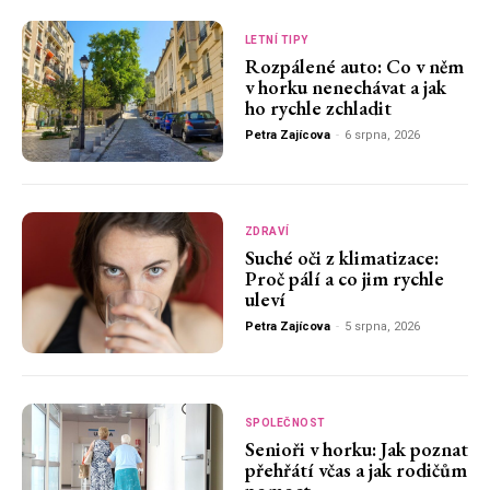
LETNÍ TIPY
Rozpálené auto: Co v něm
v horku nenechávat a jak
ho rychle zchladit
Petra Zajícova
-
6 srpna, 2026
ZDRAVÍ
Suché oči z klimatizace:
Proč pálí a co jim rychle
uleví
Petra Zajícova
-
5 srpna, 2026
SPOLEČNOST
Senioři v horku: Jak poznat
přehřátí včas a jak rodičům