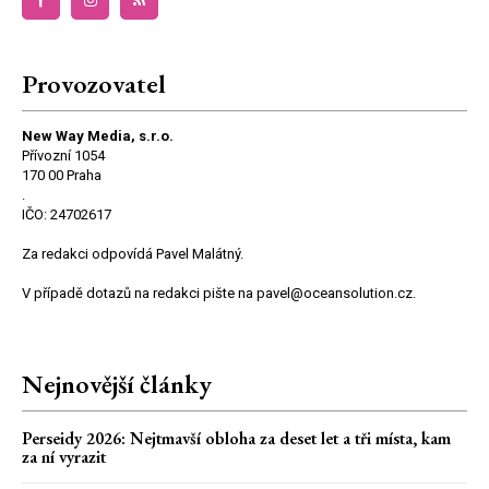
Provozovatel
New Way Media, s.r.o.
Přívozní 1054
170 00 Praha
.
IČO: 24702617
Za redakci odpovídá Pavel Malátný.
V případě dotazů na redakci pište na pavel@oceansolution.cz.
Nejnovější články
Perseidy 2026: Nejtmavší obloha za deset let a tři místa, kam
za ní vyrazit