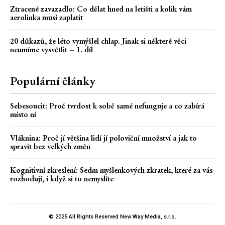
Ztracené zavazadlo: Co dělat hned na letišti a kolik vám
aerolinka musí zaplatit
20 důkazů, že léto vymýšlel chlap. Jinak si některé věci
neumíme vysvětlit – 1. díl
Populární články
Sebesoucit: Proč tvrdost k sobě samé nefunguje a co zabírá
místo ní
Vláknina: Proč jí většina lidí jí poloviční množství a jak to
spravit bez velkých změn
Kognitivní zkreslení: Sedm myšlenkových zkratek, které za vás
rozhodují, i když si to nemyslíte
© 2025 All Rights Reserved New Way Media, s.r.o.