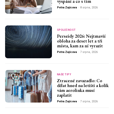
vyspání a co s tím
Petra Zajícova
-
8 srpna, 2026
SPOLEČNOST
Perseidy 2026: Nejtmavší
obloha za deset let a tři
místa, kam za ní vyrazit
Petra Zajícova
-
7 srpna, 2026
NAŠE TIPY
Ztracené zavazadlo: Co
dělat hned na letišti a kolik
vám aerolinka musí
zaplatit
Petra Zajícova
-
7 srpna, 2026