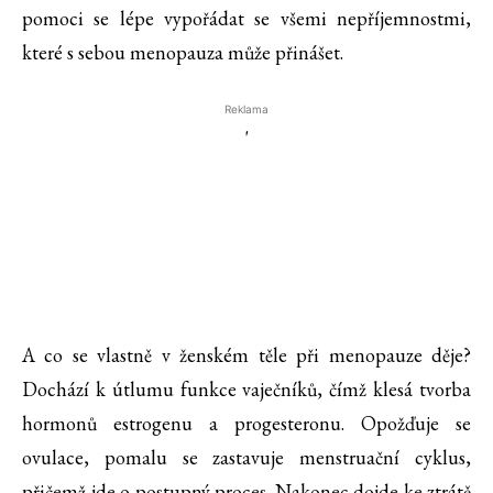
pomoci se lépe vypořádat se všemi nepříjemnostmi,
které s sebou menopauza může přinášet.
Reklama
'
A co se vlastně v ženském těle při menopauze děje?
Dochází k útlumu funkce vaječníků, čímž klesá tvorba
hormonů estrogenu a progesteronu. Opožďuje se
ovulace, pomalu se zastavuje menstruační cyklus,
přičemž jde o postupný proces. Nakonec dojde ke ztrátě