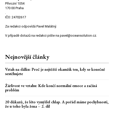
Přívozní 1054
170 00 Praha
.
IČO: 24702617
Za redakci odpovídá Pavel Malátný.
V případě dotazů na redakci pište na pavel@oceansolution.cz.
Nejnovější články
Vztah na dálku: Proč je nejtěžší okamžik ten, kdy se konečně
sestěhujete
Žárlivost ve vztahu: Kde končí normální emoce a začíná
problém
20 důkazů, že léto vymýšlel chlap. A pořád máme pochybnosti,
že u toho byla žena – 2. díl