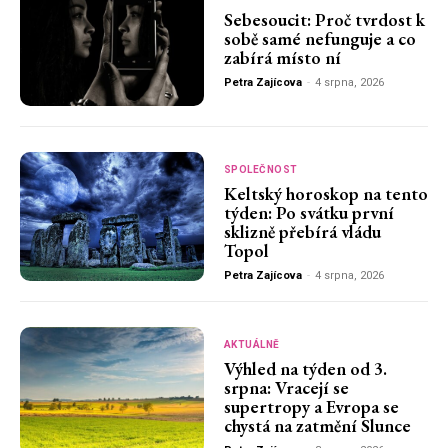
Sebesoucit: Proč tvrdost k
sobě samé nefunguje a co
zabírá místo ní
Petra Zajícova
-
4 srpna, 2026
SPOLEČNOST
Keltský horoskop na tento
týden: Po svátku první
sklizně přebírá vládu
Topol
Petra Zajícova
-
4 srpna, 2026
AKTUÁLNĚ
Výhled na týden od 3.
srpna: Vracejí se
supertropy a Evropa se
chystá na zatmění Slunce