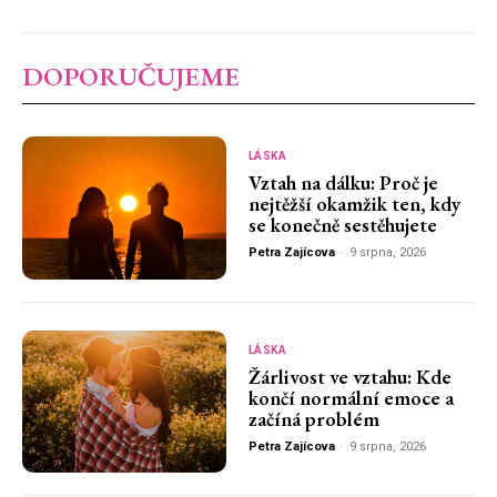
DOPORUČUJEME
LÁSKA
Vztah na dálku: Proč je
nejtěžší okamžik ten, kdy
se konečně sestěhujete
Petra Zajícova
-
9 srpna, 2026
LÁSKA
Žárlivost ve vztahu: Kde
končí normální emoce a
začíná problém
Petra Zajícova
-
9 srpna, 2026