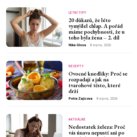
LETNÍ TIPY
20 důkazů, že léto
vymýšlel chlap. A pořád
máme pochybnosti, že u
toho byla žena – 2. díl
Nika Glosa
-
8 srpna, 2026
RECEPTY
Ovocné knedlíky: Proč se
rozpadají a jak na
tvarohové těsto, které
drží
Petra Zajícova
-
8 srpna, 2026
AKTUÁLNĚ
Nedostatek železa: Proč
vás únava nepustí ani po