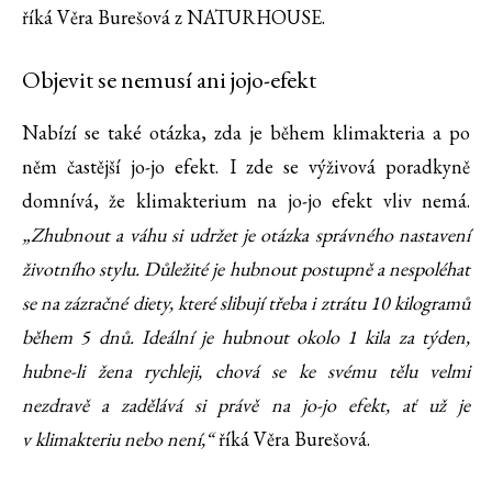
říká Věra Burešová z NATURHOUSE.
Objevit se nemusí ani jojo-efekt
Nabízí se také otázka, zda je během klimakteria a po
něm častější jo-jo efekt. I zde se výživová poradkyně
domnívá, že klimakterium na jo-jo efekt vliv nemá.
„Zhubnout a váhu si udržet je otázka správného nastavení
životního stylu. Důležité je hubnout postupně a nespoléhat
se na zázračné diety, které slibují třeba i ztrátu 10 kilogramů
během 5 dnů. Ideální je hubnout okolo 1 kila za týden,
hubne-li žena rychleji, chová se ke svému tělu velmi
nezdravě a zadělává si právě na jo-jo efekt, ať už je
v klimakteriu nebo není,“
říká Věra Burešová.