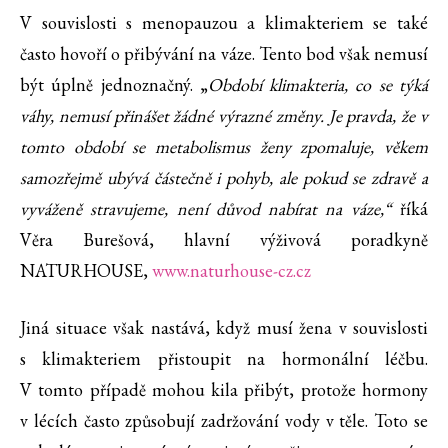
V souvislosti s menopauzou a klimakteriem se také
často hovoří o přibývání na váze. Tento bod však nemusí
být úplně jednoznačný. „
Období klimakteria, co se týká
váhy, nemusí přinášet žádné výrazné změny. Je pravda, že v
tomto období se metabolismus ženy zpomaluje, věkem
samozřejmě ubývá částečně i pohyb, ale pokud se zdravě a
vyváženě stravujeme, není důvod nabírat na váze,“
říká
Věra Burešová, hlavní výživová poradkyně
NATURHOUSE,
www.naturhouse-cz.cz
Jiná situace však nastává, když musí žena v souvislosti
s klimakteriem přistoupit na hormonální léčbu.
V tomto případě mohou kila přibýt, protože hormony
v lécích často způsobují zadržování vody v těle. Toto se