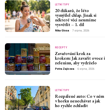
LETNÍ TIPY
20 důkazů, že léto
vymýšlel chlap. Jinak si
některé věci neumíme
vysvětlit – 1. díl
Nika Glosa
-
7 srpna, 2026
RECEPTY
Zavařování krok za
krokem: Jak zavařit ovoce i
zeleninu, aby vydrželo
Petra Zajícova
-
6 srpna, 2026
LETNÍ TIPY
Rozpálené auto: Co v něm
v horku nenechávat a jak
ho rychle zchladit