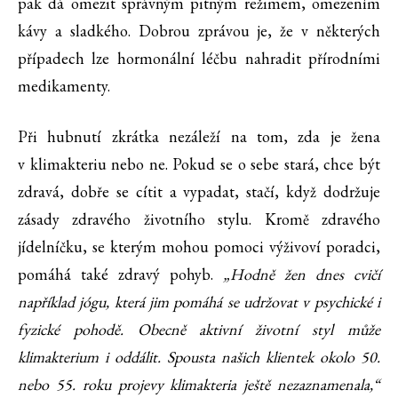
pak dá omezit správným pitným režimem, omezením
kávy a sladkého. Dobrou zprávou je, že v některých
případech lze hormonální léčbu nahradit přírodními
medikamenty.
Při hubnutí zkrátka nezáleží na tom, zda je žena
v klimakteriu nebo ne. Pokud se o sebe stará, chce být
zdravá, dobře se cítit a vypadat, stačí, když dodržuje
zásady zdravého životního stylu. Kromě zdravého
jídelníčku, se kterým mohou pomoci výživoví poradci,
pomáhá také zdravý pohyb.
„Hodně žen dnes cvičí
například jógu, která jim pomáhá se udržovat v psychické i
fyzické pohodě. Obecně aktivní životní styl může
klimakterium i oddálit. Spousta našich klientek okolo 50.
nebo 55. roku projevy klimakteria ještě nezaznamenala,“