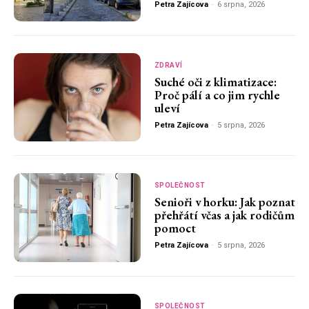
Petra Zajícova
-
6 srpna, 2026
ZDRAVÍ
Suché oči z klimatizace:
Proč pálí a co jim rychle
uleví
Petra Zajícova
-
5 srpna, 2026
SPOLEČNOST
Senioři v horku: Jak poznat
přehřátí včas a jak rodičům
pomoct
Petra Zajícova
-
5 srpna, 2026
SPOLEČNOST