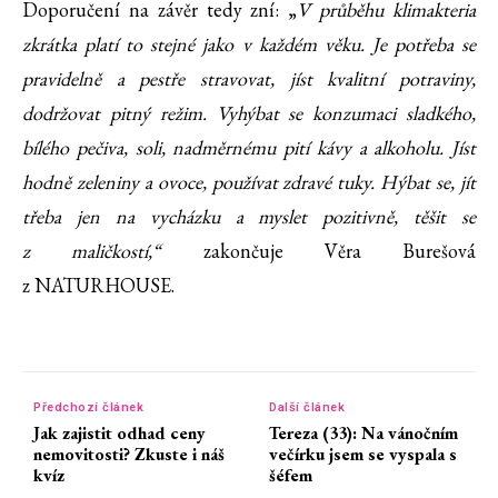
Doporučení na závěr tedy zní: „
V průběhu klimakteria
zkrátka platí to stejné jako v každém věku. Je potřeba se
pravidelně a pestře stravovat, jíst kvalitní potraviny,
dodržovat pitný režim. Vyhýbat se konzumaci sladkého,
bílého pečiva, soli, nadměrnému pití kávy a alkoholu. Jíst
hodně zeleniny a ovoce, používat zdravé tuky. Hýbat se, jít
třeba jen na vycházku a myslet pozitivně, těšit se
z maličkostí,“
zakončuje Věra Burešová
z NATURHOUSE.
Předchozí článek
Další článek
Jak zajistit odhad ceny
Tereza (33): Na vánočním
nemovitosti? Zkuste i náš
večírku jsem se vyspala s
kvíz
šéfem