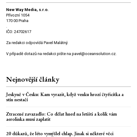
New Way Media, s.r.o.
Přívozní 1054
170 00 Praha
.
IČO: 24702617
Za redakci odpovídá Pavel Malátný.
V případě dotazů na redakci pište na pavel@oceansolution.cz.
Nejnovější články
Jeskyně v Česku: Kam vyrazit, když venku hrozí čtyřicítka a
stín nestačí
Ztracené zavazadlo: Co dělat hned na letišti a kolik vám
aerolinka musí zaplatit
20 důkazů, že léto vymýšlel chlap. Jinak si některé věci