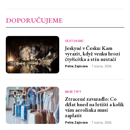
DOPORUČUJEME
CESTOVÁNÍ
Jeskyně v Česku: Kam
vyrazit, když venku hrozí
čtyřicítka a stín nestačí
Petra Zajícova
-
7 srpna, 2026
NAŠE TIPY
Ztracené zavazadlo: Co
dělat hned na letišti a kolik
vám aerolinka musí
zaplatit
Petra Zajícova
-
7 srpna, 2026