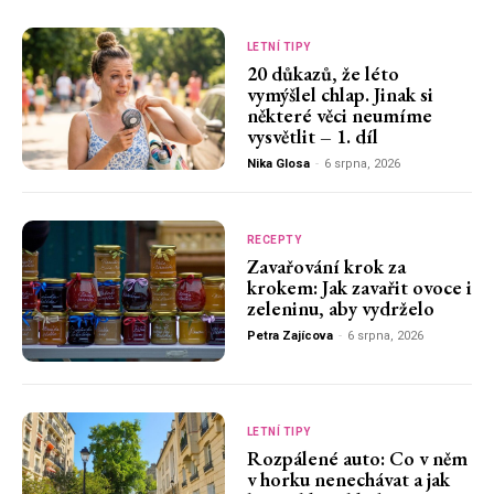
LETNÍ TIPY
20 důkazů, že léto
vymýšlel chlap. Jinak si
některé věci neumíme
vysvětlit – 1. díl
Nika Glosa
-
6 srpna, 2026
RECEPTY
Zavařování krok za
krokem: Jak zavařit ovoce i
zeleninu, aby vydrželo
Petra Zajícova
-
6 srpna, 2026
LETNÍ TIPY
Rozpálené auto: Co v něm
v horku nenechávat a jak