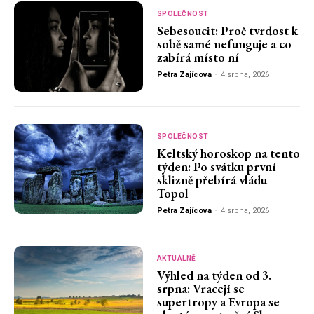
SPOLEČNOST
Sebesoucit: Proč tvrdost k
sobě samé nefunguje a co
zabírá místo ní
Petra Zajícova
-
4 srpna, 2026
SPOLEČNOST
Keltský horoskop na tento
týden: Po svátku první
sklizně přebírá vládu
Topol
Petra Zajícova
-
4 srpna, 2026
AKTUÁLNĚ
Výhled na týden od 3.
srpna: Vracejí se
supertropy a Evropa se