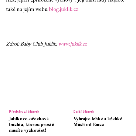
také na jejím webu
blog.juklik.cz
Zdroj: Baby Club Juklík,
www.juklik.cz
Předchozí článek
Další článek
Jablkovo-ořechová
Vyhrajte lehké a křehké
buchta, kterou prostě
Müsli od Emca
musíte vyzkoušet!