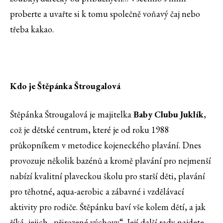
proberte a uvařte si k tomu společně voňavý čaj nebo
třeba kakao.
Kdo je Štěpánka Štrougalová
Štěpánka Štrougalová je majitelka
Baby Clubu Juklík
,
což je dětské centrum, které je od roku 1988
průkopníkem v metodice kojeneckého plavání. Dnes
provozuje několik bazénů a kromě plavání pro nejmenší
nabízí kvalitní plaveckou školu pro starší děti, plavání
pro těhotné, aqua-aerobic a zábavné i vzdělávací
aktivity pro rodiče. Štěpánku baví vše kolem dětí, a jak
říká, jejich „přirozené výchovy“. Její další rady najdete