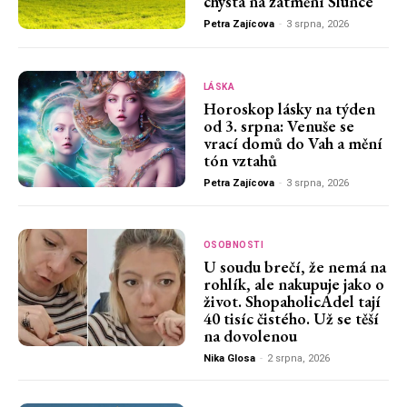
chystá na zatmění Slunce
Petra Zajícova
-
3 srpna, 2026
LÁSKA
Horoskop lásky na týden
od 3. srpna: Venuše se
vrací domů do Vah a mění
tón vztahů
Petra Zajícova
-
3 srpna, 2026
OSOBNOSTI
U soudu brečí, že nemá na
rohlík, ale nakupuje jako o
život. ShopaholicAdel tají
40 tisíc čistého. Už se těší
na dovolenou
Nika Glosa
-
2 srpna, 2026