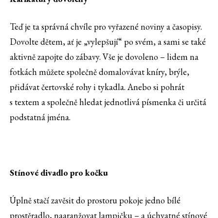
Teď je ta správná chvíle pro vyřazené noviny a časopisy.
Dovolte dětem, ať je „vylepšují“ po svém, a sami se také
aktivně zapojte do zábavy. Vše je dovoleno – lidem na
fotkách můžete společně domalovávat kníry, brýle,
přidávat čertovské rohy i tykadla. Anebo si pohrát
s textem a společně hledat jednotlivá písmenka či určitá
podstatná jména.
Stínové divadlo pro kočku
Úplně stačí zavěsit do prostoru pokoje jedno bílé
prostěradlo, naaranžovat lampičku – a úchvatné stínové