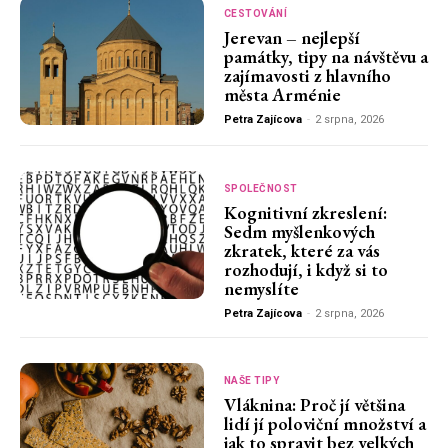
CESTOVÁNÍ
Jerevan – nejlepší
památky, tipy na návštěvu a
zajímavosti z hlavního
města Arménie
Petra Zajícova
-
2 srpna, 2026
SPOLEČNOST
Kognitivní zkreslení:
Sedm myšlenkových
zkratek, které za vás
rozhodují, i když si to
nemyslíte
Petra Zajícova
-
2 srpna, 2026
NAŠE TIPY
Vláknina: Proč jí většina
lidí jí poloviční množství a
jak to spravit bez velkých