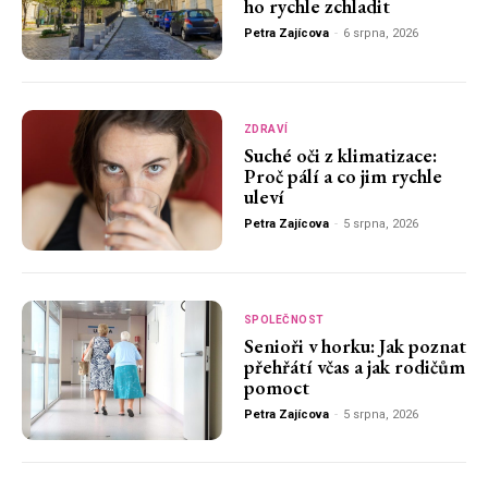
ho rychle zchladit
Petra Zajícova
-
6 srpna, 2026
ZDRAVÍ
Suché oči z klimatizace:
Proč pálí a co jim rychle
uleví
Petra Zajícova
-
5 srpna, 2026
SPOLEČNOST
Senioři v horku: Jak poznat
přehřátí včas a jak rodičům
pomoct
Petra Zajícova
-
5 srpna, 2026