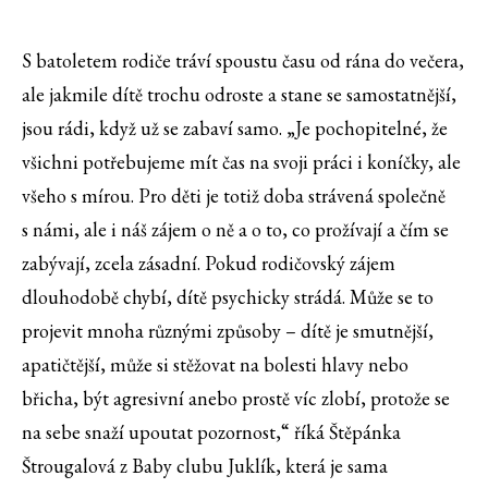
S batoletem rodiče tráví spoustu času od rána do večera,
ale jakmile dítě trochu odroste a stane se samostatnější,
jsou rádi, když už se zabaví samo. „Je pochopitelné, že
všichni potřebujeme mít čas na svoji práci i koníčky, ale
všeho s mírou. Pro děti je totiž doba strávená společně
s námi, ale i náš zájem o ně a o to, co prožívají a čím se
zabývají, zcela zásadní. Pokud rodičovský zájem
dlouhodobě chybí, dítě psychicky strádá. Může se to
projevit mnoha různými způsoby – dítě je smutnější,
apatičtější, může si stěžovat na bolesti hlavy nebo
břicha, být agresivní anebo prostě víc zlobí, protože se
na sebe snaží upoutat pozornost,“ říká Štěpánka
Štrougalová z Baby clubu Juklík, která je sama