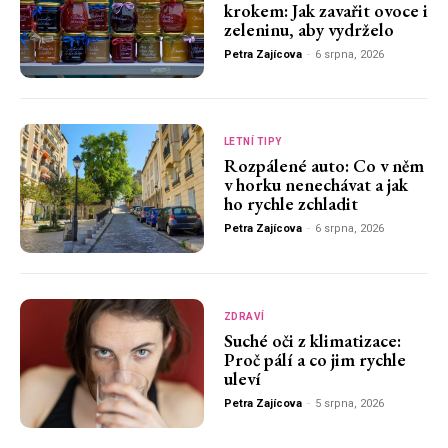
krokem: Jak zavařit ovoce i
zeleninu, aby vydrželo
Petra Zajícova
-
6 srpna, 2026
LETNÍ TIPY
Rozpálené auto: Co v něm
v horku nenechávat a jak
ho rychle zchladit
Petra Zajícova
-
6 srpna, 2026
ZDRAVÍ
Suché oči z klimatizace:
Proč pálí a co jim rychle
uleví
Petra Zajícova
-
5 srpna, 2026