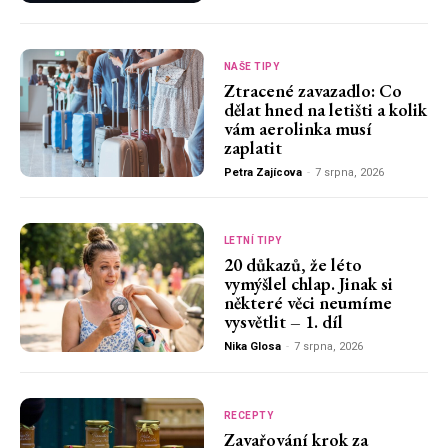
NAŠE TIPY
Ztracené zavazadlo: Co
dělat hned na letišti a kolik
vám aerolinka musí
zaplatit
Petra Zajícova
-
7 srpna, 2026
LETNÍ TIPY
20 důkazů, že léto
vymýšlel chlap. Jinak si
některé věci neumíme
vysvětlit – 1. díl
Nika Glosa
-
7 srpna, 2026
RECEPTY
Zavařování krok za