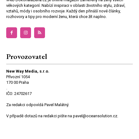
věkových kategorií. Nabízí inspiraci v oblasti životního stylu, zdraví,
vztahů, módy i osobního rozvoje. Každý den přináší nové články,
rozhovory a tipy pro moderní ženu, která chce žít naplno.
Provozovatel
New Way Media, s.r.o.
Přívozní 1054
170 00 Praha
.
IČO: 24702617
Za redakci odpovídá Pavel Malátný.
V případě dotazů na redakci pište na pavel@oceansolution.cz.