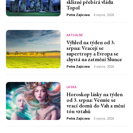
sklizně přebírá vládu
Topol
Petra Zajícova
-
4 srpna, 2026
AKTUÁLNĚ
Výhled na týden od 3.
srpna: Vracejí se
supertropy a Evropa se
chystá na zatmění Slunce
Petra Zajícova
-
3 srpna, 2026
LÁSKA
Horoskop lásky na týden
od 3. srpna: Venuše se
vrací domů do Vah a mění
tón vztahů
Petra Zajícova
-
3 srpna, 2026