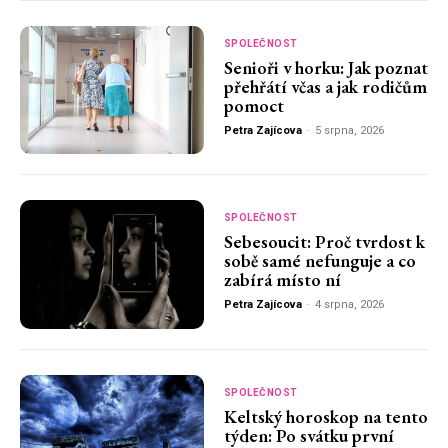
SPOLEČNOST
Senioři v horku: Jak poznat
přehřátí včas a jak rodičům
pomoct
Petra Zajícova
-
5 srpna, 2026
SPOLEČNOST
Sebesoucit: Proč tvrdost k
sobě samé nefunguje a co
zabírá místo ní
Petra Zajícova
-
4 srpna, 2026
SPOLEČNOST
Keltský horoskop na tento
týden: Po svátku první