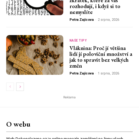
zkratek, které za vás
rozhodují, i když si to
nemyslíte
Petra Zajícova
-
2 srpna, 2026
NAŠE TIPY
Vláknina: Proč jí většina
lidí jí poloviční množství a
jak to spravit bez velkých
změn
Petra Zajícova
-
1 srpna, 2026
Reklama
O webu
Web Dokonalazena.cz je online magazín zaměřený na ženy všech