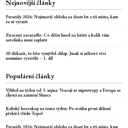
Nejnovější články
Perseidy 2026: Nejtmavší obloha za deset let a tři místa, kam
za ní vyrazit
Ztracené zavazadlo: Co dělat hned na letišti a kolik vám
aerolinka musí zaplatit
20 důkazů, že léto vymýšlel chlap. Jinak si některé věci
neumíme vysvětlit – 1. díl
Populární články
Výhled na týden od 3. srpna: Vracejí se supertropy a Evropa se
chystá na zatmění Slunce
Keltský horoskop na tento týden: Po svátku první sklizně
přebírá vládu Topol
Perseidy 2026: Nejtmavší obloha za deset let a tři místa, kam