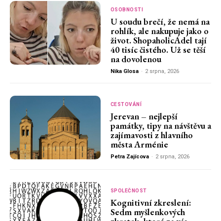
OSOBNOSTI
U soudu brečí, že nemá na
rohlík, ale nakupuje jako o
život. ShopaholicAdel tají
40 tisíc čistého. Už se těší
na dovolenou
Nika Glosa
-
2 srpna, 2026
CESTOVÁNÍ
Jerevan – nejlepší
památky, tipy na návštěvu a
zajímavosti z hlavního
města Arménie
Petra Zajícova
-
2 srpna, 2026
SPOLEČNOST
Kognitivní zkreslení:
Sedm myšlenkových