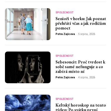
SPOLEČNOST
Senioři v horku: Jak poznat
přehřátí včas a jak rodičům
pomoct
Petra Zajícova
-
5 srpna, 2026
SPOLEČNOST
Sebesoucit: Proč tvrdost k
sobě samé nefunguje a co
zabírá místo ní
Petra Zajícova
-
4 srpna, 2026
SPOLEČNOST
Keltský horoskop na tento
týden: Po svátku první