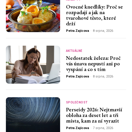
Ovocné knedlíky: Proč se
rozpadají a jak na
tvarohové těsto, které
drží
Petra Zajícova
-
8 srpna, 2026
AKTUÁLNĚ
Nedostatek železa: Proč
vás únava nepustí ani po
vyspání a co s tím
Petra Zajícova
-
8 srpna, 2026
SPOLEČNOST
Perseidy 2026: Nejtmavší
obloha za deset let a tři
místa, kam za ní vyrazit
Petra Zajícova
-
7 srpna, 2026