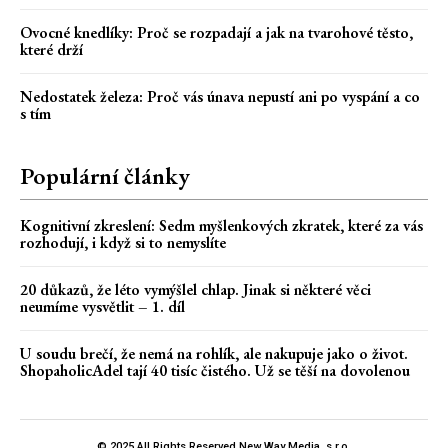
Ovocné knedlíky: Proč se rozpadají a jak na tvarohové těsto,
které drží
Nedostatek železa: Proč vás únava nepustí ani po vyspání a co
s tím
Populární články
Kognitivní zkreslení: Sedm myšlenkových zkratek, které za vás
rozhodují, i když si to nemyslíte
20 důkazů, že léto vymýšlel chlap. Jinak si některé věci
neumíme vysvětlit – 1. díl
U soudu brečí, že nemá na rohlík, ale nakupuje jako o život.
ShopaholicAdel tají 40 tisíc čistého. Už se těší na dovolenou
© 2025 All Rights Reserved New Way Media, s.r.o.