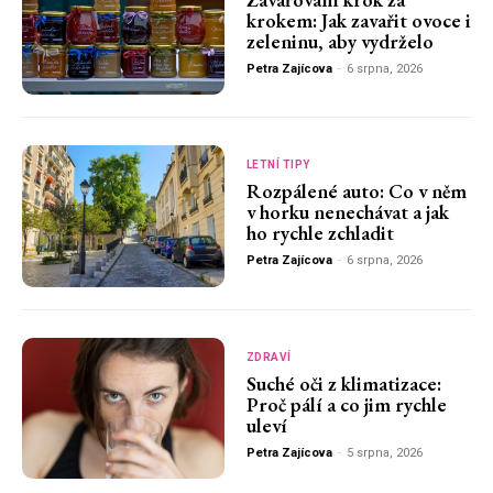
krokem: Jak zavařit ovoce i
zeleninu, aby vydrželo
Petra Zajícova
-
6 srpna, 2026
LETNÍ TIPY
Rozpálené auto: Co v něm
v horku nenechávat a jak
ho rychle zchladit
Petra Zajícova
-
6 srpna, 2026
ZDRAVÍ
Suché oči z klimatizace:
Proč pálí a co jim rychle
uleví
Petra Zajícova
-
5 srpna, 2026