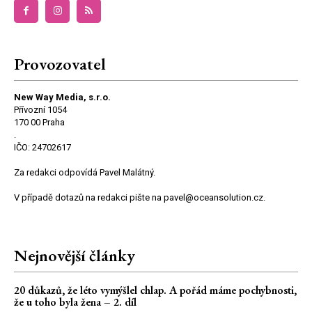
Provozovatel
New Way Media, s.r.o.
Přívozní 1054
170 00 Praha
.
IČO: 24702617
Za redakci odpovídá Pavel Malátný.
V případě dotazů na redakci pište na pavel@oceansolution.cz.
Nejnovější články
20 důkazů, že léto vymýšlel chlap. A pořád máme pochybnosti,
že u toho byla žena – 2. díl