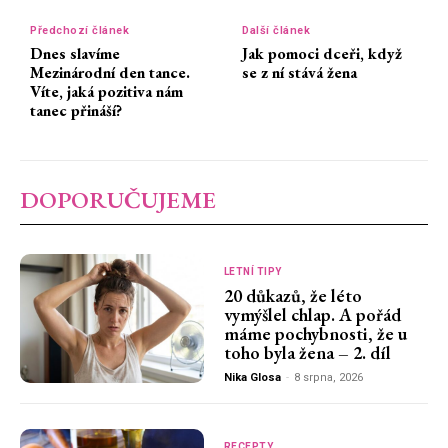
Předchozí článek
Další článek
Dnes slavíme
Jak pomoci dceři, když
Mezinárodní den tance.
se z ní stává žena
Víte, jaká pozitiva nám
tanec přináší?
DOPORUČUJEME
LETNÍ TIPY
20 důkazů, že léto
vymýšlel chlap. A pořád
máme pochybnosti, že u
toho byla žena – 2. díl
Nika Glosa
-
8 srpna, 2026
RECEPTY