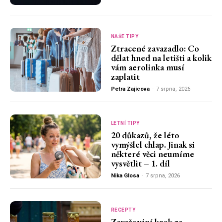
NAŠE TIPY
Ztracené zavazadlo: Co
dělat hned na letišti a kolik
vám aerolinka musí
zaplatit
Petra Zajícova
-
7 srpna, 2026
LETNÍ TIPY
20 důkazů, že léto
vymýšlel chlap. Jinak si
některé věci neumíme
vysvětlit – 1. díl
Nika Glosa
-
7 srpna, 2026
RECEPTY
Zavařování krok za