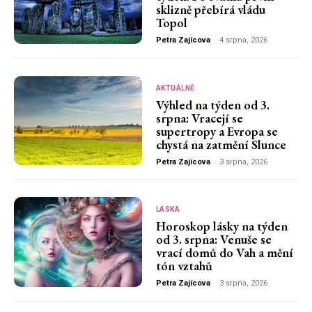
sklizně přebírá vládu
Topol
Petra Zajícova
-
4 srpna, 2026
AKTUÁLNĚ
Výhled na týden od 3.
srpna: Vracejí se
supertropy a Evropa se
chystá na zatmění Slunce
Petra Zajícova
-
3 srpna, 2026
LÁSKA
Horoskop lásky na týden
od 3. srpna: Venuše se
vrací domů do Vah a mění
tón vztahů
Petra Zajícova
-
3 srpna, 2026