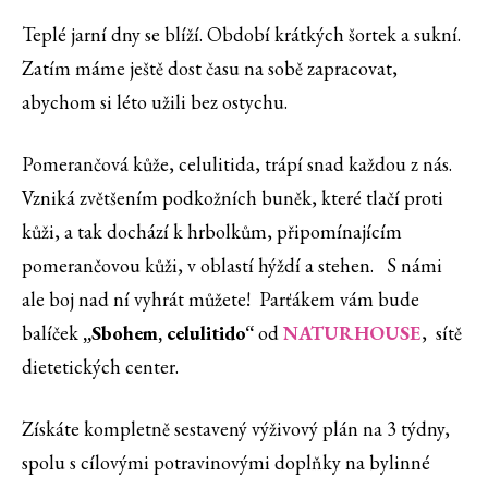
Teplé jarní dny se blíží. Období krátkých šortek a sukní.
Zatím máme ještě dost času na sobě zapracovat,
abychom si léto užili bez ostychu.
Pomerančová kůže, celulitida, trápí snad každou z nás.
Vzniká zvětšením podkožních buněk, které tlačí proti
kůži, a tak dochází k hrbolkům, připomínajícím
pomerančovou kůži, v oblastí hýždí a stehen. S námi
ale boj nad ní vyhrát můžete! Parťákem vám bude
balíček
„Sbohem, celulitido“
od
NATURHOUSE
, sítě
dietetických center.
Získáte kompletně sestavený výživový plán na 3 týdny,
spolu s cílovými potravinovými doplňky na bylinné