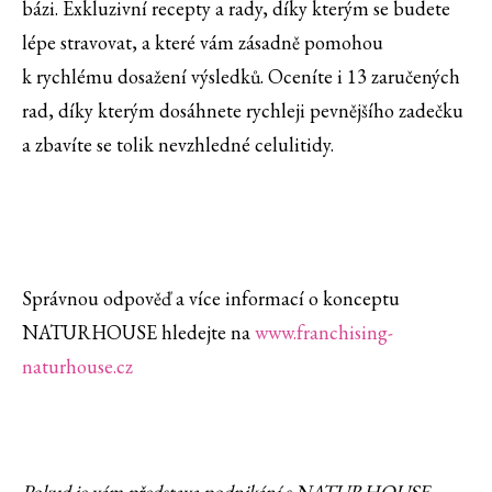
bázi. Exkluzivní recepty a rady, díky kterým se budete
lépe stravovat, a které vám zásadně pomohou
k rychlému dosažení výsledků. Oceníte i 13 zaručených
rad, díky kterým dosáhnete rychleji pevnějšího zadečku
a zbavíte se tolik nevzhledné celulitidy.
Správnou odpověď a více informací o konceptu
NATURHOUSE hledejte na
www.franchising-
naturhouse.cz
Pokud je vám představa podnikání s NATURHOUSE