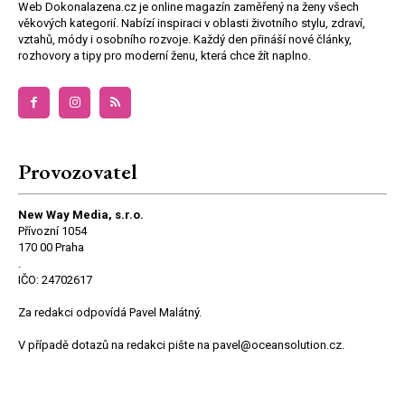
Web Dokonalazena.cz je online magazín zaměřený na ženy všech
věkových kategorií. Nabízí inspiraci v oblasti životního stylu, zdraví,
vztahů, módy i osobního rozvoje. Každý den přináší nové články,
rozhovory a tipy pro moderní ženu, která chce žít naplno.
Provozovatel
New Way Media, s.r.o.
Přívozní 1054
170 00 Praha
.
IČO: 24702617
Za redakci odpovídá Pavel Malátný.
V případě dotazů na redakci pište na pavel@oceansolution.cz.