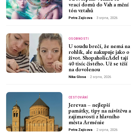
vrací domů do Vah a mění
tón vztahů
Petra Zajícova
-
3 srpna, 2026
OSOBNOSTI
U soudu brečí, že nemá na
rohlík, ale nakupuje jako o
život. ShopaholicAdel tají
40 tisíc čistého. Už se těší
na dovolenou
Nika Glosa
-
2 srpna, 2026
CESTOVÁNÍ
Jerevan – nejlepší
památky, tipy na návštěvu a
zajímavosti z hlavního
města Arménie
Petra Zajícova
-
2 srpna, 2026