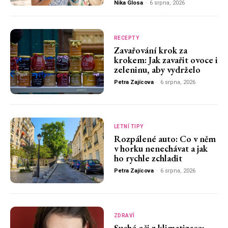
Nika Glosa
-
6 srpna, 2026
RECEPTY
Zavařování krok za
krokem: Jak zavařit ovoce i
zeleninu, aby vydrželo
Petra Zajícova
-
6 srpna, 2026
LETNÍ TIPY
Rozpálené auto: Co v něm
v horku nenechávat a jak
ho rychle zchladit
Petra Zajícova
-
6 srpna, 2026
ZDRAVÍ
Suché oči z klimatizace: