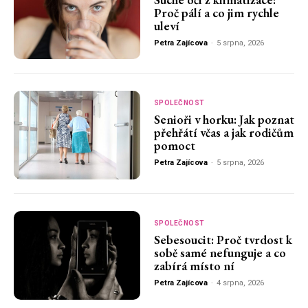
Proč pálí a co jim rychle
uleví
Petra Zajícova
-
5 srpna, 2026
SPOLEČNOST
Senioři v horku: Jak poznat
přehřátí včas a jak rodičům
pomoct
Petra Zajícova
-
5 srpna, 2026
SPOLEČNOST
Sebesoucit: Proč tvrdost k
sobě samé nefunguje a co
zabírá místo ní
Petra Zajícova
-
4 srpna, 2026