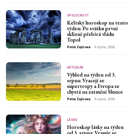
SPOLEČNOST
Keltský horoskop na tento
týden: Po svátku první
sklizně přebírá vládu
Topol
Petra Zajícova
-
4 srpna, 2026
AKTUÁLNĚ
Výhled na týden od 3.
srpna: Vracejí se
supertropy a Evropa se
chystá na zatmění Slunce
Petra Zajícova
-
3 srpna, 2026
LÁSKA
Horoskop lásky na týden
od 3. srpna: Venuše se