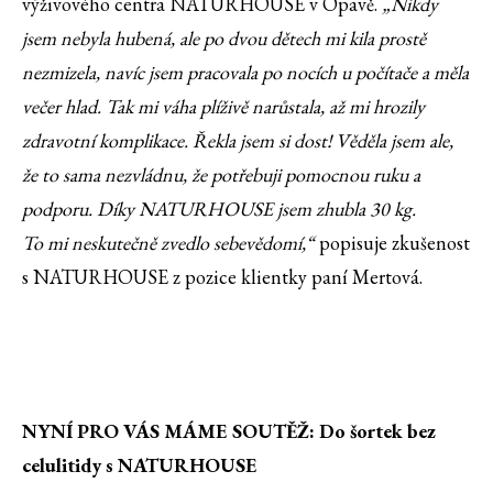
výživového centra NATURHOUSE v Opavě.
„Nikdy
jsem nebyla hubená, ale po dvou dětech mi kila prostě
nezmizela, navíc jsem pracovala po nocích u počítače a měla
večer hlad. Tak mi váha plíživě narůstala, až mi hrozily
zdravotní komplikace. Řekla jsem si dost! Věděla jsem ale,
že to sama nezvládnu, že potřebuji pomocnou ruku a
podporu. Díky NATURHOUSE jsem zhubla 30 kg.
To mi neskutečně zvedlo sebevědomí,“
popisuje zkušenost
s NATURHOUSE z pozice klientky paní Mertová.
NYNÍ PRO VÁS MÁME SOUTĚŽ: Do šortek bez
celulitidy s NATURHOUSE