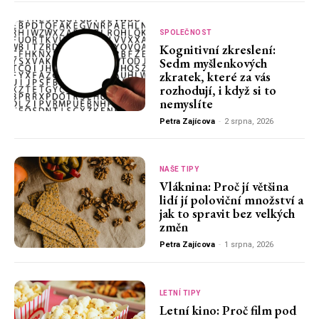
SPOLEČNOST
Kognitivní zkreslení:
Sedm myšlenkových
zkratek, které za vás
rozhodují, i když si to
nemyslíte
Petra Zajícova
-
2 srpna, 2026
NAŠE TIPY
Vláknina: Proč jí většina
lidí jí poloviční množství a
jak to spravit bez velkých
změn
Petra Zajícova
-
1 srpna, 2026
LETNÍ TIPY
Letní kino: Proč film pod