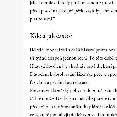
jako komplexní, tedy plně hrazenou z prostřed
předepisována jako příspěvková, kdy je hrazen
platíte sami.“
Kdo a jak často?
Učitelé, moderátoři a další hlasoví profesion
tří týdnů alespoň jednou ročně. Po této době je
Hlasová dovolená je vhodná i pro lidi, kteří p
Důvodem k absolvování lázeňské péče je i poc
fyzickou a psychickou relaxaci.
Preventivní lázeňský pobyt je doporučován i 
žádné obtíže. Nejde jen o nácvik správné tvor
především o možnost snížit díky lázeňské léčb
cest, které pomáhají předcházet vzniku funkčn