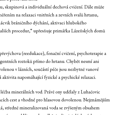
xu, skupinová a individuální dechová cvičení. Dále může
ěřením na relaxaci vnitřních a zevních svalů hrtanu,
 nácvik bráničního dýchání, aktivaci hlubokého
 dalších procedur,“ upřesňuje primářka Lázeňských domů
á převýchova (reedukace), fonační cvičení, psychoterapie a
ingentních roztoků přímo do hrtanu. Chybět nesmí ani
volenou v lázních, součástí péče jsou nezbytně vanové
 aktivita napomáhající fyzické a psychické relaxaci.
léčba minerálních vod. Právě ony udělaly z Luhačovic
hacích cest a vhodné pro hlasovou dovolenou. Nejznámějším
á, středně mineralizovaná voda se zvýšeným obsahem