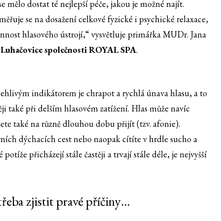
e mělo dostat té nejlepší péče, jakou je možné najít.
měřuje se na dosažení celkové fyzické i psychické relaxace,
onnost hlasového ústrojí,“ vysvětluje primářka MUDr. Jana
 Luhačovice společnosti ROYAL SPA
.
hlivým indikátorem je chrapot a rychlá únava hlasu, a to
i také při delším hlasovém zatížení. Hlas může navíc
ete také na různě dlouhou dobu přijít (tzv. afonie).
ních dýchacích cest nebo naopak cítíte v hrdle sucho a
tíže přicházejí stále častěji a trvají stále déle, je nejvyšší
třeba zjistit pravé příčiny…