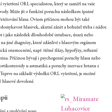
í vyšetření ORL specialistou, který se zaměří na vaše
ůvody. Může jít o funkční poruchu následkem špatné
přetěžování hlasu. Ovšem příčinou mohou být také
edomykavost hlasivek, akutní zánět a bohužel třeba i nádor.
t i jako následek dlouhodobé intubace, úrazů nebo
 na jiné diagnózy, které zdánlivě s hlasovým orgánem
cká onemocnění, např. štítné žlázy, hypofýzy, refluxní
ina. Příčinou bývají i psychogenní poruchy hlasu nebo
rtikosteroidy u astmatiků a poruchy inervace hrtanu z
. Teprve na základě výsledků ORL vyšetření, je možné
é hlasové dovolené.
pii
ání a prolévání nosu