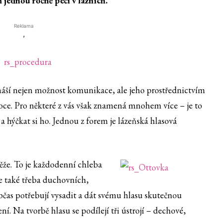
 jednou ročně péči v lázních.
Reklama
'
ináší nejen možnost komunikace, ale jeho prostřednictvím
ce. Pro některé z vás však znamená mnohem více – je to
at a hýčkat si ho. Jednou z forem je lázeňská hlasová
ěže. To je každodenní chleba
e také třeba duchovních,
bčas potřebují vysadit a dát svému hlasu skutečnou
. Na tvorbě hlasu se podílejí tři ústrojí – dechové,