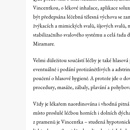
Vincentkou, o lékové inhalace, aplikace solu
být předepsána léčebná tělesná výchova se zam
žvýkacích a mimických svalů, šíjových svalů,
stabilizačního svalového systému a celá řada
Miramare.
Velmi důležitou součástí léčby je také hlasov
eventuálně i podání protizánětlivých a adstr
poučení o hlasové hygieně. A protože jde o do
procedury, masáže, zábaly, plavání a pohybová
Vždy je lékařem naordinována i vhodná pitná 
místo proslulé léčbou horních i dolních dýc
z pramenů je Vincentka – studená hypotonick