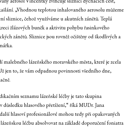
lovaný aerosol Vincentky zvlhčuje sliznici dýchacích cest,
dkašlání. „Vhodnou teplotou inhalovaného aerosolu můžeme
ení sliznice, čehož využíváme u akutních zánětů. Teplá
ekreci žlázových buněk a aktivitu pohybu řasinkového
ckých zánětů. Sliznice jsou rovněž očištěny od škodlivých a
mářka.
dí malebného lázeňského moravského města, které je zcela
. Už jen to, že vám odpadnou povinnosti všedního dne,
xačně.
dikačním seznamu lázeňské léčby je tato skupina
 v důsledku hlasového přetížení,“ říká MUDr. Jana
další hlasoví profesionálové mohou tedy při opakovaných
ázeňskou léčbu absolvovat na základě doporučení foniatra