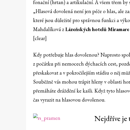
fonační (hrtan) a artikulační. A všem třem by s
„Hlasová dovolená není jen péče o hlas, ale za
které jsou důležité pro správnou funkci a výk
Mahdalíková z
Lázeňských hotelů Miramare
[clear]
Kdy potřebuje hlas dovolenou? Naprosto spole
z počátku při nemocech dýchacích cest, pozděj
přeskakovat a v pokročilejším stádiu o něj můž
Souběžně vás mohou trápit hleny v oblasti hor
přemáháte dráždění ke kašli. Když tyto hlasové po
čas vyrazit na hlasovou dovolenou.
Nejdříve je 