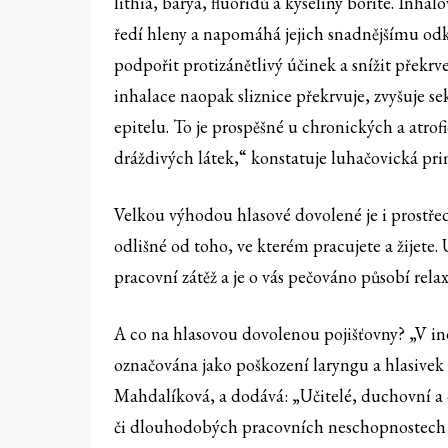
lithia, barya, fluoridů a kyseliny borité. Inha
ředí hleny a napomáhá jejich snadnějšímu o
podpořit protizánětlivý účinek a snížit překrv
inhalace naopak sliznice překrvuje, zvyšuje s
epitelu. To je prospěšné u chronických a atrofi
dráždivých látek,“ konstatuje luhačovická pri
Velkou výhodou hlasové dovolené je i prostře
odlišné od toho, ve kterém pracujete a žijete
pracovní zátěž a je o vás pečováno působí rela
A co na hlasovou dovolenou pojišťovny? „V in
označována jako poškození laryngu a hlasivek
Mahdalíková, a dodává: „Učitelé, duchovní a 
či dlouhodobých pracovních neschopnostech l