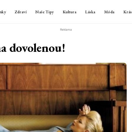
nky
Zdraví
Naše Tipy
Kultura
Láska
Móda
Krás
Reklama
na dovolenou!