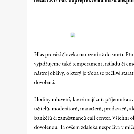
nezastaví? Pak dopřejte svému hlasu alespoň
Hlas provází člověka narození až do smrti. Př
vyjadřujeme také temperament, náladu či emo
nástroj obživy, o který je třeba se pečlivě star
dovolená.
Hodiny mluvení, které mají znít příjemně a sv
učitelů, moderátorů, manažerů, prodavačů, al
bankéřů či zaměstnanců call center. Všichni o
dovolenou. Ta ovšem zdaleka nespočívá v mlčení