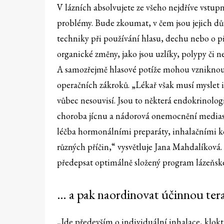
V lázních absolvujete ze všeho nejdříve vstupn
problémy. Bude zkoumat, v čem jsou jejich d
techniky při používání hlasu, dechu nebo o 
organické změny, jako jsou uzlíky, polypy či n
A samozřejmě hlasové potíže mohou vzniknou
operačních zákroků. „Lékař však musí myslet i
vůbec nesouvisí. Jsou to některá endokrinologi
choroba jícnu a nádorová onemocnění mediast
léčba hormonálními preparáty, inhalačními ko
různých příčin,“ vysvětluje Jana Mahdalíková
předepsat optimálně složený program lázeňsk
… a pak naordinovat účinnou tera
„Jde především o individuální inhalace, klokt