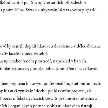
ků zdravotní pojišťovny. V ostatních případech je
a pouze léčba. Stravu a ubytování si v takovém případě
álové by si měli dopřát hlasovou dovolenou v délce dvou až
 vliv lázeňské péče zřetelný.
racují v zakouřeném prostředí, například v barech.
it hlasové únavy, protože pobyt je zaměřen i na celkovou
lidem, zejména hlasovým profesionálům, kteří zatím necítí
by hlasu či využívání dechu při hlasovém projevu, ale
ě počet infekcí dýchacích cest. To je samozřejmě jedna z
ích i organických poruch v oblasti hlasového ústrojí.