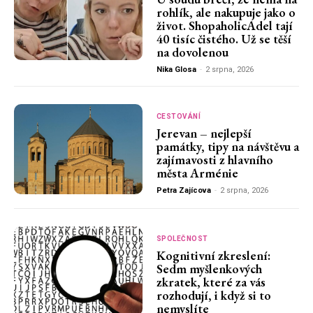
rohlík, ale nakupuje jako o
život. ShopaholicAdel tají
40 tisíc čistého. Už se těší
na dovolenou
Nika Glosa
-
2 srpna, 2026
CESTOVÁNÍ
Jerevan – nejlepší
památky, tipy na návštěvu a
zajímavosti z hlavního
města Arménie
Petra Zajícova
-
2 srpna, 2026
SPOLEČNOST
Kognitivní zkreslení:
Sedm myšlenkových
zkratek, které za vás
rozhodují, i když si to
nemyslíte