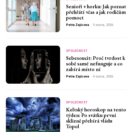
Senioři v horku: Jak poznat
přehřátí včas a jak rodičům
pomoct
Petra Zajícova
-
5 srpna, 2026
SPOLEČNOST
Sebesoucit: Proč tvrdost k
sobě samé nefunguje a co
zabírá místo ní
Petra Zajícova
-
4 srpna, 2026
SPOLEČNOST
Keltský horoskop na tento
týden: Po svátku první
sklizně přebírá vládu
Topol