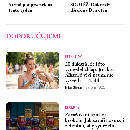
5 typů podprsenek na
SOUTĚŽ: Dokonalý
tento týden
dárek na Den otců
DOPORUČUJEME
LETNÍ TIPY
20 důkazů, že léto
vymýšlel chlap. Jinak si
některé věci neumíme
vysvětlit – 1. díl
Nika Glosa
-
6 srpna, 2026
RECEPTY
Zavařování krok za
krokem: Jak zavařit ovoce i
zeleninu, aby vydrželo