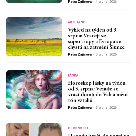
Petra Zajícova
-
4 srpna, 2026
AKTUÁLNĚ
Výhled na týden od 3.
srpna: Vracejí se
supertropy a Evropa se
chystá na zatmění Slunce
Petra Zajícova
-
3 srpna, 2026
LÁSKA
Horoskop lásky na týden
od 3. srpna: Venuše se
vrací domů do Vah a mění
tón vztahů
Petra Zajícova
-
3 srpna, 2026
OSOBNOSTI
U soudu brečí, že nemá na