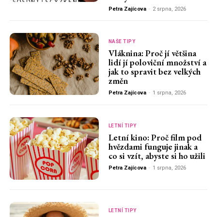
Petra Zajícova
-
2 srpna, 2026
NAŠE TIPY
Vláknina: Proč jí většina
lidí jí poloviční množství a
jak to spravit bez velkých
změn
Petra Zajícova
-
1 srpna, 2026
LETNÍ TIPY
Letní kino: Proč film pod
hvězdami funguje jinak a
co si vzít, abyste si ho užili
Petra Zajícova
-
1 srpna, 2026
LETNÍ TIPY