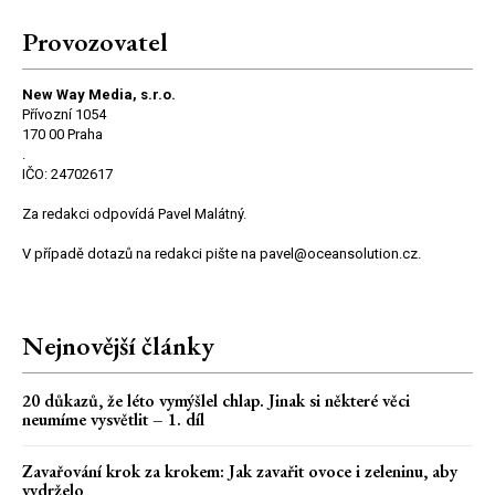
Provozovatel
New Way Media, s.r.o.
Přívozní 1054
170 00 Praha
.
IČO: 24702617
Za redakci odpovídá Pavel Malátný.
V případě dotazů na redakci pište na pavel@oceansolution.cz.
Nejnovější články
20 důkazů, že léto vymýšlel chlap. Jinak si některé věci
neumíme vysvětlit – 1. díl
Zavařování krok za krokem: Jak zavařit ovoce i zeleninu, aby
vydrželo