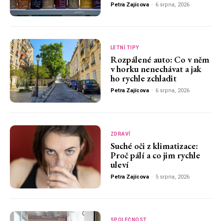
Petra Zajícova
-
6 srpna, 2026
LETNÍ TIPY
Rozpálené auto: Co v něm
v horku nenechávat a jak
ho rychle zchladit
Petra Zajícova
-
6 srpna, 2026
ZDRAVÍ
Suché oči z klimatizace:
Proč pálí a co jim rychle
uleví
Petra Zajícova
-
5 srpna, 2026
SPOLEČNOST