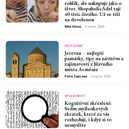
rohlík, ale nakupuje jako o
život. ShopaholicAdel tají
40 tisíc čistého. Už se těší
na dovolenou
Nika Glosa
-
2 srpna, 2026
CESTOVÁNÍ
Jerevan – nejlepší
památky, tipy na návštěvu a
zajímavosti z hlavního
města Arménie
Petra Zajícova
-
2 srpna, 2026
SPOLEČNOST
Kognitivní zkreslení:
Sedm myšlenkových
zkratek, které za vás
rozhodují, i když si to
nemyslíte