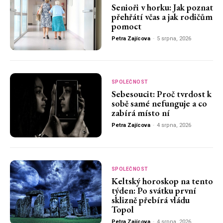
Senioři v horku: Jak poznat
přehřátí včas a jak rodičům
pomoct
Petra Zajícova
-
5 srpna, 2026
SPOLEČNOST
Sebesoucit: Proč tvrdost k
sobě samé nefunguje a co
zabírá místo ní
Petra Zajícova
-
4 srpna, 2026
SPOLEČNOST
Keltský horoskop na tento
týden: Po svátku první
sklizně přebírá vládu
Topol
Petra Zajícova
-
4 srpna, 2026