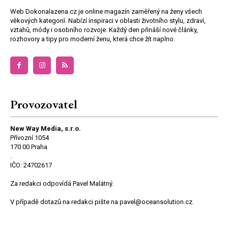
Web Dokonalazena.cz je online magazín zaměřený na ženy všech
věkových kategorií. Nabízí inspiraci v oblasti životního stylu, zdraví,
vztahů, módy i osobního rozvoje. Každý den přináší nové články,
rozhovory a tipy pro moderní ženu, která chce žít naplno.
Provozovatel
New Way Media, s.r.o.
Přívozní 1054
170 00 Praha
.
IČO: 24702617
Za redakci odpovídá Pavel Malátný.
V případě dotazů na redakci pište na pavel@oceansolution.cz.