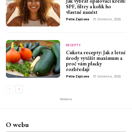
Jak vybrat opalovací krém:
SPF, filtry a kolik ho
vlastně nanést
Petra Zajícova
-
31 července, 2026
RECEPTY
Cuketa recepty: Jak z letní
úrody vytěžit maximum a
proč vám placky
rozbředají
Petra Zajícova
-
31 července, 2026
Reklama
O webu