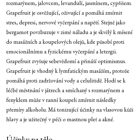
rozmarýnem, jalovcem, levandulí, jasmínem, cypřišem.
Grapefruit je osvěžující, oživující a pomáhá zmírnit
stres, depresi, nervové vyčerpání a napětí. Stejně jako
bergamot povzbuzuje v zimě náladu a je skvělý k mísení
do masážních a koupelových olejů, kde působí proti
emocionálnímu a fyzickému vyčerpání a letergii.
Grapefruit zvyšuje sebevědomí a přináší optimismus.
Grapefruit je vhodný k lymfatickým masážím, protože
pomáhá proti zadržování vody a celulitidě. Hodí se k
léčbě městnání v játrech a smíchaný s rozmarýnem a
fenyklem může v ranní koupeli zmírnit následky
přemíry alkoholu. Má tonizující účinky na vlasovou kůži
hlavy a je užitečný v péči o mastnou pleť a akné.
Účinky na tělo