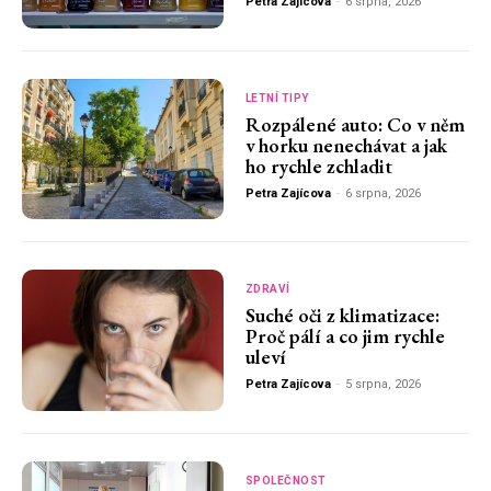
Petra Zajícova
-
6 srpna, 2026
LETNÍ TIPY
Rozpálené auto: Co v něm
v horku nenechávat a jak
ho rychle zchladit
Petra Zajícova
-
6 srpna, 2026
ZDRAVÍ
Suché oči z klimatizace:
Proč pálí a co jim rychle
uleví
Petra Zajícova
-
5 srpna, 2026
SPOLEČNOST