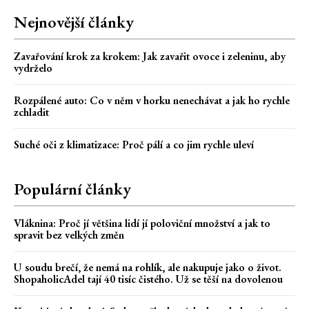
Nejnovější články
Zavařování krok za krokem: Jak zavařit ovoce i zeleninu, aby
vydrželo
Rozpálené auto: Co v něm v horku nenechávat a jak ho rychle
zchladit
Suché oči z klimatizace: Proč pálí a co jim rychle uleví
Populární články
Vláknina: Proč jí většina lidí jí poloviční množství a jak to
spravit bez velkých změn
U soudu brečí, že nemá na rohlík, ale nakupuje jako o život.
ShopaholicAdel tají 40 tisíc čistého. Už se těší na dovolenou