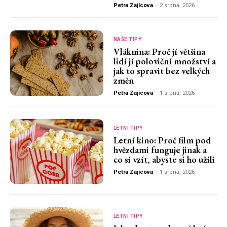
Petra Zajícova
-
2 srpna, 2026
NAŠE TIPY
Vláknina: Proč jí většina
lidí jí poloviční množství a
jak to spravit bez velkých
změn
Petra Zajícova
-
1 srpna, 2026
LETNÍ TIPY
Letní kino: Proč film pod
hvězdami funguje jinak a
co si vzít, abyste si ho užili
Petra Zajícova
-
1 srpna, 2026
LETNÍ TIPY