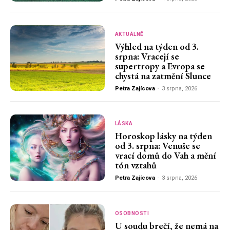
AKTUÁLNĚ
Výhled na týden od 3.
srpna: Vracejí se
supertropy a Evropa se
chystá na zatmění Slunce
Petra Zajícova
-
3 srpna, 2026
LÁSKA
Horoskop lásky na týden
od 3. srpna: Venuše se
vrací domů do Vah a mění
tón vztahů
Petra Zajícova
-
3 srpna, 2026
OSOBNOSTI
U soudu brečí, že nemá na