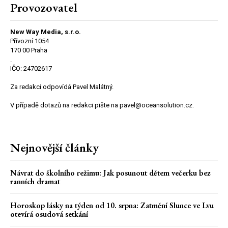
Provozovatel
New Way Media, s.r.o.
Přívozní 1054
170 00 Praha
.
IČO: 24702617
Za redakci odpovídá Pavel Malátný.
V případě dotazů na redakci pište na pavel@oceansolution.cz.
Nejnovější články
Návrat do školního režimu: Jak posunout dětem večerku bez
ranních dramat
Horoskop lásky na týden od 10. srpna: Zatmění Slunce ve Lvu
otevírá osudová setkání