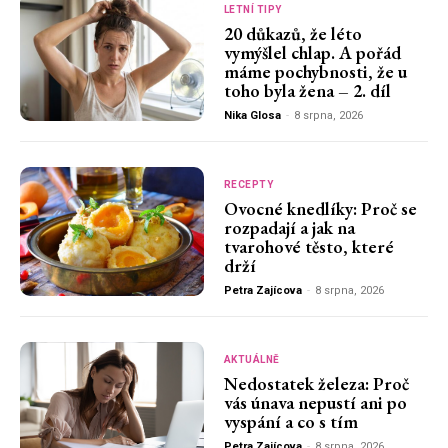
LETNÍ TIPY
20 důkazů, že léto
vymýšlel chlap. A pořád
máme pochybnosti, že u
toho byla žena – 2. díl
Nika Glosa
-
8 srpna, 2026
RECEPTY
Ovocné knedlíky: Proč se
rozpadají a jak na
tvarohové těsto, které
drží
Petra Zajícova
-
8 srpna, 2026
AKTUÁLNĚ
Nedostatek železa: Proč
vás únava nepustí ani po
vyspání a co s tím
Petra Zajícova
-
8 srpna, 2026