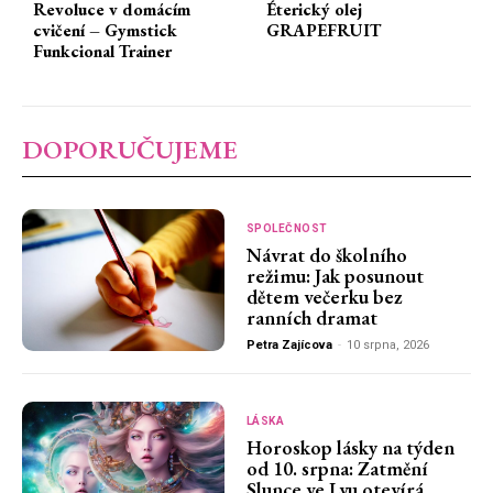
Revoluce v domácím
Éterický olej
cvičení – Gymstick
GRAPEFRUIT
Funkcional Trainer
DOPORUČUJEME
SPOLEČNOST
Návrat do školního
režimu: Jak posunout
dětem večerku bez
ranních dramat
Petra Zajícova
-
10 srpna, 2026
LÁSKA
Horoskop lásky na týden
od 10. srpna: Zatmění
Slunce ve Lvu otevírá