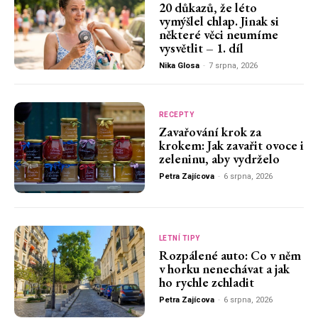
20 důkazů, že léto
vymýšlel chlap. Jinak si
některé věci neumíme
vysvětlit – 1. díl
Nika Glosa
-
7 srpna, 2026
RECEPTY
Zavařování krok za
krokem: Jak zavařit ovoce i
zeleninu, aby vydrželo
Petra Zajícova
-
6 srpna, 2026
LETNÍ TIPY
Rozpálené auto: Co v něm
v horku nenechávat a jak
ho rychle zchladit
Petra Zajícova
-
6 srpna, 2026