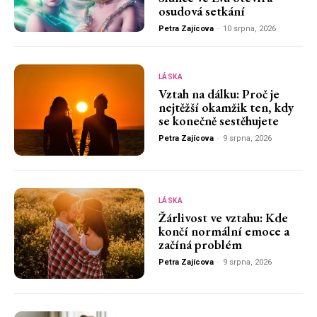
osudová setkání
Petra Zajícova
-
10 srpna, 2026
LÁSKA
Vztah na dálku: Proč je
nejtěžší okamžik ten, kdy
se konečně sestěhujete
Petra Zajícova
-
9 srpna, 2026
LÁSKA
Žárlivost ve vztahu: Kde
končí normální emoce a
začíná problém
Petra Zajícova
-
9 srpna, 2026