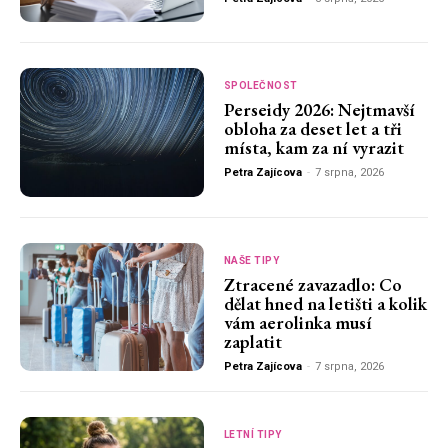
SPOLEČNOST
Perseidy 2026: Nejtmavší
obloha za deset let a tři
místa, kam za ní vyrazit
Petra Zajícova
-
7 srpna, 2026
NAŠE TIPY
Ztracené zavazadlo: Co
dělat hned na letišti a kolik
vám aerolinka musí
zaplatit
Petra Zajícova
-
7 srpna, 2026
LETNÍ TIPY