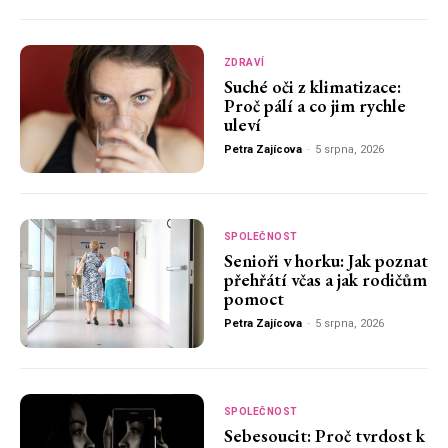
ZDRAVÍ
Suché oči z klimatizace:
Proč pálí a co jim rychle
uleví
Petra Zajícova
-
5 srpna, 2026
SPOLEČNOST
Senioři v horku: Jak poznat
přehřátí včas a jak rodičům
pomoct
Petra Zajícova
-
5 srpna, 2026
SPOLEČNOST
Sebesoucit: Proč tvrdost k