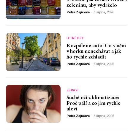
zeleninu, aby vydrželo
Petra Zajícova
-
6 srpna, 2026
LETNÍ TIPY
Rozpálené auto: Co v něm
v horku nenechávat a jak
ho rychle zchladit
Petra Zajícova
-
6 srpna, 2026
ZDRAVÍ
Suché oči z klimatizace:
Proč pálí a co jim rychle
uleví
Petra Zajícova
-
5 srpna, 2026