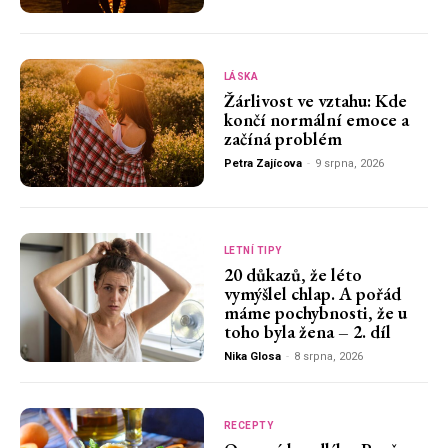
LÁSKA
Žárlivost ve vztahu: Kde
končí normální emoce a
začíná problém
Petra Zajícova
-
9 srpna, 2026
LETNÍ TIPY
20 důkazů, že léto
vymýšlel chlap. A pořád
máme pochybnosti, že u
toho byla žena – 2. díl
Nika Glosa
-
8 srpna, 2026
RECEPTY