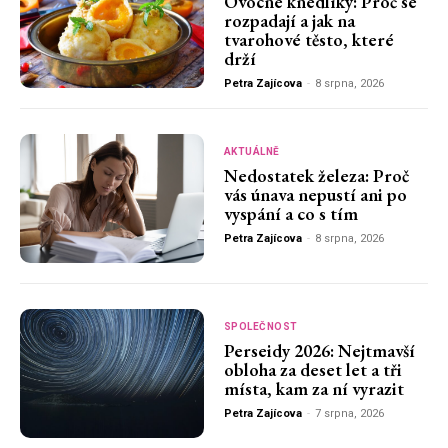
Ovocné knedlíky: Proč se
rozpadají a jak na
tvarohové těsto, které
drží
Petra Zajícova
-
8 srpna, 2026
AKTUÁLNĚ
Nedostatek železa: Proč
vás únava nepustí ani po
vyspání a co s tím
Petra Zajícova
-
8 srpna, 2026
SPOLEČNOST
Perseidy 2026: Nejtmavší
obloha za deset let a tři
místa, kam za ní vyrazit
Petra Zajícova
-
7 srpna, 2026