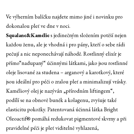
Ve výherním balíčku najdete mimo jiné i novinku pro
dokonalou pleť ve dne v noci.
Squalane&Kamélie
s jedinečným složením potěší nejen
každou ženu, ale je vhodná i pro pány, kteří o sebe rádi
pečují a nic neponechávají náhodě. Rostlinný elixír je
přímo“nadupaný“ účinnými látkami, jako jsou rostlinné
oleje lisované za studena – arganový a karotkový, které
jsou ideální pro péči o zralou pleť a minimalizují vrásky.
Kaméliový olej je nazýván „přírodním liftingem“,
podílí se na obnově buněk a kolagenu, zvyšuje také
elasticitu pokožky. Patentovaná účinná látka Bright
Oleoactif® pomáhá redukovat pigmentové skvrny a při
pravidelné péči je pleť viditelně vyhlazená,