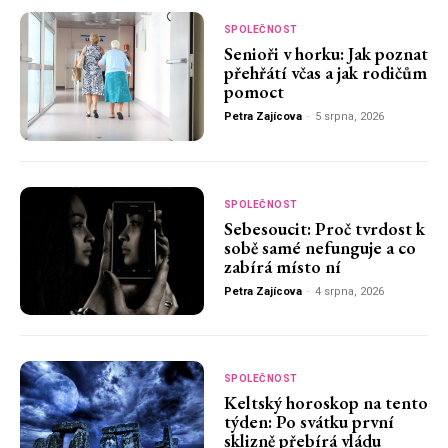
SPOLEČNOST
Senioři v horku: Jak poznat
přehřátí včas a jak rodičům
pomoct
Petra Zajícova
-
5 srpna, 2026
SPOLEČNOST
Sebesoucit: Proč tvrdost k
sobě samé nefunguje a co
zabírá místo ní
Petra Zajícova
-
4 srpna, 2026
SPOLEČNOST
Keltský horoskop na tento
týden: Po svátku první
sklizně přebírá vládu