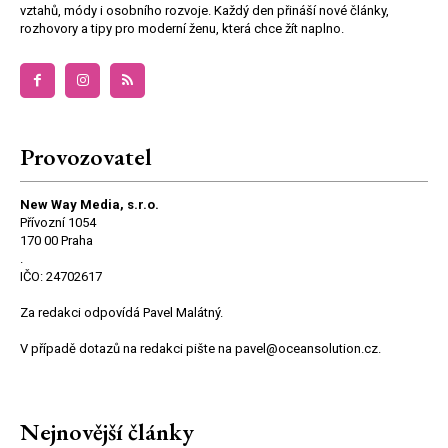
vztahů, módy i osobního rozvoje. Každý den přináší nové články,
rozhovory a tipy pro moderní ženu, která chce žít naplno.
Provozovatel
New Way Media, s.r.o.
Přívozní 1054
170 00 Praha
.
IČO: 24702617
Za redakci odpovídá Pavel Malátný.
V případě dotazů na redakci pište na pavel@oceansolution.cz.
Nejnovější články