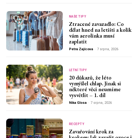
NAŠE TIPY
Ztracené zavazadlo: Co
dělat hned na letišti a kolik
vám aerolinka musí
zaplatit
Petra Zajícova
-
7 srpna, 2026
LETNÍ TIPY
20 důkazů, že léto
vymýšlel chlap. Jinak si
některé věci neumíme
vysvětlit – 1. díl
Nika Glosa
-
7 srpna, 2026
RECEPTY
Zavařování krok za
krokem: Jak zavařit ovoce i