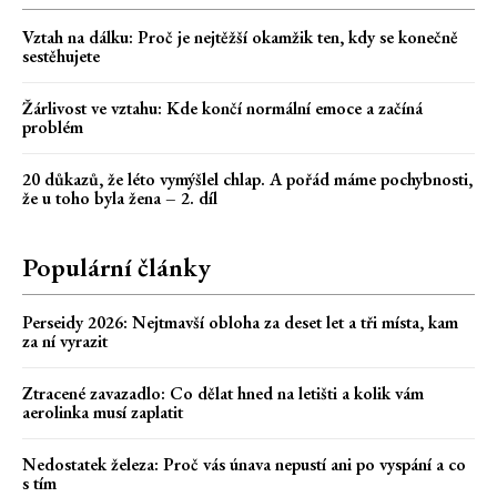
Vztah na dálku: Proč je nejtěžší okamžik ten, kdy se konečně
sestěhujete
Žárlivost ve vztahu: Kde končí normální emoce a začíná
problém
20 důkazů, že léto vymýšlel chlap. A pořád máme pochybnosti,
že u toho byla žena – 2. díl
Populární články
Perseidy 2026: Nejtmavší obloha za deset let a tři místa, kam
za ní vyrazit
Ztracené zavazadlo: Co dělat hned na letišti a kolik vám
aerolinka musí zaplatit
Nedostatek železa: Proč vás únava nepustí ani po vyspání a co
s tím