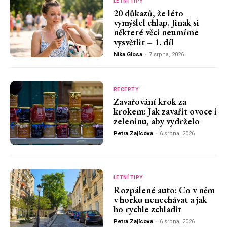
LETNÍ TIPY
20 důkazů, že léto
vymýšlel chlap. Jinak si
některé věci neumíme
vysvětlit – 1. díl
Nika Glosa
-
7 srpna, 2026
RECEPTY
Zavařování krok za
krokem: Jak zavařit ovoce i
zeleninu, aby vydrželo
Petra Zajícova
-
6 srpna, 2026
LETNÍ TIPY
Rozpálené auto: Co v něm
v horku nenechávat a jak
ho rychle zchladit
Petra Zajícova
-
6 srpna, 2026