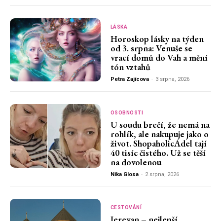
LÁSKA
Horoskop lásky na týden
od 3. srpna: Venuše se
vrací domů do Vah a mění
tón vztahů
Petra Zajícova
-
3 srpna, 2026
OSOBNOSTI
U soudu brečí, že nemá na
rohlík, ale nakupuje jako o
život. ShopaholicAdel tají
40 tisíc čistého. Už se těší
na dovolenou
Nika Glosa
-
2 srpna, 2026
CESTOVÁNÍ
Jerevan – nejlepší