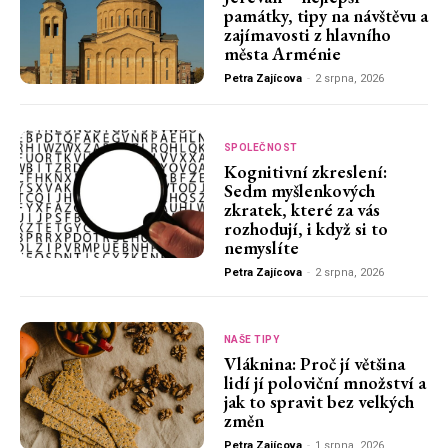
památky, tipy na návštěvu a
zajímavosti z hlavního
města Arménie
Petra Zajícova
-
2 srpna, 2026
SPOLEČNOST
Kognitivní zkreslení:
Sedm myšlenkových
zkratek, které za vás
rozhodují, i když si to
nemyslíte
Petra Zajícova
-
2 srpna, 2026
NAŠE TIPY
Vláknina: Proč jí většina
lidí jí poloviční množství a
jak to spravit bez velkých
změn
Petra Zajícova
-
1 srpna, 2026