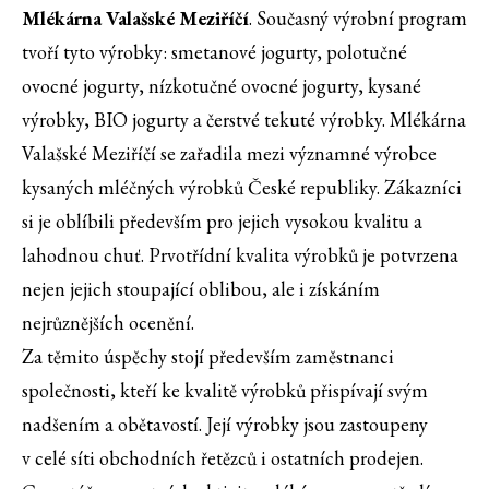
Mlékárna Valašské Meziříčí
. Současný výrobní program
tvoří tyto výrobky: smetanové jogurty, polotučné
ovocné jogurty, nízkotučné ovocné jogurty, kysané
výrobky, BIO jogurty a čerstvé tekuté výrobky. Mlékárna
Valašské Meziříčí se zařadila mezi významné výrobce
kysaných mléčných výrobků České republiky. Zákazníci
si je oblíbili především pro jejich vysokou kvalitu a
lahodnou chuť. Prvotřídní kvalita výrobků je potvrzena
nejen jejich stoupající oblibou, ale i získáním
nejrůznějších ocenění.
Za těmito úspěchy stojí především zaměstnanci
společnosti, kteří ke kvalitě výrobků přispívají svým
nadšením a obětavostí. Její výrobky jsou zastoupeny
v celé síti obchodních řetězců i ostatních prodejen.