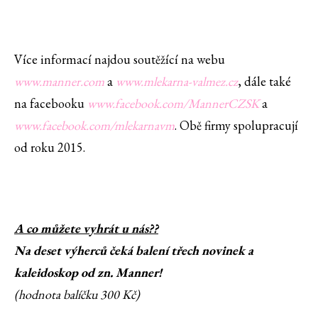
Více informací najdou soutěžící na webu
www.manner.com
a
www.mlekarna-valmez.cz
, dále také
na facebooku
www.facebook.com/MannerCZSK
a
www.facebook.com/mlekarnavm
. Obě firmy spolupracují
od roku 2015.
A co můžete vyhrát u nás??
Na deset výherců čeká balení třech novinek a
kaleidoskop od zn. Manner!
(hodnota balíčku 300 Kč)