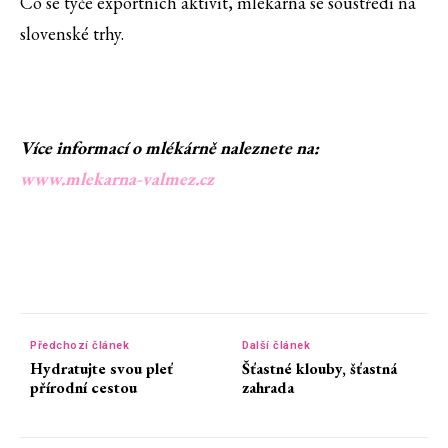
Co se týče exportních aktivit, mlékárna se soustředí na
slovenské trhy.
Více informací o mlékárně naleznete na:
www.mlekarna-valmez.cz
Předchozí článek
Další článek
Hydratujte svou pleť
Šťastné klouby, šťastná
přírodní cestou
zahrada