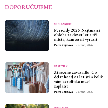
DOPORUČUJEME
SPOLEČNOST
Perseidy 2026: Nejtmavší
obloha za deset let a tři
místa, kam za ní vyrazit
Petra Zajícova
-
7 srpna, 2026
NAŠE TIPY
Ztracené zavazadlo: Co
dělat hned na letišti a kolik
vám aerolinka musí
zaplatit
Petra Zajícova
-
7 srpna, 2026