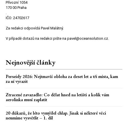
Přívozní 1054
170 00 Praha
.
IČO: 24702617
Za redakci odpovídá Pavel Malátný.
V případě dotazů na redakci pište na pavel@oceansolution.cz.
Nejnovější články
Perseidy 2026: Nejtmavší obloha za deset let a tři místa, kam
za ní vyrazit
Ztracené zavazadlo: Co dělat hned na letišti a kolik vám
aerolinka musí zaplatit
20 důkazů, že léto vymýšlel chlap. Jinak si některé věci
neumíme vysvětlit – 1. díl