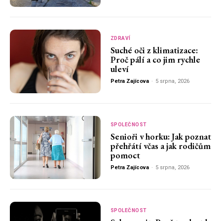
ZDRAVÍ
Suché oči z klimatizace:
Proč pálí a co jim rychle
uleví
Petra Zajícova
-
5 srpna, 2026
SPOLEČNOST
Senioři v horku: Jak poznat
přehřátí včas a jak rodičům
pomoct
Petra Zajícova
-
5 srpna, 2026
SPOLEČNOST