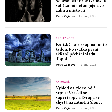
Sebesoucit: Proč tvrdost k
sobě samé nefunguje a co
zabírá místo ní
Petra Zajícova
-
4 srpna, 2026
SPOLEČNOST
Keltský horoskop na tento
týden: Po svátku první
sklizně přebírá vládu
Topol
Petra Zajícova
-
4 srpna, 2026
AKTUÁLNĚ
Výhled na týden od 3.
srpna: Vracejí se
supertropy a Evropa se
chystá na zatmění Slunce
Petra Zajícova
-
3 srpna, 2026