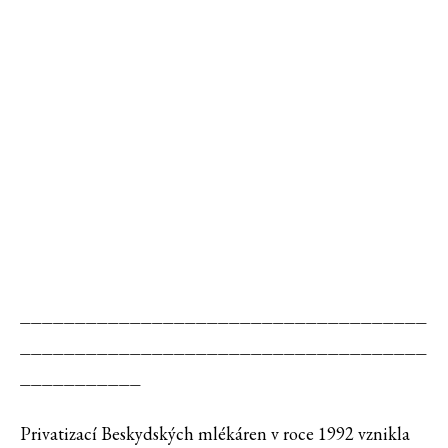
_____________________________________
_____________________________________
___________
Privatizací Beskydských mlékáren v roce 1992 vznikla