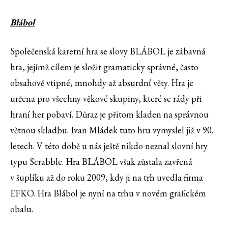
Blábol
Společenská karetní hra se slovy BLÁBOL je zábavná
hra, jejímž cílem je složit gramaticky správné, často
obsahově vtipné, mnohdy až absurdní věty. Hra je
určena pro všechny věkové skupiny, které se rády při
hraní her pobaví. Důraz je přitom kladen na správnou
větnou skladbu. Ivan Mládek tuto hru vymyslel již v 90.
letech. V této době u nás ještě nikdo neznal slovní hry
typu Scrabble. Hra BLÁBOL však zůstala zavřená
v šuplíku až do roku 2009, kdy ji na trh uvedla firma
EFKO. Hra Blábol je nyní na trhu v novém grafickém
obalu.