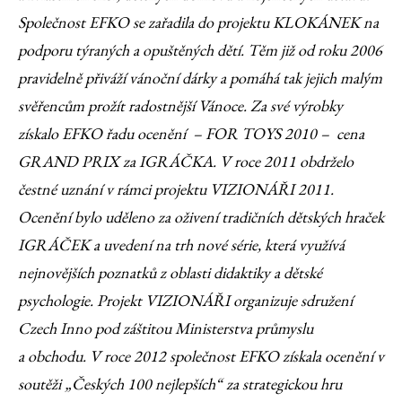
Společnost EFKO se zařadila do projektu KLOKÁNEK na
podporu týraných a opuštěných dětí. Těm již od roku 2006
pravidelně přiváží vánoční dárky a pomáhá tak jejich malým
svěřencům prožít radostnější Vánoce. Za své výrobky
získalo EFKO řadu ocenění – FOR TOYS 2010 – cena
GRAND PRIX za IGRÁČKA. V roce 2011 obdrželo
čestné uznání v rámci projektu VIZIONÁŘI 2011.
Ocenění bylo uděleno za oživení tradičních dětských hraček
IGRÁČEK a uvedení na trh nové série, která využívá
nejnovějších poznatků z oblasti didaktiky a dětské
psychologie. Projekt VIZIONÁŘI organizuje sdružení
Czech Inno pod záštitou Ministerstva průmyslu
a obchodu. V roce 2012 společnost EFKO získala ocenění v
soutěži „Českých 100 nejlepších“ za strategickou hru