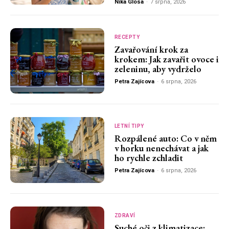
Nika Glosa
-
7 srpna, 2026
RECEPTY
Zavařování krok za
krokem: Jak zavařit ovoce i
zeleninu, aby vydrželo
Petra Zajícova
-
6 srpna, 2026
LETNÍ TIPY
Rozpálené auto: Co v něm
v horku nenechávat a jak
ho rychle zchladit
Petra Zajícova
-
6 srpna, 2026
ZDRAVÍ
Suché oči z klimatizace: