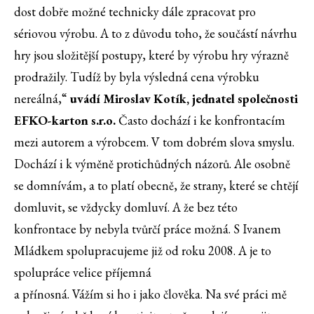
dost dobře možné technicky dále zpracovat pro
sériovou výrobu. A to z důvodu toho, že součástí návrhu
hry jsou složitější postupy, které by výrobu hry výrazně
prodražily. Tudíž by byla výsledná cena výrobku
nereálná,“
uvádí Miroslav Kotík, jednatel společnosti
EFKO-karton s.r.o.
Často dochází i ke konfrontacím
mezi autorem a výrobcem. V tom dobrém slova smyslu.
Dochází i k výměně protichůdných názorů. Ale osobně
se domnívám, a to platí obecně, že strany, které se chtějí
domluvit, se vždycky domluví. A že bez této
konfrontace by nebyla tvůrčí práce možná. S Ivanem
Mládkem spolupracujeme již od roku 2008. A je to
spolupráce velice příjemná
a přínosná. Vážím si ho i jako člověka. Na své práci mě