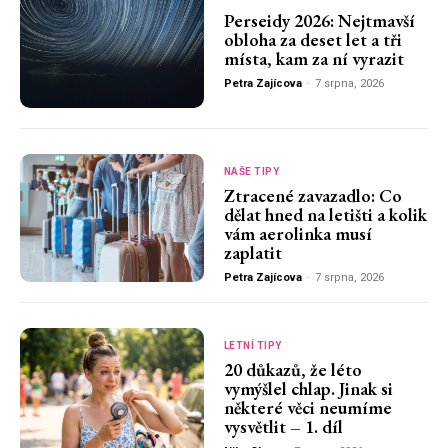
Perseidy 2026: Nejtmavší
obloha za deset let a tři
místa, kam za ní vyrazit
Petra Zajícova
-
7 srpna, 2026
NAŠE TIPY
Ztracené zavazadlo: Co
dělat hned na letišti a kolik
vám aerolinka musí
zaplatit
Petra Zajícova
-
7 srpna, 2026
LETNÍ TIPY
20 důkazů, že léto
vymýšlel chlap. Jinak si
některé věci neumíme
vysvětlit – 1. díl