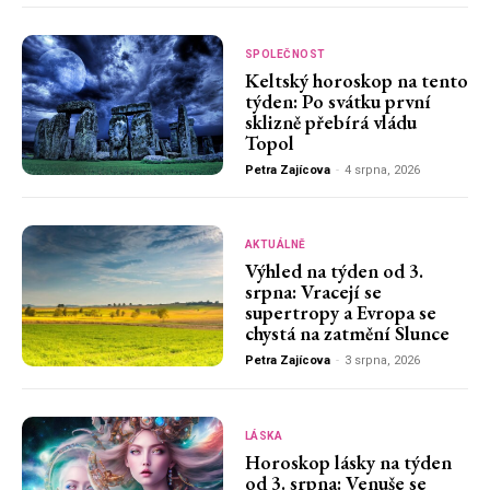
SPOLEČNOST
Keltský horoskop na tento
týden: Po svátku první
sklizně přebírá vládu
Topol
Petra Zajícova
-
4 srpna, 2026
AKTUÁLNĚ
Výhled na týden od 3.
srpna: Vracejí se
supertropy a Evropa se
chystá na zatmění Slunce
Petra Zajícova
-
3 srpna, 2026
LÁSKA
Horoskop lásky na týden
od 3. srpna: Venuše se