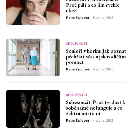
Proč pálí a co jim rychle
uleví
Petra Zajícova
-
5 srpna, 2026
SPOLEČNOST
Senioři v horku: Jak poznat
přehřátí včas a jak rodičům
pomoct
Petra Zajícova
-
5 srpna, 2026
SPOLEČNOST
Sebesoucit: Proč tvrdost k
sobě samé nefunguje a co
zabírá místo ní
Petra Zajícova
-
4 srpna, 2026