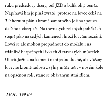
ruku předsedovy dcery, půl JZD a balík plný peněz.
Napínavá hra je plná zvratů, protože na lovce čeká na
3D herním plánu kromě samotného Jožina spousta
dalšího nebezpečí. Na travnatých zelených políčkách
stejně jako na šedých kamenech hrozí lovcům sežrání.
Lovci se ale mohou propadnout do močálu i na
zdánlivě bezpečných lávkách či travnatých můstcích.
Ulovit Jožina na kameni není jednoduché, ale vítězný
lovec se kromě radosti z výhry může těšit v novém kole
na opačnou roli, stane se obávaným strašidlem.
MOC 399 Kč