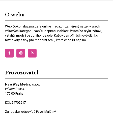
O webu
Web Dokonalazena.cz je online magazín zaměřený na ženy všech
věkových kategorií. Nabízí inspiraci v oblasti životního stylu, zdraví,
vztahů, módy i osobního rozvoje. Každý den přináší nové články,
rozhovory a tipy pro moderní ženu, která chce žít naplno.
Provozovatel
New Way Media, s.r.o.
Přívozní 1054
170 00 Praha
.
IČO: 24702617
Za redakci odpovídá Pavel Malátný.