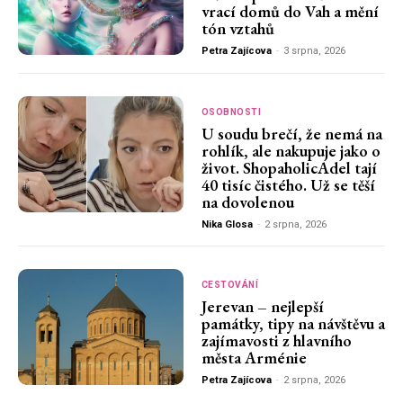
vrací domů do Vah a mění
tón vztahů
Petra Zajícova
-
3 srpna, 2026
OSOBNOSTI
U soudu brečí, že nemá na
rohlík, ale nakupuje jako o
život. ShopaholicAdel tají
40 tisíc čistého. Už se těší
na dovolenou
Nika Glosa
-
2 srpna, 2026
CESTOVÁNÍ
Jerevan – nejlepší
památky, tipy na návštěvu a
zajímavosti z hlavního
města Arménie
Petra Zajícova
-
2 srpna, 2026