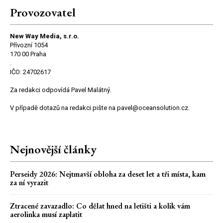
Provozovatel
New Way Media, s.r.o.
Přívozní 1054
170 00 Praha
.
IČO: 24702617
Za redakci odpovídá Pavel Malátný.
V případě dotazů na redakci pište na pavel@oceansolution.cz.
Nejnovější články
Perseidy 2026: Nejtmavší obloha za deset let a tři místa, kam
za ní vyrazit
Ztracené zavazadlo: Co dělat hned na letišti a kolik vám
aerolinka musí zaplatit