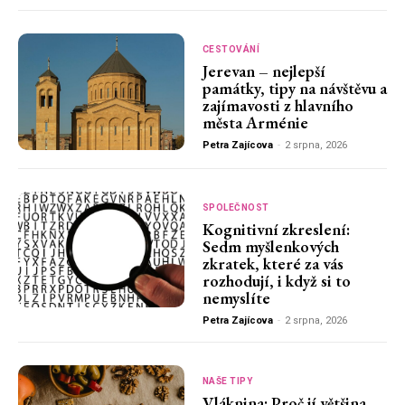
CESTOVÁNÍ
Jerevan – nejlepší
památky, tipy na návštěvu a
zajímavosti z hlavního
města Arménie
Petra Zajícova
-
2 srpna, 2026
SPOLEČNOST
Kognitivní zkreslení:
Sedm myšlenkových
zkratek, které za vás
rozhodují, i když si to
nemyslíte
Petra Zajícova
-
2 srpna, 2026
NAŠE TIPY
Vláknina: Proč jí většina