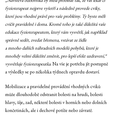
„Návštěva odborníka by měla probíhat tak, že vás lékař či
fyzioterapeut nejprve vyšetří a následně provede cviky,
které jsou vhodné právě pro vaše problémy. Ty byste měli
cvičit pravidelně i doma. Kromě toho je také důležitá vaše
edukace fyzioterapeutem, který vám vysvětlí, jak například
správně sedět, zvedat břemena, vstávat ze židle
a mnoho dalších náhradních modelů pohybů, které je
mnohdy velmi důležité změnit, pro lepší efekt uzdravení,“
vysvětluje fyzioterapeutka
. Na vše je potřeba jít postupně
a výsledky se po několika týdnech opravdu dostaví.
Mobilizace a pravidelné provádění vhodných cviků
může dlouhodobě odstranit bolesti na hrudi, bolesti
hlavy, šíje, zad, některé bolesti v horních nebo dolních
končetinách, ale i dechové potíže nebo závratě.