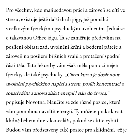
Pro všechny, kdo mají sedavou práci a zároveň se cítí ve
stresu, existuje ještě další druh jógy, jež pomáhá
s celkovým fyzickým i psychickým uvolněním. Jedná se
o takzvanou Office jógu. Ta se zaměřuje především na
posílení oblasti zad, uvolnění krční a bederní páteře a
zároveň na posílení břišních svalů a protažení spodní
části těla. Tato lekce by vám však měla pomoci nejen
fyzicky, ale také psychicky.
„Cílem kurzu je dosáhnout
uvolnění psychického napětí a stresu, posílit koncentraci a
soustředění a znovu získat energii i elán do života,“
popisuje Novotná. Naučíte se zde různé pozice, které
vám pomohou navrátit energii. Ty můžete praktikovat
klidně během dne v kanceláři, pokud se cítíte vybití.
Budou vám představeny také pozice pro zklidnění, jež je