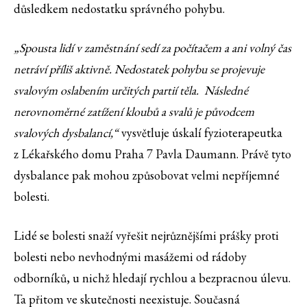
důsledkem nedostatku správného pohybu.
„Spousta lidí v zaměstnání sedí za počítačem a ani volný čas
netráví příliš aktivně. Nedostatek pohybu se projevuje
svalovým oslabením určitých partií těla. Následné
nerovnoměrné zatížení kloubů a svalů je původcem
svalových dysbalancí,“
vysvětluje úskalí fyzioterapeutka
z Lékařského domu Praha 7 Pavla Daumann. Právě tyto
dysbalance pak mohou způsobovat velmi nepříjemné
bolesti.
Lidé se bolesti snaží vyřešit nejrůznějšími prášky proti
bolesti nebo nevhodnými masážemi od rádoby
odborníků, u nichž hledají rychlou a bezpracnou úlevu.
Ta přitom ve skutečnosti neexistuje. Současná