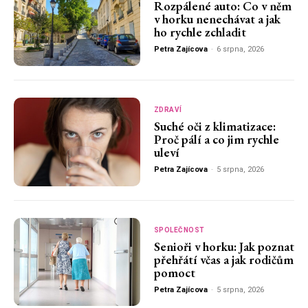
Rozpálené auto: Co v něm
v horku nenechávat a jak
ho rychle zchladit
Petra Zajícova
-
6 srpna, 2026
ZDRAVÍ
Suché oči z klimatizace:
Proč pálí a co jim rychle
uleví
Petra Zajícova
-
5 srpna, 2026
SPOLEČNOST
Senioři v horku: Jak poznat
přehřátí včas a jak rodičům
pomoct
Petra Zajícova
-
5 srpna, 2026