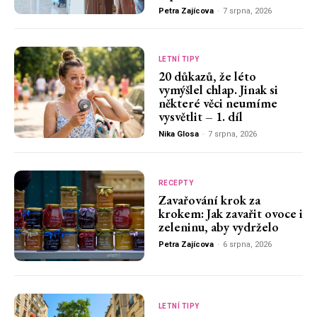
Petra Zajícova
-
7 srpna, 2026
LETNÍ TIPY
20 důkazů, že léto
vymýšlel chlap. Jinak si
některé věci neumíme
vysvětlit – 1. díl
Nika Glosa
-
7 srpna, 2026
RECEPTY
Zavařování krok za
krokem: Jak zavařit ovoce i
zeleninu, aby vydrželo
Petra Zajícova
-
6 srpna, 2026
LETNÍ TIPY