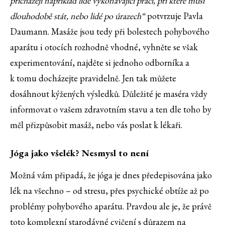
přicházejí například lidé vykonávající práci, při které musí
dlouhodobě stát, nebo lidé po úrazech“
potvrzuje Pavla
Daumann. Masáže jsou tedy při bolestech pohybového
aparátu i otocích rozhodně vhodné, vyhněte se však
experimentování, najděte si jednoho odborníka a
k tomu docházejte pravidelně. Jen tak můžete
dosáhnout kýžených výsledků. Důležité je maséra vždy
informovat o vašem zdravotním stavu a ten dle toho by
měl přizpůsobit masáž, nebo vás poslat k lékaři.
Jóga jako všelék? Nesmysl to není
Možná vám připadá, že jóga je dnes předepisována jako
lék na všechno – od stresu, přes psychické obtíže až po
problémy pohybového aparátu. Pravdou ale je, že právě
toto komplexní starodávné cvičení s důrazem na