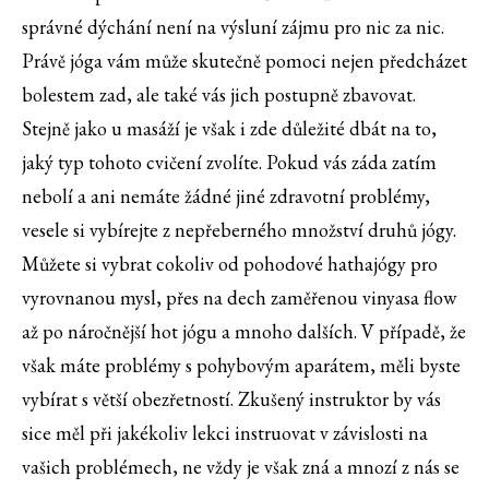
správné dýchání není na výsluní zájmu pro nic za nic.
Právě jóga vám může skutečně pomoci nejen předcházet
bolestem zad, ale také vás jich postupně zbavovat.
Stejně jako u masáží je však i zde důležité dbát na to,
jaký typ tohoto cvičení zvolíte. Pokud vás záda zatím
nebolí a ani nemáte žádné jiné zdravotní problémy,
vesele si vybírejte z nepřeberného množství druhů jógy.
Můžete si vybrat cokoliv od pohodové hathajógy pro
vyrovnanou mysl, přes na dech zaměřenou vinyasa flow
až po náročnější hot jógu a mnoho dalších. V případě, že
však máte problémy s pohybovým aparátem, měli byste
vybírat s větší obezřetností. Zkušený instruktor by vás
sice měl při jakékoliv lekci instruovat v závislosti na
vašich problémech, ne vždy je však zná a mnozí z nás se