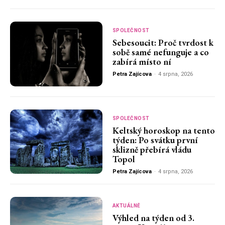
SPOLEČNOST
Sebesoucit: Proč tvrdost k
sobě samé nefunguje a co
zabírá místo ní
Petra Zajícova
-
4 srpna, 2026
SPOLEČNOST
Keltský horoskop na tento
týden: Po svátku první
sklizně přebírá vládu
Topol
Petra Zajícova
-
4 srpna, 2026
AKTUÁLNĚ
Výhled na týden od 3.