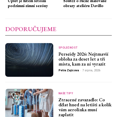
Úplet je hitem letošní
Soutěž o ručně malované
podzimní-zimní sezóny
obrazy ateliéru Davillo
DOPORUČUJEME
SPOLEČNOST
Perseidy 2026: Nejtmavší
obloha za deset let a tři
místa, kam za ní vyrazit
Petra Zajícova
-
7 srpna, 2026
NAŠE TIPY
Ztracené zavazadlo: Co
dělat hned na letišti a kolik
vám aerolinka musí
zaplatit