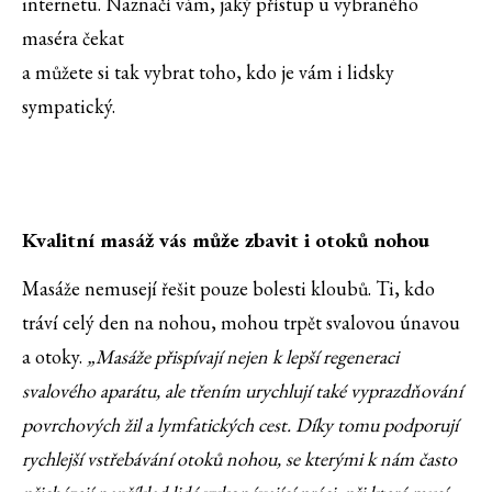
internetu. Naznačí vám, jaký přístup u vybraného
maséra čekat
a můžete si tak vybrat toho, kdo je vám i lidsky
sympatický.
Kvalitní masáž vás může zbavit i otoků nohou
Masáže nemusejí řešit pouze bolesti kloubů. Ti, kdo
tráví celý den na nohou, mohou trpět svalovou únavou
a otoky.
„Masáže přispívají nejen k lepší regeneraci
svalového aparátu, ale třením urychlují také vyprazdňování
povrchových žil a lymfatických cest. Díky tomu podporují
rychlejší vstřebávání otoků nohou, se kterými k nám často