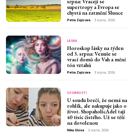
srpna: Vracejí se
supertropy a Evropa se
chystá na zatmění Slunce
Petra Zajícova
-
3 srpna, 2026
LÁSKA
Horoskop lásky na týden
od 3. srpna: Venuše se
vrací domů do Vah a mění
tón vztahů
Petra Zajícova
-
3 srpna, 2026
OSOBNOSTI
U soudu brečí, že nemá na
rohlík, ale nakupuje jako o
život. ShopaholicAdel tají
40 tisíc čistého. Už se těší
na dovolenou
Nika Glosa
-
2 srpna, 2026