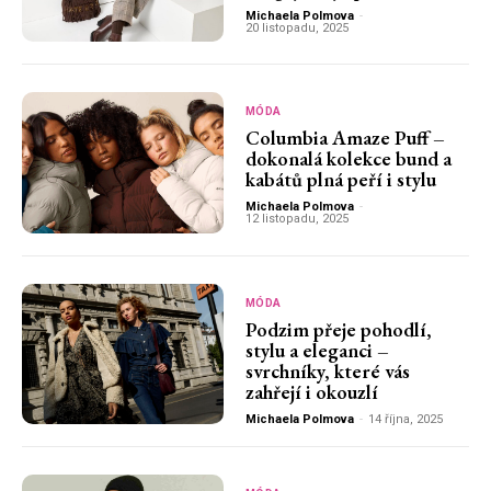
Michaela Polmova
-
20 listopadu, 2025
MÓDA
Columbia Amaze Puff –
dokonalá kolekce bund a
kabátů plná peří i stylu
Michaela Polmova
-
12 listopadu, 2025
MÓDA
Podzim přeje pohodlí,
stylu a eleganci –
svrchníky, které vás
zahřejí i okouzlí
Michaela Polmova
-
14 října, 2025