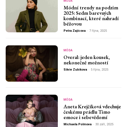
MÓDA
Módní trendy na podzim
2025: Sedm barevných
kombinací, které nahradí
béžovou
Petra Zajícova
-
7 října, 2025
MÓDA
Overal: jeden kousek,
nekonečně možností
Silvie Zubikova
-
5 října, 2025
MÓDA
Aneta Krejčíková vdechuje
českému prádlu Timo
emoce i sebevědomí
Michaela Polmova
-
30 září, 2025