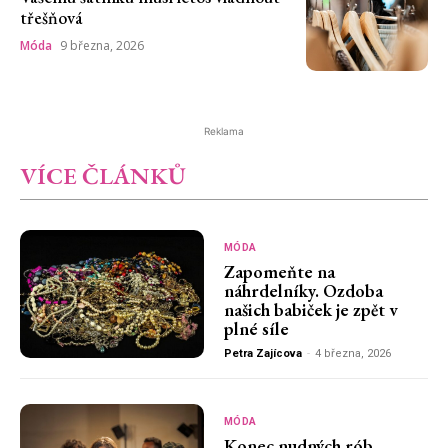
třešňová
Móda
9 března, 2026
Reklama
VÍCE ČLÁNKŮ
MÓDA
Zapomeňte na
náhrdelníky. Ozdoba
našich babiček je zpět v
plné síle
Petra Zajícova
-
4 března, 2026
MÓDA
Konec nudných rób.