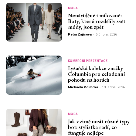
MÓDA
Nenáviděné i milované:
Boty, které rozdělily svět
módy, jsou zpět
Petra Zajícova
-
5 února, 2026
KOMERČNÍ PREZENTACE
Lyžařská kolekce značky
Columbia pro celodenní
pohodu na horách
Michaela Polmova
-
13 ledna, 2026
MÓDA
Jak v zimě nosit různé typy
bot: stylistka radí, co
funguje nejlépe