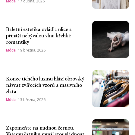
Móda
17 dubna, 2026
Baletní estetika ovládla ulice a
přináší nebývalou vlnu křehké
romantiky
Móda
19 března, 2026
Konec tichého luxusu hlásí obrovský
návrat zvířecích vzorů a masivního
zlata
Móda
13 března, 2026
Zapomeňte na nudnou černou.
Vašemu šatníku musí letos vládnout