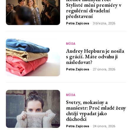
Stylisté mění premiéry v
regulérní divadelní
představení
Petra Zajícova
-
3 března, 2026
MÓDA
Audrey Hepburn je nosila
s grácií. Máte odvahu ji
následovat?
Petra Zajícova
-
27 února, 2026
MÓDA
Svetry, mokasíny a
manšestr: Proč mladé ženy
chtějí vypadat jako
důchodci
Petra Zajícova
-
24 února, 2026