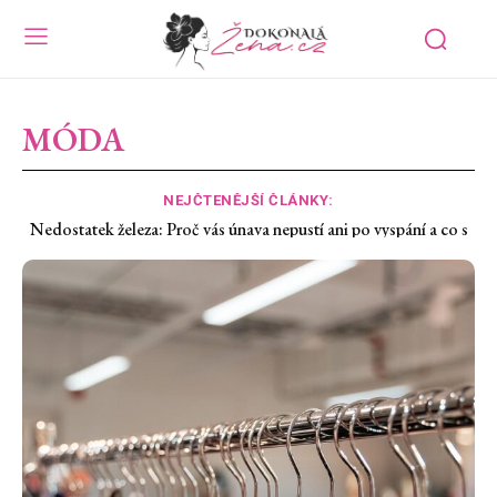
MÓDA
NEJČTENĚJŠÍ ČLÁNKY:
Perseidy 2026: Nejtmavší obloha za deset let a tři místa, kam za
ní vyrazit