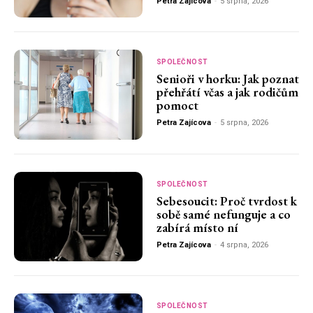
Petra Zajícova
-
5 srpna, 2026
SPOLEČNOST
Senioři v horku: Jak poznat
přehřátí včas a jak rodičům
pomoct
Petra Zajícova
-
5 srpna, 2026
SPOLEČNOST
Sebesoucit: Proč tvrdost k
sobě samé nefunguje a co
zabírá místo ní
Petra Zajícova
-
4 srpna, 2026
SPOLEČNOST