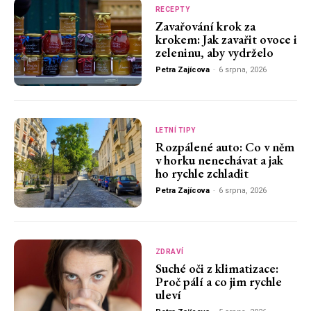
RECEPTY
Zavařování krok za
krokem: Jak zavařit ovoce i
zeleninu, aby vydrželo
Petra Zajícova
-
6 srpna, 2026
LETNÍ TIPY
Rozpálené auto: Co v něm
v horku nenechávat a jak
ho rychle zchladit
Petra Zajícova
-
6 srpna, 2026
ZDRAVÍ
Suché oči z klimatizace:
Proč pálí a co jim rychle
uleví