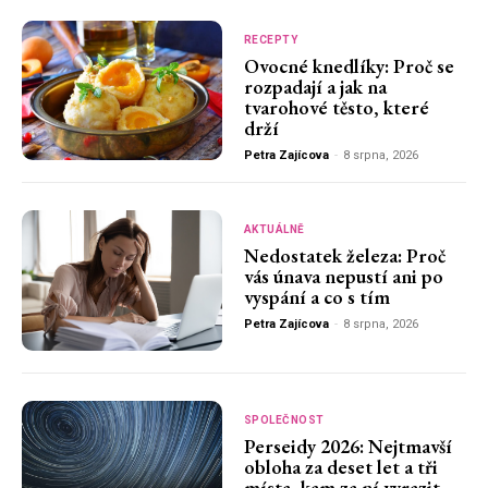
RECEPTY
Ovocné knedlíky: Proč se
rozpadají a jak na
tvarohové těsto, které
drží
Petra Zajícova
-
8 srpna, 2026
AKTUÁLNĚ
Nedostatek železa: Proč
vás únava nepustí ani po
vyspání a co s tím
Petra Zajícova
-
8 srpna, 2026
SPOLEČNOST
Perseidy 2026: Nejtmavší
obloha za deset let a tři
místa, kam za ní vyrazit