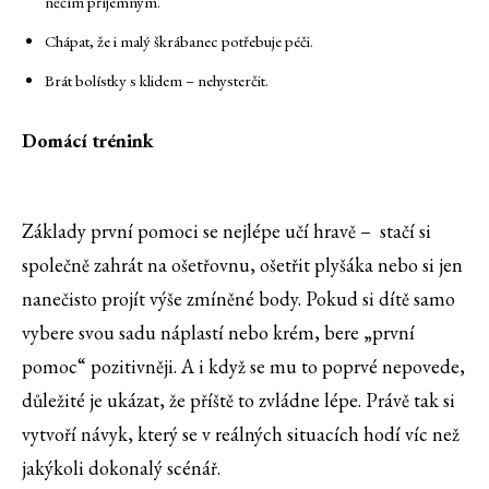
něčím příjemným.
Chápat, že i malý škrábanec potřebuje péči.
Brát bolístky s klidem – nehysterčit.
Domácí trénink
Základy první pomoci se nejlépe učí hravě – stačí si
společně zahrát na ošetřovnu, ošetřit plyšáka nebo si jen
nanečisto projít výše zmíněné body. Pokud si dítě samo
vybere svou sadu náplastí nebo krém, bere „první
pomoc“ pozitivněji. A i když se mu to poprvé nepovede,
důležité je ukázat, že příště to zvládne lépe. Právě tak si
vytvoří návyk, který se v reálných situacích hodí víc než
jakýkoli dokonalý scénář.