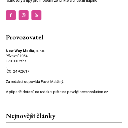
rozhovory a tipy pro moderní ženu, která chce žít naplno.
Provozovatel
New Way Media, s.r.o.
Přívozní 1054
170 00 Praha
.
IČO: 24702617
Za redakci odpovídá Pavel Malátný.
V případě dotazů na redakci pište na pavel@oceansolution.cz.
Nejnovější články