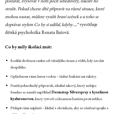
postarat, zvyšovat v něm pocit sebedůvěry, nikoliv ho
strašit. Pokud chcete dítě připravit na různé situace, které
mohou nastat, můžete využít hraní scének a u toho se
doptávat stylem Co by si udělal, kdyby…,“
vysvětluje
dětská psycholožka Renata Bašová.
Co by měly školáci znát:
Rozlišit drobnou ranku od vážnějšího úrazu a vědět, kdy zavolat
dospělého.
Opláchnout ránu čistou vodou – žádné foukání ani rukávy.
Použít jednoduchý přípravek, ideálně takový, který neštípe.
Snadno se nanáší například
Dermatop Silverspray s kyselinou
hyaluronovou
, který vytvoří ochrannou bariéru proti infekci.
Přelepit ránu náplastí – klidně s obrázkem, aby se ošetření spojilo s