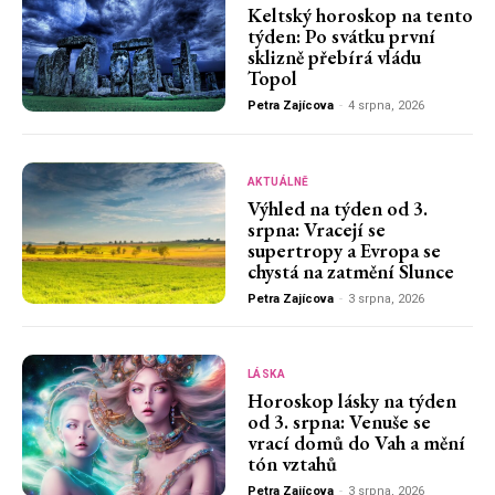
Keltský horoskop na tento
týden: Po svátku první
sklizně přebírá vládu
Topol
Petra Zajícova
-
4 srpna, 2026
AKTUÁLNĚ
Výhled na týden od 3.
srpna: Vracejí se
supertropy a Evropa se
chystá na zatmění Slunce
Petra Zajícova
-
3 srpna, 2026
LÁSKA
Horoskop lásky na týden
od 3. srpna: Venuše se
vrací domů do Vah a mění
tón vztahů
Petra Zajícova
-
3 srpna, 2026