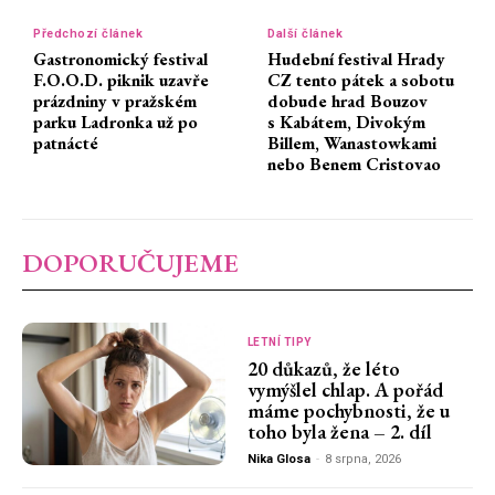
Předchozí článek
Další článek
Gastronomický festival
Hudební festival Hrady
F.O.O.D. piknik uzavře
CZ tento pátek a sobotu
prázdniny v pražském
dobude hrad Bouzov
parku Ladronka už po
s Kabátem, Divokým
patnácté
Billem, Wanastowkami
nebo Benem Cristovao
DOPORUČUJEME
LETNÍ TIPY
20 důkazů, že léto
vymýšlel chlap. A pořád
máme pochybnosti, že u
toho byla žena – 2. díl
Nika Glosa
-
8 srpna, 2026