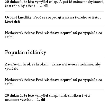
20 důkazů, že léto vymýšlel chlap. A pořád máme pochybnosti,
že u toho byla žena – 2. díl
Ovocné knedlíky: Proč se rozpadají a jak na tvarohové těsto,
které drží
Nedostatek železa: Proč vás únava nepustí ani po vyspání a co
s tím
Populární články
Zavařování krok za krokem: Jak zavařit ovoce i zeleninu, aby
vydrželo
Nedostatek železa: Proč vás únava nepustí ani po vyspání a co
s tím
20 důkazů, že léto vymýšlel chlap. Jinak si některé věci
neumíme vysvětlit – 1. díl