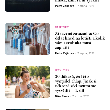
Petra Zajícova
-
7 srpna, 2026
NAŠE TIPY
Ztracené zavazadlo: Co
dělat hned na letišti a kolik
vám aerolinka musí
zaplatit
Petra Zajícova
-
7 srpna, 2026
LETNÍ TIPY
20 důkazů, že léto
vymýšlel chlap. Jinak si
některé věci neumíme
vysvětlit – 1. díl
Nika Glosa
-
7 srpna, 2026