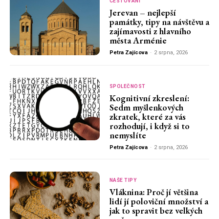
CESTOVÁNÍ
Jerevan – nejlepší
památky, tipy na návštěvu a
zajímavosti z hlavního
města Arménie
Petra Zajícova
-
2 srpna, 2026
SPOLEČNOST
Kognitivní zkreslení:
Sedm myšlenkových
zkratek, které za vás
rozhodují, i když si to
nemyslíte
Petra Zajícova
-
2 srpna, 2026
NAŠE TIPY
Vláknina: Proč jí většina
lidí jí poloviční množství a
jak to spravit bez velkých