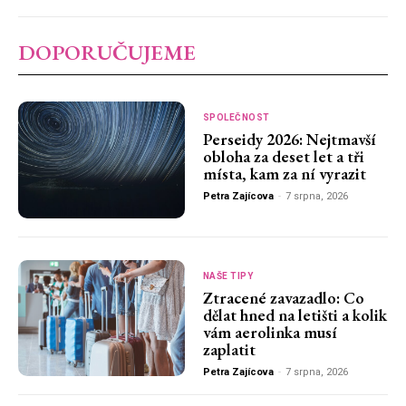
DOPORUČUJEME
SPOLEČNOST
Perseidy 2026: Nejtmavší
obloha za deset let a tři
místa, kam za ní vyrazit
Petra Zajícova
-
7 srpna, 2026
NAŠE TIPY
Ztracené zavazadlo: Co
dělat hned na letišti a kolik
vám aerolinka musí
zaplatit
Petra Zajícova
-
7 srpna, 2026