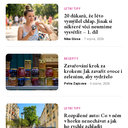
LETNÍ TIPY
20 důkazů, že léto
vymýšlel chlap. Jinak si
některé věci neumíme
vysvětlit – 1. díl
Nika Glosa
-
7 srpna, 2026
RECEPTY
Zavařování krok za
krokem: Jak zavařit ovoce i
zeleninu, aby vydrželo
Petra Zajícova
-
6 srpna, 2026
LETNÍ TIPY
Rozpálené auto: Co v něm
v horku nenechávat a jak
ho rychle zchladit