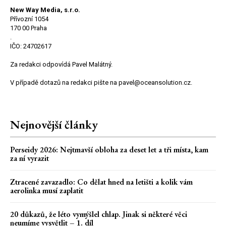
New Way Media, s.r.o.
Přívozní 1054
170 00 Praha
.
IČO: 24702617
Za redakci odpovídá Pavel Malátný.
V případě dotazů na redakci pište na pavel@oceansolution.cz.
Nejnovější články
Perseidy 2026: Nejtmavší obloha za deset let a tři místa, kam
za ní vyrazit
Ztracené zavazadlo: Co dělat hned na letišti a kolik vám
aerolinka musí zaplatit
20 důkazů, že léto vymýšlel chlap. Jinak si některé věci
neumíme vysvětlit – 1. díl