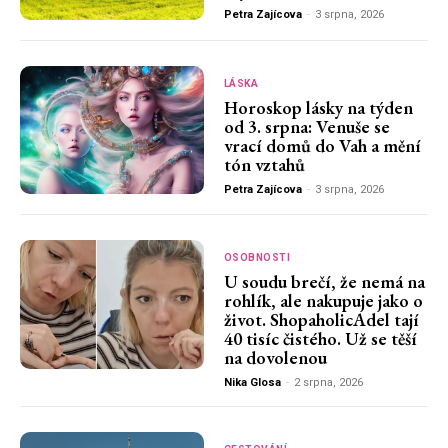
Petra Zajícova
-
3 srpna, 2026
LÁSKA
Horoskop lásky na týden
od 3. srpna: Venuše se
vrací domů do Vah a mění
tón vztahů
Petra Zajícova
-
3 srpna, 2026
OSOBNOSTI
U soudu brečí, že nemá na
rohlík, ale nakupuje jako o
život. ShopaholicAdel tají
40 tisíc čistého. Už se těší
na dovolenou
Nika Glosa
-
2 srpna, 2026