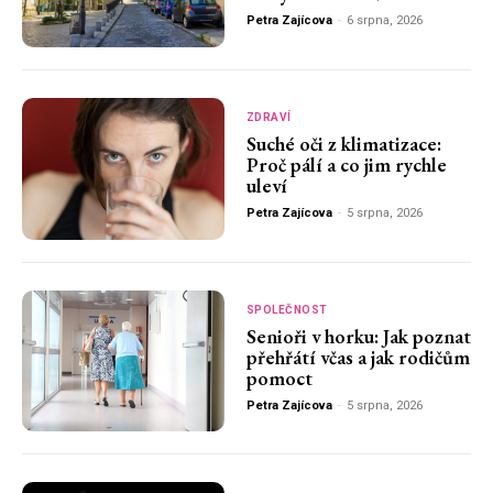
Petra Zajícova
-
6 srpna, 2026
ZDRAVÍ
Suché oči z klimatizace:
Proč pálí a co jim rychle
uleví
Petra Zajícova
-
5 srpna, 2026
SPOLEČNOST
Senioři v horku: Jak poznat
přehřátí včas a jak rodičům
pomoct
Petra Zajícova
-
5 srpna, 2026