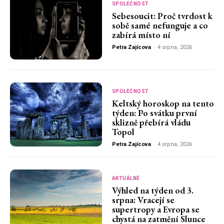
SPOLEČNOST
Sebesoucit: Proč tvrdost k
sobě samé nefunguje a co
zabírá místo ní
Petra Zajícova
-
4 srpna, 2026
SPOLEČNOST
Keltský horoskop na tento
týden: Po svátku první
sklizně přebírá vládu
Topol
Petra Zajícova
-
4 srpna, 2026
AKTUÁLNĚ
Výhled na týden od 3.
srpna: Vracejí se
supertropy a Evropa se
chystá na zatmění Slunce