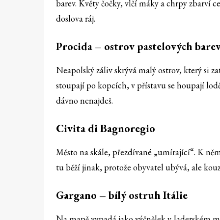
barev. Květy čočky, vlčí máky a chrpy zbarví cel
doslova ráj.
Procida – ostrov pastelových bare
Neapolský záliv skrývá malý ostrov, který si 
stoupají po kopcích, v přístavu se houpají lo
dávno nenajdeš.
Civita di Bagnoregio
Město na skále, přezdívané „umírající“. K ně
tu běží jinak, protože obyvatel ubývá, ale kouzl
Gargano – bílý ostruh Itálie
Na mapě vypadá jako výčnělek v Jaderském moři.