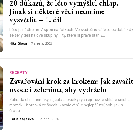
20 důkazů, že léto vymýšlel chlap.
Jinak si některé věci neumíme
vysvětlit – 1. díl
Léto je nádherné. Aspoň na fotkách. Ve skutečnosti je to období, kdy
se ženy dělí na dvě skupiny – ty, které si právě stáhly...
Nika Glosa
-
7 srpna, 2026
RECEPTY
Zavařování krok za krokem: Jak zavařit
ovoce i zeleninu, aby vydrželo
Zahrada chrlí meruňky, rajčata a okurky rychleji, než je stíháte sníst, a
mrazák už praská ve švech. Zavařování je nejlepší způsob, jak si
úrodu...
Petra Zajícova
-
6 srpna, 2026