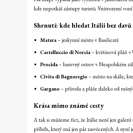
kde nepotkáš zástupy turistů. Vnitrozemí voní 
Shrnutí: kde hledat Itálii bez davů
Matera
– jeskynní město v Basilicatě
Castelluccio di Norcia
– květinová pláň v
Procida
– barevný ostrov v Neapolském zá
Civita di Bagnoregio
– město na skále, kter
Gargano
– příroda a pláže daleko od rušný
Krása mimo známé cesty
A tak si můžeme říct, že Itálie není jen gale
příběh, který zná jen pár zasvěcených. A nyní j