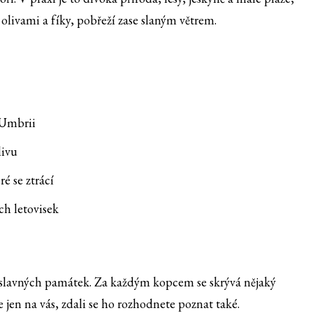
olivami a fíky, pobřeží zase slaným větrem.
 Umbrii
livu
é se ztrácí
ch letovisek
rií slavných památek. Za každým kopcem se skrývá nějaký
e jen na vás, zdali se ho rozhodnete poznat také.