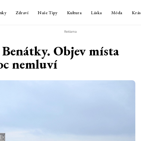
nky
Zdraví
Naše Tipy
Kultura
Láska
Móda
Krás
Reklama
Benátky. Objev místa
moc nemluví