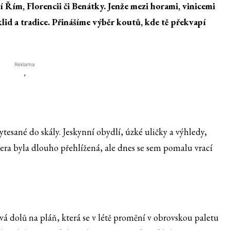
í Řím, Florencii či Benátky. Jenže mezi horami, vinicemi
klid a tradice. Přinášíme výběr koutů, kde tě překvapí
Reklama
'
ytesané do skály. Jeskynní obydlí, úzké uličky a výhledy,
tera byla dlouho přehlížená, ale dnes se sem pomalu vrací
vá dolů na pláň, která se v létě promění v obrovskou paletu