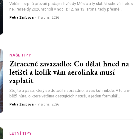
Většinu srpnů přezáří padající hvězdy Měsíc a ty slabší schová. Letos
ne. Perseidy 2026 vrcholí v noci z 12. na 13. srpna, tedy přesně...
Petra Zajícova
-
7 srpna, 2026
NAŠE TIPY
Ztracené zavazadlo: Co dělat hned na
letišti a kolik vám aerolinka musí
zaplatit
Stojíte u pásu, který se dotočil naprázdno, a váš kufr nikde. V tu chvíli
běží lhůta, o které většina cestujících netuší, a jeden formulář...
Petra Zajícova
-
7 srpna, 2026
LETNÍ TIPY