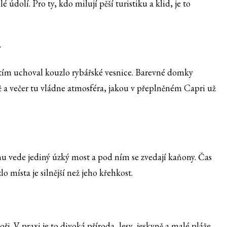
é údolí. Pro ty, kdo milují pěší turistiku a klid, je to
v
zatím uchoval kouzlo rybářské vesnice. Barevné domky
dě a večer tu vládne atmosféra, jakou v přeplněném Capri už
mu vede jediný úzký most a pod ním se zvedají kaňony. Čas
o místa je silnější než jeho křehkost.
 V praxi je to divoká příroda, lesy, jeskyně a malé pláže,