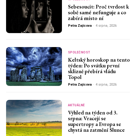
Sebesoucit: Proč tvrdost k
sobě samé nefunguje a co
zabírá místo ní
Petra Zajícova
-
4 srpna, 2026
SPOLEČNOST
Keltský horoskop na tento
týden: Po svátku první
sklizně přebírá vládu
Topol
Petra Zajícova
-
4 srpna, 2026
AKTUÁLNĚ
Výhled na týden od 3.
srpna: Vracejí se
supertropy a Evropa se
chystá na zatmění Slunce