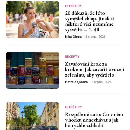
LETNÍ TIPY
20 důkazů, že léto
vymýšlel chlap. Jinak si
některé věci neumíme
vysvětlit – 1. díl
Nika Glosa
-
6 srpna, 2026
RECEPTY
Zavařování krok za
krokem: Jak zavařit ovoce i
zeleninu, aby vydrželo
Petra Zajícova
-
6 srpna, 2026
LETNÍ TIPY
Rozpálené auto: Co v něm
v horku nenechávat a jak
ho rychle zchladit