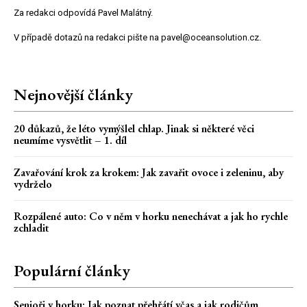
Za redakci odpovídá Pavel Malátný.
V případě dotazů na redakci pište na pavel@oceansolution.cz.
Nejnovější články
20 důkazů, že léto vymýšlel chlap. Jinak si některé věci
neumíme vysvětlit – 1. díl
Zavařování krok za krokem: Jak zavařit ovoce i zeleninu, aby
vydrželo
Rozpálené auto: Co v něm v horku nenechávat a jak ho rychle
zchladit
Populární články
Senioři v horku: Jak poznat přehřátí včas a jak rodičům