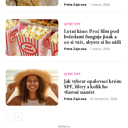
Petra Zajícova
-
1 srpna, 2026
LETNÍ TIPY
Letní kino: Proč film pod
hvězdami funguje jinak a
co si vzít, abyste si ho užili
Petra Zajícova
-
1 srpna, 2026
LETNÍ TIPY
Jak vybrat opalovací krém:
SPF, filtry a kolik ho
vlastně nanést
Petra Zajícova
-
31 července, 2026
Reklama