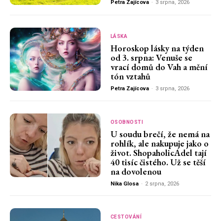
Petra Zajícova
-
3 srpna, 2026
LÁSKA
Horoskop lásky na týden
od 3. srpna: Venuše se
vrací domů do Vah a mění
tón vztahů
Petra Zajícova
-
3 srpna, 2026
OSOBNOSTI
U soudu brečí, že nemá na
rohlík, ale nakupuje jako o
život. ShopaholicAdel tají
40 tisíc čistého. Už se těší
na dovolenou
Nika Glosa
-
2 srpna, 2026
CESTOVÁNÍ