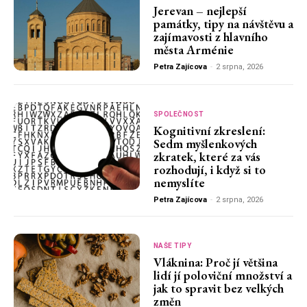
Jerevan – nejlepší
památky, tipy na návštěvu a
zajímavosti z hlavního
města Arménie
Petra Zajícova
-
2 srpna, 2026
SPOLEČNOST
Kognitivní zkreslení:
Sedm myšlenkových
zkratek, které za vás
rozhodují, i když si to
nemyslíte
Petra Zajícova
-
2 srpna, 2026
NAŠE TIPY
Vláknina: Proč jí většina
lidí jí poloviční množství a
jak to spravit bez velkých
změn