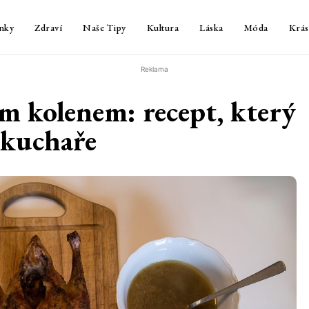
nky
Zdraví
Naše Tipy
Kultura
Láska
Móda
Krás
Reklama
m kolenem: recept, který
 kuchaře