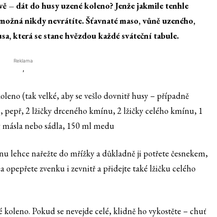
vě – dát do husy uzené koleno? Jenže jakmile tenhle
ě možná nikdy nevrátíte. Šťavnaté maso, vůně uzeného,
sa, která se stane hvězdou každé sváteční tabule.
Reklama
'
koleno (tak velké, aby se vešlo dovnitř husy – případně
l, pepř, 2 lžičky drceného kmínu, 2 lžičky celého kmínu, 1
 g másla nebo sádla, 150 ml medu
nu lehce nařežte do mřížky a důkladně ji potřete česnekem,
opepřete zvenku i zevnitř a přidejte také lžičku celého
é koleno. Pokud se nevejde celé, klidně ho vykostěte – chuť