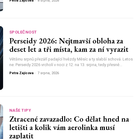
Petra Zajícova
-
8 srpna, 2026
SPOLEČNOST
Perseidy 2026: Nejtmavší obloha za
deset let a tři místa, kam za ní vyrazit
Většinu srpnů přezáří padající hvězdy Měsíc a ty slabší schová. Letos
ne. Perseidy 2026 vrcholí v noci z 12. na 13. srpna, tedy přesně...
Petra Zajícova
-
7 srpna, 2026
NAŠE TIPY
Ztracené zavazadlo: Co dělat hned na
letišti a kolik vám aerolinka musí
zaplatit