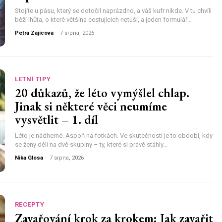
Stojíte u pásu, který se dotočil naprázdno, a váš kufr nikde. V tu chvíli
běží lhůta, o které většina cestujících netuší, a jeden formulář...
Petra Zajícova
-
7 srpna, 2026
LETNÍ TIPY
20 důkazů, že léto vymýšlel chlap.
Jinak si některé věci neumíme
vysvětlit – 1. díl
Léto je nádherné. Aspoň na fotkách. Ve skutečnosti je to období, kdy
se ženy dělí na dvě skupiny – ty, které si právě stáhly...
Nika Glosa
-
7 srpna, 2026
RECEPTY
Zavařování krok za krokem: Jak zavařit