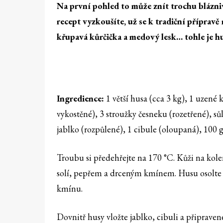
Na první pohled to může znít trochu blázni
recept vyzkoušíte, už se k tradiční příprav
křupavá kůrčička a medový lesk… tohle je hu
Ingredience:
1 větší husa (cca 3 kg), 1 uzené 
vykostěné), 3 stroužky česneku (rozetřené), sů
jablko (rozpůlené), 1 cibule (oloupaná), 100
Troubu si předehřejte na 170 °C. Kůži na kole
solí, pepřem a drceným kmínem. Husu osolte a 
kmínu.
Dovnitř husy vložte jablko, cibuli a připraven