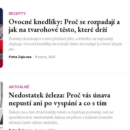
RECEPTY
Ovocné knedlíky: Proč se rozpadají a
jak na tvarohové těsto, které drží
Švestky dozrávají a s nimi přichází jídlo, u kterého se nejčastěji
chybuje. Ovocné knedlíky se rozvaří, těsto se rozlepí a v hrnci zbyde
jen...
Petra Zajícova
-
8 srpna, 2026
AKTUÁLNĚ
Nedostatek železa: Proč vás únava
nepustí ani po vyspání a co s tím
Železo se u žen ztrácí každý měsíc a doplňuje pomaleji, než se
spotřebovává. Nedostatek železa se přitom v běžném krevním
obraze často vůbec neukáže,...