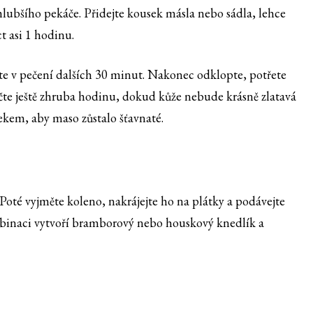
 hlubšího pekáče. Přidejte kousek másla nebo sádla, lehce
t asi 1 hodinu.
jte v pečení dalších 30 minut. Nakonec odklopte, potřete
e ještě zhruba hodinu, dokud kůže nebude krásně zlatavá
ekem, aby maso zůstalo šťavnaté.
té vyjměte koleno, nakrájejte ho na plátky a podávejte
binaci vytvoří bramborový nebo houskový knedlík a