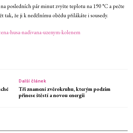
, na posledních pár minut zvyšte teplotu na 190 °C a pečte
t tak, že ji k nedělnímu obědu přilákáte i sousedy.
pecena-husa-nadivana-uzenym-kolenem
Další článek
uché
Tři znamení zvěrokruhu, kterým podzim
přinese štěstí a novou energii