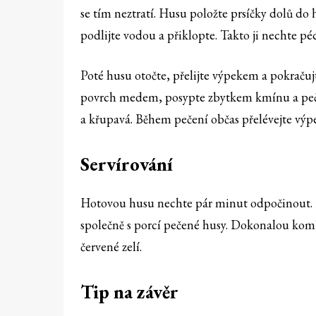
se tím neztratí. Husu položte prsíčky dolů do
podlijte vodou a přiklopte. Takto ji nechte péc
Poté husu otočte, přelijte výpekem a pokraču
povrch medem, posypte zbytkem kmínu a pečt
a křupavá. Během pečení občas přelévejte výp
Servírování
Hotovou husu nechte pár minut odpočinout. Po
společně s porcí pečené husy. Dokonalou kom
červené zelí.
Tip na závěr