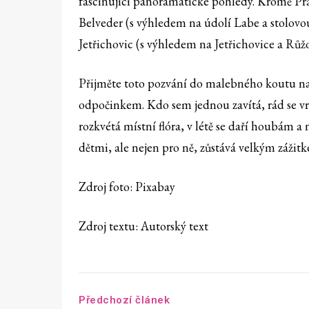
fascinující panoramatické pohledy. Kromě Pra
Belveder (s výhledem na údolí Labe a stolovo
Jetřichovic (s výhledem na Jetřichovice a Růžo
Přijměte toto pozvání do malebného koutu naší
odpočinkem. Kdo sem jednou zavítá, rád se vra
rozkvétá místní flóra, v létě se daří houbám a
dětmi, ale nejen pro ně, zůstává velkým záži
Zdroj foto: Pixabay
Zdroj textu: Autorský text
Předchozí článek