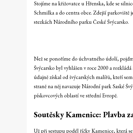
Stojíme na křižovatce u Hřenska, kde se sil
Schmilka a do centra obce. Zdejší parkoviště
stezkách Národního parku České Švýcarsko.
Než se ponoříme do úchvatného údolí, pojďme
Švýcarsko byl vyhlášen v roce 2000 a rozkládá 
údajně získal od švýcarských malířů, kteří se
straně na něj navazuje Národní park Saské Švýc
pískovcových oblastí ve střední Evropě.
Soutěsky Kamenice: Plavba z
Už při sestupu podél říčky Kamenice, která s