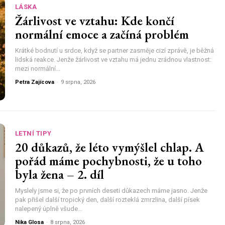
LÁSKA
Žárlivost ve vztahu: Kde končí
normální emoce a začíná problém
Krátké bodnutí u srdce, když se partner zasměje cizí zprávě, je běžná
lidská reakce. Jenže žárlivost ve vztahu má jednu zrádnou vlastnost:
mezi normální...
Petra Zajícova
-
9 srpna, 2026
LETNÍ TIPY
20 důkazů, že léto vymýšlel chlap. A
pořád máme pochybnosti, že u toho
byla žena – 2. díl
Myslely jsme si, že po prvních deseti důkazech máme jasno. Jenže
pak přišel další tropický den, další rozteklá zmrzlina, další písek
nalepený úplně všude...
Nika Glosa
-
8 srpna, 2026