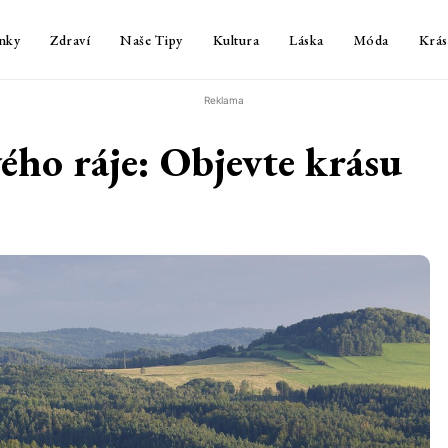
nky
Zdraví
Naše Tipy
Kultura
Láska
Móda
Krás
Reklama
ého ráje: Objevte krásu