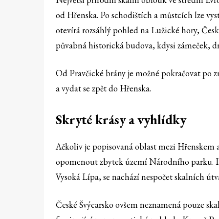
od Hřenska. Po schodištích a můstcích lze vys
otevírá rozsáhlý pohled na Lužické hory, České
půvabná historická budova, kdysi zámeček, dn
Od Pravčické brány je možné pokračovat po zn
a vydat se zpět do Hřenska.
Skryté krásy a vyhlídky
Ačkoliv je popisovaná oblast mezi Hřenskem a
opomenout zbytek území Národního parku. I 
Vysoká Lípa, se nachází nespočet skalních útv
České Švýcarsko ovšem neznamená pouze skalní 