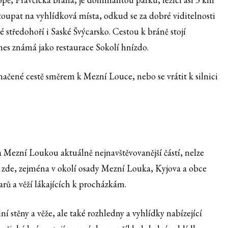
toupat na vyhlídková místa, odkud se za dobré viditelnosti
 středohoří i Saské Švýcarsko. Cestou k bráně stojí
es známá jako restaurace Sokolí hnízdo.
ačené cestě směrem k Mezní Louce, nebo se vrátit k silnici
 Mezní Loukou aktuálně nejnavštěvovanější částí, nelze
zde, zejména v okolí osady Mezní Louka, Kyjova a obce
arů a věží lákajících k procházkám.
stěny a věže, ale také rozhledny a vyhlídky nabízející