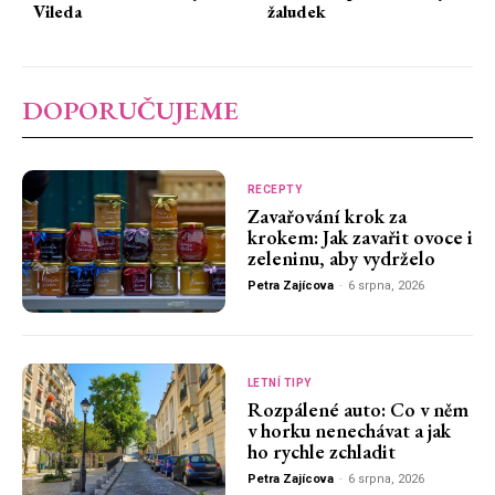
Vileda
žaludek
DOPORUČUJEME
RECEPTY
Zavařování krok za
krokem: Jak zavařit ovoce i
zeleninu, aby vydrželo
Petra Zajícova
-
6 srpna, 2026
LETNÍ TIPY
Rozpálené auto: Co v něm
v horku nenechávat a jak
ho rychle zchladit
Petra Zajícova
-
6 srpna, 2026