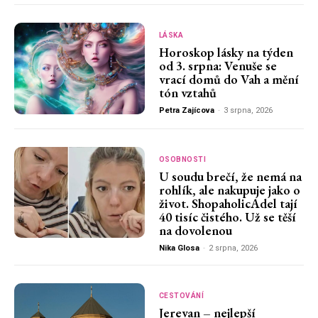
LÁSKA
Horoskop lásky na týden
od 3. srpna: Venuše se
vrací domů do Vah a mění
tón vztahů
Petra Zajícova
-
3 srpna, 2026
OSOBNOSTI
U soudu brečí, že nemá na
rohlík, ale nakupuje jako o
život. ShopaholicAdel tají
40 tisíc čistého. Už se těší
na dovolenou
Nika Glosa
-
2 srpna, 2026
CESTOVÁNÍ
Jerevan – nejlepší