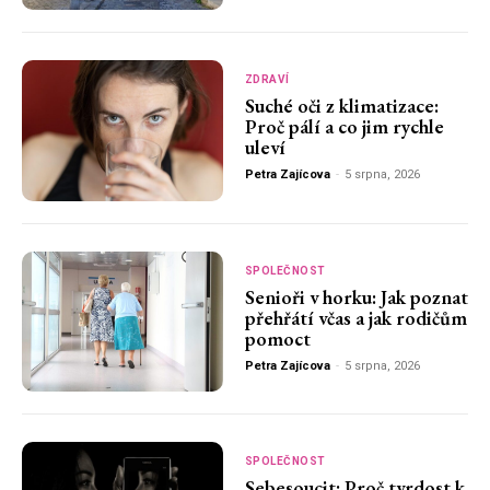
ZDRAVÍ
Suché oči z klimatizace:
Proč pálí a co jim rychle
uleví
Petra Zajícova
-
5 srpna, 2026
SPOLEČNOST
Senioři v horku: Jak poznat
přehřátí včas a jak rodičům
pomoct
Petra Zajícova
-
5 srpna, 2026
SPOLEČNOST
Sebesoucit: Proč tvrdost k