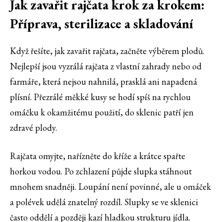
Jak zavařit rajčata krok za krokem:
Příprava, sterilizace a skladování
Když řešíte, jak zavařit rajčata, začněte výběrem plodů.
Nejlepší jsou vyzrálá rajčata z vlastní zahrady nebo od
farmáře, která nejsou nahnilá, prasklá ani napadená
plísní. Přezrálé měkké kusy se hodí spíš na rychlou
omáčku k okamžitému použití, do sklenic patří jen
zdravé plody.
Rajčata omyjte, nařízněte do kříže a krátce spařte
horkou vodou. Po zchlazení půjde slupka stáhnout
mnohem snadněji. Loupání není povinné, ale u omáček
a polévek udělá znatelný rozdíl. Slupky se ve sklenici
často oddělí a později kazí hladkou strukturu jídla.