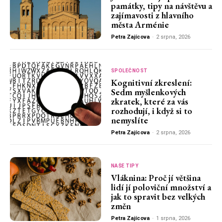
památky, tipy na návštěvu a
zajímavosti z hlavního
města Arménie
Petra Zajícova
-
2 srpna, 2026
SPOLEČNOST
Kognitivní zkreslení:
Sedm myšlenkových
zkratek, které za vás
rozhodují, i když si to
nemyslíte
Petra Zajícova
-
2 srpna, 2026
NAŠE TIPY
Vláknina: Proč jí většina
lidí jí poloviční množství a
jak to spravit bez velkých
změn
Petra Zajícova
-
1 srpna, 2026