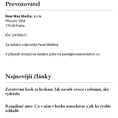
Provozovatel
New Way Media, s.r.o.
Přívozní 1054
170 00 Praha
.
IČO: 24702617
Za redakci odpovídá Pavel Malátný.
V případě dotazů na redakci pište na pavel@oceansolution.cz.
Nejnovější články
Zavařování krok za krokem: Jak zavařit ovoce i zeleninu, aby
vydrželo
Rozpálené auto: Co v něm v horku nenechávat a jak ho rychle
zchladit