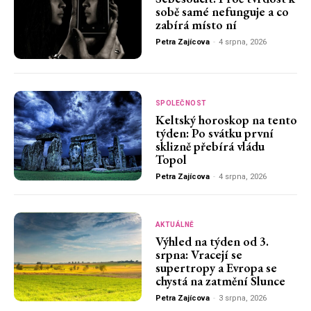
sobě samé nefunguje a co
zabírá místo ní
Petra Zajícova
-
4 srpna, 2026
SPOLEČNOST
Keltský horoskop na tento
týden: Po svátku první
sklizně přebírá vládu
Topol
Petra Zajícova
-
4 srpna, 2026
AKTUÁLNĚ
Výhled na týden od 3.
srpna: Vracejí se
supertropy a Evropa se
chystá na zatmění Slunce
Petra Zajícova
-
3 srpna, 2026