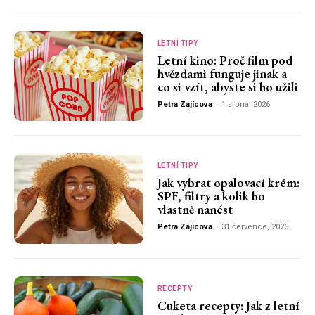
LETNÍ TIPY
Letní kino: Proč film pod
hvězdami funguje jinak a
co si vzít, abyste si ho užili
Petra Zajícova
-
1 srpna, 2026
LETNÍ TIPY
Jak vybrat opalovací krém:
SPF, filtry a kolik ho
vlastně nanést
Petra Zajícova
-
31 července, 2026
RECEPTY
Cuketa recepty: Jak z letní