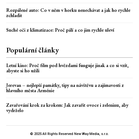
Rozpálené auto: Co v něm v horku nenechávat a jak ho rychle
zchladit
Suché oči z klimatizace: Proč pálí a co jim rychle uleví
Populární články
Letní kino: Proč film pod hvězdami funguje jinak a co si vzít,
abyste si ho užili
Jerevan – nejlepší památky, tipy na návštěvu a zajímavosti z
hlavního města Arménie
Zavařování krok za krokem: Jak zavařit ovoce i zeleninu, aby
vydrželo
© 2025 All Rights Reserved New Way Media, s.r.o.