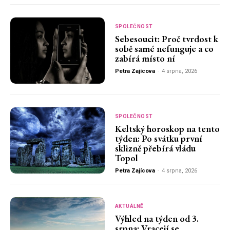
SPOLEČNOST
Sebesoucit: Proč tvrdost k
sobě samé nefunguje a co
zabírá místo ní
Petra Zajícova
-
4 srpna, 2026
SPOLEČNOST
Keltský horoskop na tento
týden: Po svátku první
sklizně přebírá vládu
Topol
Petra Zajícova
-
4 srpna, 2026
AKTUÁLNĚ
Výhled na týden od 3.
srpna: Vracejí se