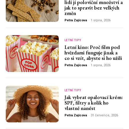
lidí jí poloviční množství a
jak to spravit bez velkých
změn
Petra Zajícova
-
1 srpna, 2026
LETNÍ TIPY
Letní kino: Proč film pod
hvězdami funguje jinak a
co si vzít, abyste si ho užili
Petra Zajícova
-
1 srpna, 2026
LETNÍ TIPY
Jak vybrat opalovací krém:
SPF, filtry a kolik ho
vlastně nanést
Petra Zajícova
-
31 července, 2026