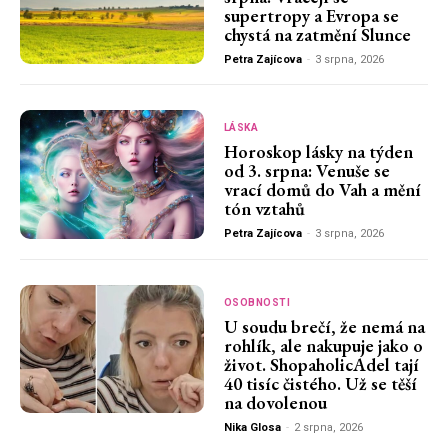
supertropy a Evropa se
chystá na zatmění Slunce
Petra Zajícova
-
3 srpna, 2026
LÁSKA
Horoskop lásky na týden
od 3. srpna: Venuše se
vrací domů do Vah a mění
tón vztahů
Petra Zajícova
-
3 srpna, 2026
OSOBNOSTI
U soudu brečí, že nemá na
rohlík, ale nakupuje jako o
život. ShopaholicAdel tají
40 tisíc čistého. Už se těší
na dovolenou
Nika Glosa
-
2 srpna, 2026