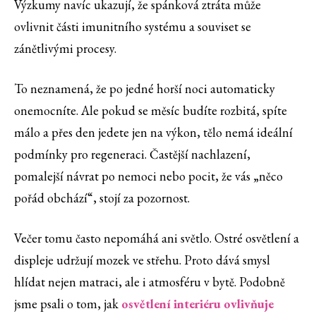
Výzkumy navíc ukazují, že spánková ztráta může
ovlivnit části imunitního systému a souviset se
zánětlivými procesy.
To neznamená, že po jedné horší noci automaticky
onemocníte. Ale pokud se měsíc budíte rozbitá, spíte
málo a přes den jedete jen na výkon, tělo nemá ideální
podmínky pro regeneraci. Častější nachlazení,
pomalejší návrat po nemoci nebo pocit, že vás „něco
pořád obchází“, stojí za pozornost.
Večer tomu často nepomáhá ani světlo. Ostré osvětlení a
displeje udržují mozek ve střehu. Proto dává smysl
hlídat nejen matraci, ale i atmosféru v bytě. Podobně
jsme psali o tom, jak
osvětlení interiéru ovlivňuje