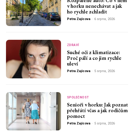
Rozpálené auto: Co v něm
v horku nenechávat a jak
ho rychle zchladit
Petra Zajícova
-
6 srpna, 2026
ZDRAVÍ
Suché oči z klimatizace:
Proč pálí a co jim rychle
uleví
Petra Zajícova
-
5 srpna, 2026
SPOLEČNOST
Senioři v horku: Jak poznat
přehřátí včas a jak rodičům
pomoct
Petra Zajícova
-
5 srpna, 2026