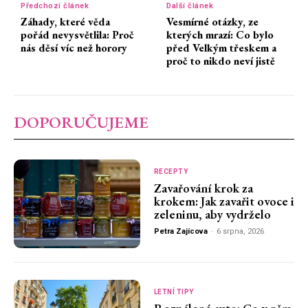
Předchozí článek
Další článek
Záhady, které věda
Vesmírné otázky, ze
pořád nevysvětlila: Proč
kterých mrazí: Co bylo
nás děsí víc než horory
před Velkým třeskem a
proč to nikdo neví jistě
DOPORUČUJEME
RECEPTY
Zavařování krok za
krokem: Jak zavařit ovoce i
zeleninu, aby vydrželo
Petra Zajícova
-
6 srpna, 2026
LETNÍ TIPY