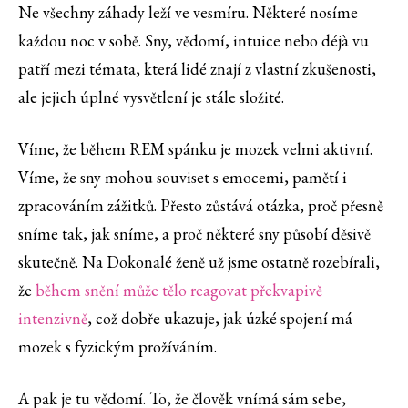
Ne všechny záhady leží ve vesmíru. Některé nosíme
každou noc v sobě. Sny, vědomí, intuice nebo déjà vu
patří mezi témata, která lidé znají z vlastní zkušenosti,
ale jejich úplné vysvětlení je stále složité.
Víme, že během REM spánku je mozek velmi aktivní.
Víme, že sny mohou souviset s emocemi, pamětí i
zpracováním zážitků. Přesto zůstává otázka, proč přesně
sníme tak, jak sníme, a proč některé sny působí děsivě
skutečně. Na Dokonalé ženě už jsme ostatně rozebírali,
že
během snění může tělo reagovat překvapivě
intenzivně
, což dobře ukazuje, jak úzké spojení má
mozek s fyzickým prožíváním.
A pak je tu vědomí. To, že člověk vnímá sám sebe,