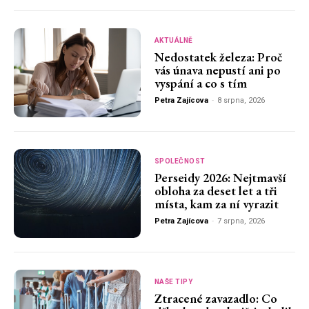
AKTUÁLNĚ
Nedostatek železa: Proč
vás únava nepustí ani po
vyspání a co s tím
Petra Zajícova
-
8 srpna, 2026
SPOLEČNOST
Perseidy 2026: Nejtmavší
obloha za deset let a tři
místa, kam za ní vyrazit
Petra Zajícova
-
7 srpna, 2026
NAŠE TIPY
Ztracené zavazadlo: Co