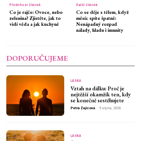
Předchozí článek
Další článek
Co je rajče: Ovoce, nebo
Co se děje s tělem, když
zelenina? Zjistěte, jak to
měsíc spíte špatně:
vidí věda a jak kuchyně
Nenápadný rozpad
nálady, hladu i imunity
DOPORUČUJEME
LÁSKA
Vztah na dálku: Proč je
nejtěžší okamžik ten, kdy
se konečně sestěhujete
Petra Zajícova
-
9 srpna, 2026
LÁSKA