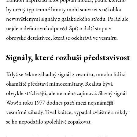
by určitý typ temné hmoty mohl souviset s několika
nevysvětlenými signály z galaktického středu. Pořád ale
nejde o definitivní odpověď. Spíš o další stopu v
obrovské detektivce, která se odehrává ve vesmíru.
Signály, které rozbuší představivost
Když se řekne záhadný signál z vesmíru, mnoho lidí si
okamžitě představí mimozemšťany. Realita bývá
obvykle střízlivější, ale ne méně zajímavá. Slavný signál
Wow! z roku 1977 dodnes patří mezi nejznámější
vesmírné záhady. Trval krátce, vypadal zvláštně a nikdy
se ho nepodařilo spolehlivě zopakovat.