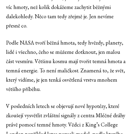
víc hmoty, než kolik dokážeme zachytit běžnými
dalekohledy. Něco tam tedy zřejmě je. Jen nevíme
přesně co.
Podle NASA tvoří běžná hmota, tedy hvězdy, planety,
lidé i všechno, čeho se můžeme dotknout, jen malou
část vesmíru. Většinu kosmu mají tvořit temná hmota a
temná energie. To není maličkost. Znamená to, že svět,
který vidíme, je jen tenká osvětlená vrstva mnohem
většího příběhu.
V posledních letech se objevují nové hypotézy, které
zkoušejí vysvětlit zvláštní signály z centra Mléčné dráhy
právě pomocí temné hmoty. Vědci z King’s College
London například letos popsali model, podle kterého