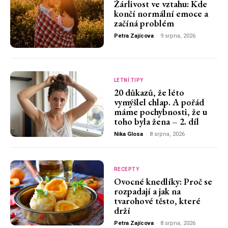
Žárlivost ve vztahu: Kde
končí normální emoce a
začíná problém
Petra Zajícova
-
9 srpna, 2026
LETNÍ TIPY
20 důkazů, že léto
vymýšlel chlap. A pořád
máme pochybnosti, že u
toho byla žena – 2. díl
Nika Glosa
-
8 srpna, 2026
RECEPTY
Ovocné knedlíky: Proč se
rozpadají a jak na
tvarohové těsto, které
drží
Petra Zajícova
-
8 srpna, 2026