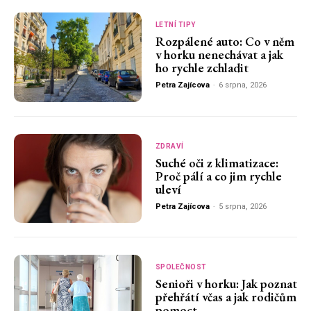
LETNÍ TIPY
Rozpálené auto: Co v něm
v horku nenechávat a jak
ho rychle zchladit
Petra Zajícova
-
6 srpna, 2026
ZDRAVÍ
Suché oči z klimatizace:
Proč pálí a co jim rychle
uleví
Petra Zajícova
-
5 srpna, 2026
SPOLEČNOST
Senioři v horku: Jak poznat
přehřátí včas a jak rodičům
pomoct