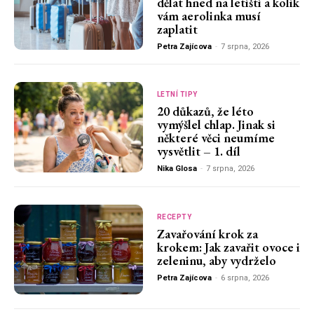
dělat hned na letišti a kolik
vám aerolinka musí
zaplatit
Petra Zajícova
-
7 srpna, 2026
LETNÍ TIPY
20 důkazů, že léto
vymýšlel chlap. Jinak si
některé věci neumíme
vysvětlit – 1. díl
Nika Glosa
-
7 srpna, 2026
RECEPTY
Zavařování krok za
krokem: Jak zavařit ovoce i
zeleninu, aby vydrželo
Petra Zajícova
-
6 srpna, 2026