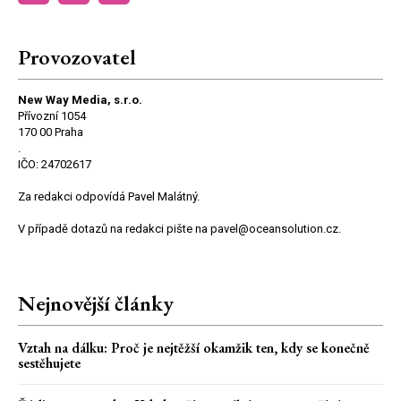
Provozovatel
New Way Media, s.r.o.
Přívozní 1054
170 00 Praha
.
IČO: 24702617
Za redakci odpovídá Pavel Malátný.
V případě dotazů na redakci pište na pavel@oceansolution.cz.
Nejnovější články
Vztah na dálku: Proč je nejtěžší okamžik ten, kdy se konečně
sestěhujete