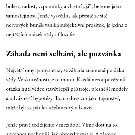
bolest, radost, vzpomínky a vlastní „já“, bereme jako
samozřejmost. Jenže vysvětlit, jak přesně ze sítě
nervových buněk vzniká subjektivní prožitek, je jedna z
nejtěžších otázek vědy i filozofie.
Záhada není selhání, ale pozvánka
Největší omyl je myslet si, že záhada znamená porážku
vědy. Ve skutečnosti je to motor. Každá nezodpovězená
otázka nutí vědce stavět lepší přístroje, přesnější modely
a odvážnější hypotézy. To, co dnes zní jako tajemství,
může být za pár let učebnicový odstavec.
Jenže právě teď žijeme v mezidobí. Víme dost na to,
abychom pochopili, jak obrovský svět je. A zároveň