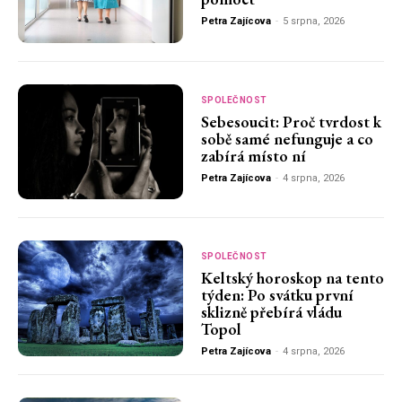
Petra Zajícova
-
5 srpna, 2026
SPOLEČNOST
Sebesoucit: Proč tvrdost k
sobě samé nefunguje a co
zabírá místo ní
Petra Zajícova
-
4 srpna, 2026
SPOLEČNOST
Keltský horoskop na tento
týden: Po svátku první
sklizně přebírá vládu
Topol
Petra Zajícova
-
4 srpna, 2026