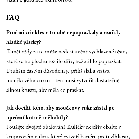
FAQ
Proč mi crinkles v troubě nepopraskaly a vznikly
hladké placky?
Téměř vždy za to může nedostatečně vychlazené těsto,
které se na plechu rozlilo dřív, než stihlo popraskat.
Druhým častým důvodem je příliš slabá vrstva
moučkového cukru – ten musí vytvořit dostatečně
silnou krustu, aby měla co praskat.
Jak docílit toho, aby moučkový cukr zůstal po
upečení krásně sněhobílý?
Použijte dvojité obalování. Kuličky nejdřív obalte v
krupicovém cukru, který vytvoří bariéru proti vlhkosti,