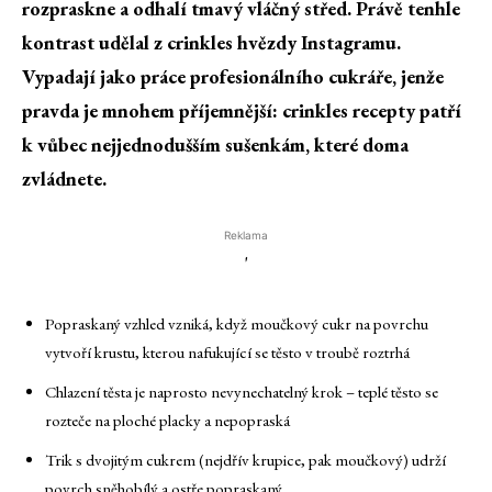
rozpraskne a odhalí tmavý vláčný střed. Právě tenhle
kontrast udělal z crinkles hvězdy Instagramu.
Vypadají jako práce profesionálního cukráře, jenže
pravda je mnohem příjemnější: crinkles recepty patří
k vůbec nejjednodušším sušenkám, které doma
zvládnete.
Reklama
'
Popraskaný vzhled vzniká, když moučkový cukr na povrchu
vytvoří krustu, kterou nafukující se těsto v troubě roztrhá
Chlazení těsta je naprosto nevynechatelný krok – teplé těsto se
rozteče na ploché placky a nepopraská
Trik s dvojitým cukrem (nejdřív krupice, pak moučkový) udrží
povrch sněhobílý a ostře popraskaný