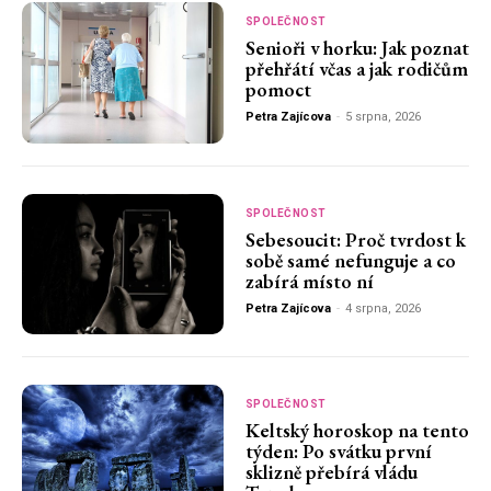
SPOLEČNOST
Senioři v horku: Jak poznat
přehřátí včas a jak rodičům
pomoct
Petra Zajícova
-
5 srpna, 2026
SPOLEČNOST
Sebesoucit: Proč tvrdost k
sobě samé nefunguje a co
zabírá místo ní
Petra Zajícova
-
4 srpna, 2026
SPOLEČNOST
Keltský horoskop na tento
týden: Po svátku první
sklizně přebírá vládu