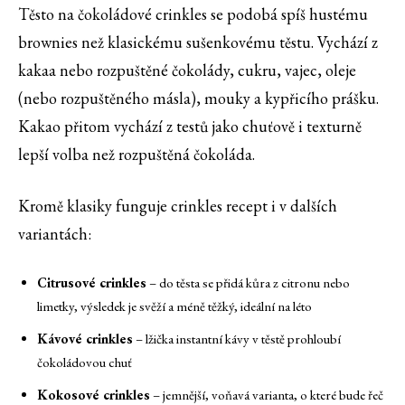
Těsto na čokoládové crinkles se podobá spíš hustému
brownies než klasickému sušenkovému těstu. Vychází z
kakaa nebo rozpuštěné čokolády, cukru, vajec, oleje
(nebo rozpuštěného másla), mouky a kypřicího prášku.
Kakao přitom vychází z testů jako chuťově i texturně
lepší volba než rozpuštěná čokoláda.
Kromě klasiky funguje crinkles recept i v dalších
variantách:
Citrusové crinkles
– do těsta se přidá kůra z citronu nebo
limetky, výsledek je svěží a méně těžký, ideální na léto
Kávové crinkles
– lžička instantní kávy v těstě prohloubí
čokoládovou chuť
Kokosové crinkles
– jemnější, voňavá varianta, o které bude řeč