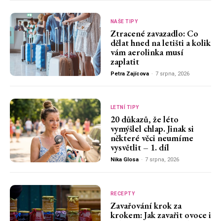
NAŠE TIPY
Ztracené zavazadlo: Co
dělat hned na letišti a kolik
vám aerolinka musí
zaplatit
Petra Zajícova
-
7 srpna, 2026
LETNÍ TIPY
20 důkazů, že léto
vymýšlel chlap. Jinak si
některé věci neumíme
vysvětlit – 1. díl
Nika Glosa
-
7 srpna, 2026
RECEPTY
Zavařování krok za
krokem: Jak zavařit ovoce i