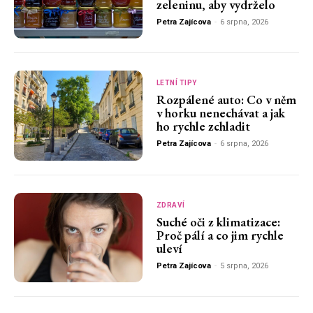
zeleninu, aby vydrželo
Petra Zajícova
-
6 srpna, 2026
LETNÍ TIPY
Rozpálené auto: Co v něm
v horku nenechávat a jak
ho rychle zchladit
Petra Zajícova
-
6 srpna, 2026
ZDRAVÍ
Suché oči z klimatizace:
Proč pálí a co jim rychle
uleví
Petra Zajícova
-
5 srpna, 2026