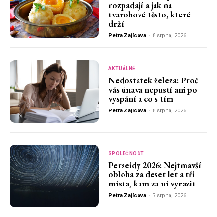
rozpadají a jak na
tvarohové těsto, které
drží
Petra Zajícova
-
8 srpna, 2026
AKTUÁLNĚ
Nedostatek železa: Proč
vás únava nepustí ani po
vyspání a co s tím
Petra Zajícova
-
8 srpna, 2026
SPOLEČNOST
Perseidy 2026: Nejtmavší
obloha za deset let a tři
místa, kam za ní vyrazit
Petra Zajícova
-
7 srpna, 2026