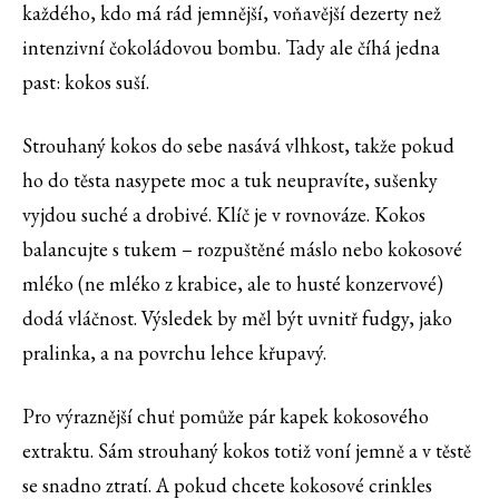
každého, kdo má rád jemnější, voňavější dezerty než
intenzivní čokoládovou bombu. Tady ale číhá jedna
past: kokos suší.
Strouhaný kokos do sebe nasává vlhkost, takže pokud
ho do těsta nasypete moc a tuk neupravíte, sušenky
vyjdou suché a drobivé. Klíč je v rovnováze. Kokos
balancujte s tukem – rozpuštěné máslo nebo kokosové
mléko (ne mléko z krabice, ale to husté konzervové)
dodá vláčnost. Výsledek by měl být uvnitř fudgy, jako
pralinka, a na povrchu lehce křupavý.
Pro výraznější chuť pomůže pár kapek kokosového
extraktu. Sám strouhaný kokos totiž voní jemně a v těstě
se snadno ztratí. A pokud chcete kokosové crinkles