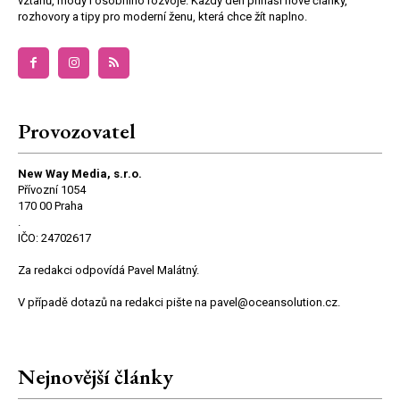
vztahů, módy i osobního rozvoje. Každý den přináší nové články,
rozhovory a tipy pro moderní ženu, která chce žít naplno.
Provozovatel
New Way Media, s.r.o.
Přívozní 1054
170 00 Praha
.
IČO: 24702617
Za redakci odpovídá Pavel Malátný.
V případě dotazů na redakci pište na pavel@oceansolution.cz.
Nejnovější články