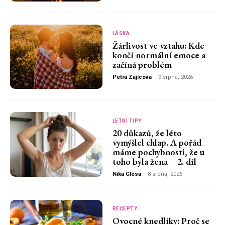
LÁSKA
Žárlivost ve vztahu: Kde
končí normální emoce a
začíná problém
Petra Zajícova
-
9 srpna, 2026
LETNÍ TIPY
20 důkazů, že léto
vymýšlel chlap. A pořád
máme pochybnosti, že u
toho byla žena – 2. díl
Nika Glosa
-
8 srpna, 2026
RECEPTY
Ovocné knedlíky: Proč se