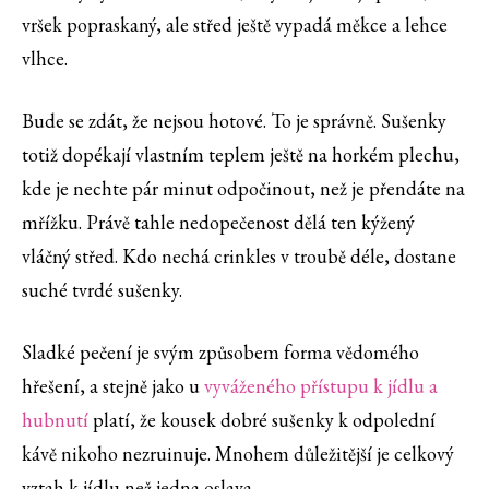
vršek popraskaný, ale střed ještě vypadá měkce a lehce
vlhce.
Bude se zdát, že nejsou hotové. To je správně. Sušenky
totiž dopékají vlastním teplem ještě na horkém plechu,
kde je nechte pár minut odpočinout, než je přendáte na
mřížku. Právě tahle nedopečenost dělá ten kýžený
vláčný střed. Kdo nechá crinkles v troubě déle, dostane
suché tvrdé sušenky.
Sladké pečení je svým způsobem forma vědomého
hřešení, a stejně jako u
vyváženého přístupu k jídlu a
hubnutí
platí, že kousek dobré sušenky k odpolední
kávě nikoho nezruinuje. Mnohem důležitější je celkový
vztah k jídlu než jedna oslava.