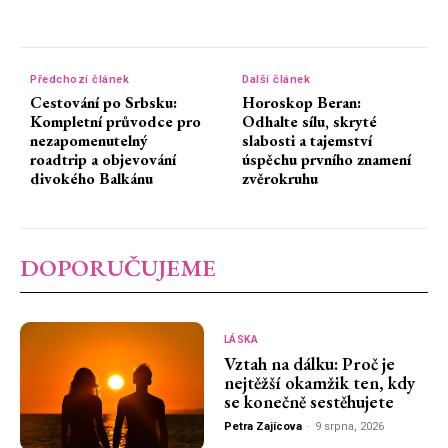
Předchozí článek
Další článek
Cestování po Srbsku:
Horoskop Beran:
Kompletní průvodce pro
Odhalte sílu, skryté
nezapomenutelný
slabosti a tajemství
roadtrip a objevování
úspěchu prvního znamení
divokého Balkánu
zvěrokruhu
DOPORUČUJEME
LÁSKA
Vztah na dálku: Proč je
nejtěžší okamžik ten, kdy
se konečně sestěhujete
Petra Zajícova
-
9 srpna, 2026