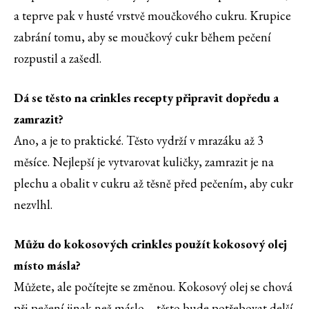
a teprve pak v husté vrstvě moučkového cukru. Krupice
zabrání tomu, aby se moučkový cukr během pečení
rozpustil a zašedl.
Dá se těsto na crinkles recepty připravit dopředu a
zamrazit?
Ano, a je to praktické. Těsto vydrží v mrazáku až 3
měsíce. Nejlepší je vytvarovat kuličky, zamrazit je na
plechu a obalit v cukru až těsně před pečením, aby cukr
nezvlhl.
Můžu do kokosových crinkles použít kokosový olej
místo másla?
Můžete, ale počítejte se změnou. Kokosový olej se chová
při pečení jinak než máslo – těsto bude potřebovat delší